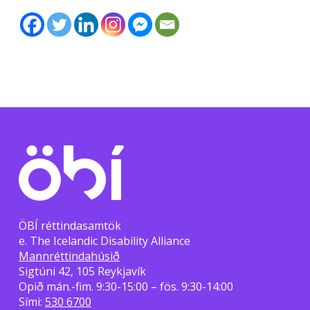
ÖBÍ réttindasamtök
e. The Icelandic Disability Alliance
Mannréttindahúsið
Sigtúni 42, 105 Reykjavík
Opið mán.-fim. 9:30-15:00 – fös. 9:30-14:00
Sími:
530 6700