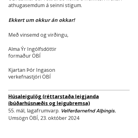
athugasemdum á seinni stigum.
Ekkert um okkur án okkar!
Með vinsemd og virðingu,
Alma Ýr Ingólfsdóttir
formaður ÖBÍ
Kjartan Þór Ingason
verkefnastjóri ÖBÍ
Húsaleigulög (réttarstaða leigjanda
íbúðarhúsnæðis og leigubremsa)
55. mál, lagafrumvarp.
Velferðarnefnd Alþingis.
Umsögn ÖBÍ, 23. október 2024