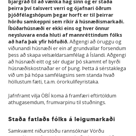
bjargráð til að vænka hag sinn og er staða
þeirra því talsvert verri og ójafnari öðrum
þjóðfélagshópum þegar horft er til þeirrar
hörðu samkeppni sem ríkir á húsnæðismarkaði.
Íbúðarhúsnæði er ekki eins og hver önnur
neysluvara enda hluti af mannréttindum fólks
að hafa þak yfir höfuðið.
Aðgengi að öruggu og
viðunandi húsnæði er ein af grundvallar forsendum
þess að skapa velsældarsamfélag á Íslandi. Aðgengi
að húsnæði eitt og sér dugar þó skammt ef byrði
húsnæðiskostnaðar er of þung. Þetta á sérstaklega
við um þá hópa samfélagsins sem standa hvað
höllustum fæti, t.a.m. örorkulífeyristaka.
Jafnframt vilja ÖBÍ koma á framfæri eftirtöldum
athugasemdum, frumvarpinu til stuðnings.
Staða fatlaðs fólks á leigumarkaði
Samkvæmt niðurstöðu rannsóknar Vörðu