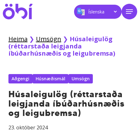
Skip
Men
to
main
content
Heima
❯
Umsögn
❯
Húsaleigulög
(réttarstaða leigjanda
íbúðarhúsnæðis og leigubremsa)
Aðgengi
Húsnæðismál
Umsögn
Húsaleigulög (réttarstaða
leigjanda íbúðarhúsnæðis
og leigubremsa)
23. október 2024