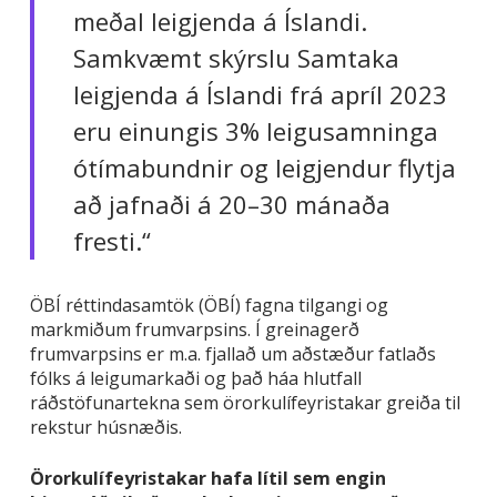
meðal leigjenda á Íslandi.
Samkvæmt skýrslu Samtaka
leigjenda á Íslandi frá apríl 2023
eru einungis 3% leigusamninga
ótímabundnir og leigjendur flytja
að jafnaði á 20–30 mánaða
fresti.“
ÖBÍ réttindasamtök (ÖBÍ) fagna tilgangi og
markmiðum frumvarpsins. Í greinagerð
frumvarpsins er m.a. fjallað um aðstæður fatlaðs
fólks á leigumarkaði og það háa hlutfall
ráðstöfunartekna sem örorkulífeyristakar greiða til
rekstur húsnæðis.
Örorkulífeyristakar hafa lítil sem engin