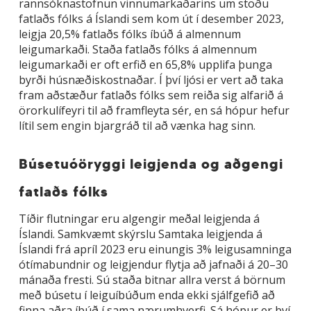
rannsóknastofnun vinnumarkaðarins um stöðu
fatlaðs fólks á Íslandi sem kom út í desember 2023,
leigja 20,5% fatlaðs fólks íbúð á almennum
leigumarkaði. Staða fatlaðs fólks á almennum
leigumarkaði er oft erfið en 65,8% upplifa þunga
byrði húsnæðiskostnaðar. Í því ljósi er vert að taka
fram aðstæður fatlaðs fólks sem reiða sig alfarið á
örorkulífeyri til að framfleyta sér, en sá hópur hefur
lítil sem engin bjargráð til að vænka hag sinn.
Búsetuóöryggi leigjenda og aðgengi
fatlaðs fólks
Tíðir flutningar eru algengir meðal leigjenda á
Íslandi. Samkvæmt skýrslu Samtaka leigjenda á
Íslandi frá apríl 2023 eru einungis 3% leigusamninga
ótímabundnir og leigjendur flytja að jafnaði á 20–30
mánaða fresti. Sú staða bitnar allra verst á börnum
með búsetu í leiguíbúðum enda ekki sjálfgefið að
finna aðra íbúð í sama nærumhverfi. Sá hópur er því