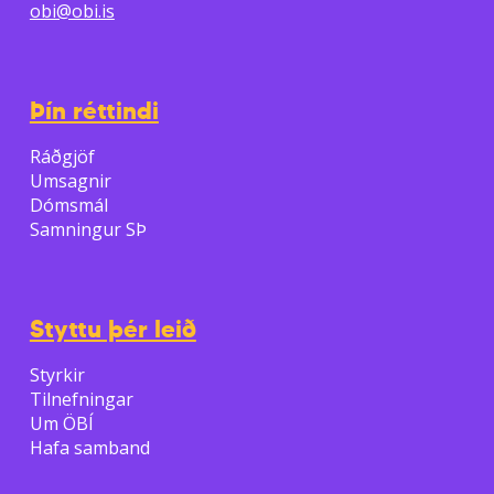
obi@obi.is
Þín réttindi
Ráðgjöf
Umsagnir
Dómsmál
Samningur SÞ
Styttu þér leið
Styrkir
Tilnefningar
Um ÖBÍ
Hafa samband