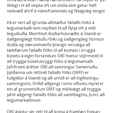
líklegri til að skipta oft um skóla sem getur haft
neikvæð áhrif á námsframvindu og félagsleg tengsl.
Þá er vert að ígrunda aðstæður fatlaðs fólks á
leigumarkaði sem neyðast til að flytja oft á milli
leiguíbúða. Meirihluti íbúðarhúsnæðis á Íslandi er
óaðgengilegt fötluðu fólki og óaðgengileg hönnun
íbúða og nærumhverfis þrengir verulega að
tækifærum fatlaðs fólks til að komast í örugga
búsetu á eigin forsendum. ÖBÍ hvetur stjórnvöld til
að tryggja búsetuöryggi fólks á leigumarkaði.
Jafnframt áréttar ÖBÍ að samningur Sameinuðu
þjóðanna um réttindi fatlaðs fólks (SRFF) er
fullgildur á Íslandi og að unnið er að lögfestingu
samningsins. Orðið aðgengi í sinni víðustu mynd er
ein af grunnstoðum SRFF og mikilvægt að tryggja
jafnt aðgengi fatlaðs fólks að samfélaginu, þ.m.t. að
leigumarkaðinum.
ÖBÍ áskilur sér rétt til að koma á framfæri frekari