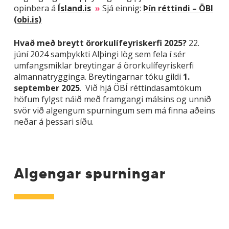
opinbera á
Ísland.is
»
Sjá einnig:
Þín réttindi – ÖBI
(obi.is)
Hvað með breytt örorkulífeyriskerfi 2025?
22.
júní 2024 samþykkti Alþingi lög sem fela í sér
umfangsmiklar breytingar á örorkulífeyriskerfi
almannatrygginga. Breytingarnar tóku gildi
1.
september 2025
. Við hjá
ÖBÍ réttindasamtökum
höfum fylgst náið með framgangi málsins og unnið
svör við algengum spurningum sem má finna aðeins
neðar á þessari síðu.
Algengar
spurningar