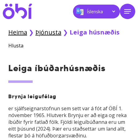
Skip
Men
to
main
content
Heima
❯
Þjónusta
❯
Leiga húsnæðis
Hlusta
Leiga íbúðarhúsnæðis
Brynja leigufélag
er sjálfseignarstofnun sem sett var á fót af ÖBÍ 1.
nóvember 1965. Hlutverk Brynju er að eiga og reka
íbúðir fyrir fatlað fólk. Fjöldi leiguíbúðanna eru um
eitt þúsund (2024). Þær eru staðsettar um land allt,
flestar þó á höfuðborgarsvæðinu.