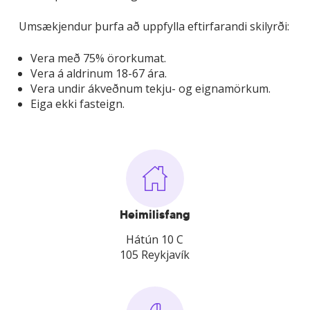
Umsækjendur þurfa að uppfylla eftirfarandi skilyrði:
Vera með 75% örorkumat.
Vera á aldrinum 18-67 ára.
Vera undir ákveðnum tekju- og eignamörkum.
Eiga ekki fasteign.
Heimilisfang
Hátún 10 C
105 Reykjavík