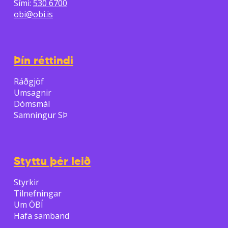
Sími:
530 6700
obi@obi.is
Þín réttindi
Ráðgjöf
Umsagnir
Dómsmál
Samningur SÞ
Styttu þér leið
Styrkir
Tilnefningar
Um ÖBÍ
Hafa samband