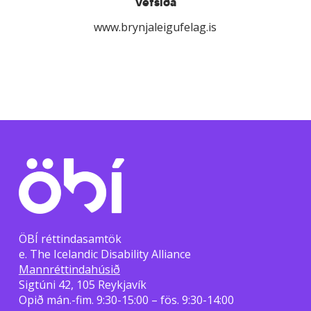
Vefsíða
www.brynjaleigufelag.is
ÖBÍ réttindasamtök
e. The Icelandic Disability Alliance
Mannréttindahúsið
Sigtúni 42, 105 Reykjavík
Opið mán.-fim. 9:30-15:00 – fös. 9:30-14:00