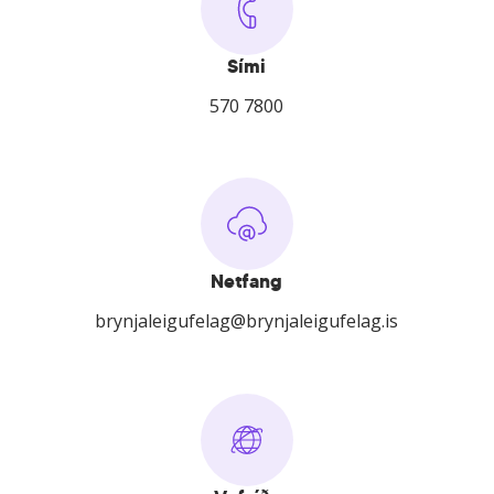
Sími
570 7800
Netfang
brynjaleigufelag@brynjaleigufelag.is