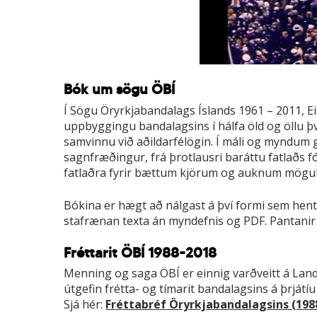
Bók um sögu ÖBÍ
Í Sögu Öryrkjabandalags Íslands 1961 – 2011, Eit
uppbyggingu bandalagsins í hálfa öld og öllu því
samvinnu við aðildarfélögin. Í máli og myndum g
sagnfræðingur, frá þrotlausri baráttu fatlaðs f
fatlaðra fyrir bættum kjörum og auknum mögule
Bókina er hægt að nálgast á því formi sem henta
stafrænan texta án myndefnis og PDF. Pantanir 
Fréttarit ÖBÍ 1988-2018
Menning og saga ÖBÍ er einnig varðveitt á Land
útgefin frétta- og tímarit bandalagsins á þrjátíu 
Sjá hér:
Fréttabréf Öryrkjabandalagsins (198