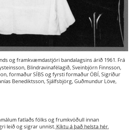
ands og framkvæmdastjóri bandalagsins árið 1961. Frá
Eysteinsson, Blindravinafélagið, Sveinbjörn Finnsson,
son, formaður SÍBS og fyrsti formaður ÖBÍ, Sigríður
hanías Benediktsson, Sjálfsbjörg, Guðmundur Löve,
amálum fatlaðs fólks og frumkvöðull innan
ri leið og sigrar unnist.
Kíktu á það helsta hér.