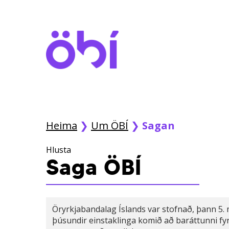
Skip
to
main
content
Heima
❯
Um ÖBÍ
❯
Sagan
Hlusta
Saga ÖBÍ
Öryrkjabandalag Íslands var stofnað, þann 5. 
þúsundir einstaklinga komið að baráttunni fy