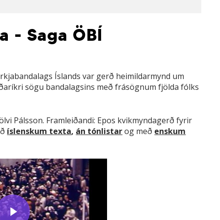
la - Saga ÖBÍ
ryrkjabandalags Íslands var gerð heimildarmynd um
urðaríkri sögu bandalagsins með frásögnum fjölda fólks
ölvi Pálsson. Framleiðandi: Epos kvikmyndagerð fyrir
eð
íslenskum texta
,
án tónlistar
og með
enskum
ay Video