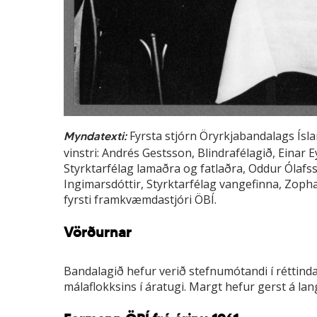
Fyrsta stjórn Öryrkjabandalags Ísl
Myndatexti:
vinstri: Andrés Gestsson, Blindrafélagið, Einar 
Styrktarfélag lamaðra og fatlaðra, Oddur Ólafs
Ingimarsdóttir, Styrktarfélag vangefinna, Zop
fyrsti framkvæmdastjóri ÖBÍ.
Vörðurnar
Bandalagið hefur verið stefnumótandi í réttind
málaflokksins í áratugi. Margt hefur gerst á lang