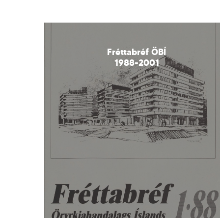
Learn
more
Fréttabréf ÖBÍ
1988-2001