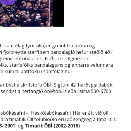
t samfélag fyrir alla, er greint frá þróun og
 fjölbreytta starfi sem bandalagið hefur staðið að í
reinir höfundurinn, Friðrik G. Olgeirsson
ólks, starfsfólks bandalagsins og annarra velunnara
ikum til þátttöku í samfélaginu.
r best á skrifstofu ÖBÍ, Sigtúni 42; harðspjaldabók,
sendist á netfangið obi@obi.is eða í síma 530-6700
sbókasafni – Háskólabókasafni. Hér er átt við öll
ára tímabili. Öll tölublöðin eru aðgengileg á timarit.is.
8- 2001
)
og
Tímarit ÖBÍ (2002-2018)