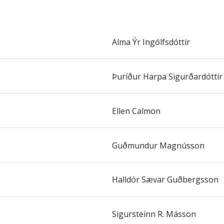
Alma Ýr Ingólfsdóttir
Þuríður Harpa Sigurðardóttir
Ellen Calmon
Guðmundur Magnússon
Halldór Sævar Guðbergsson
Sigursteinn R. Másson