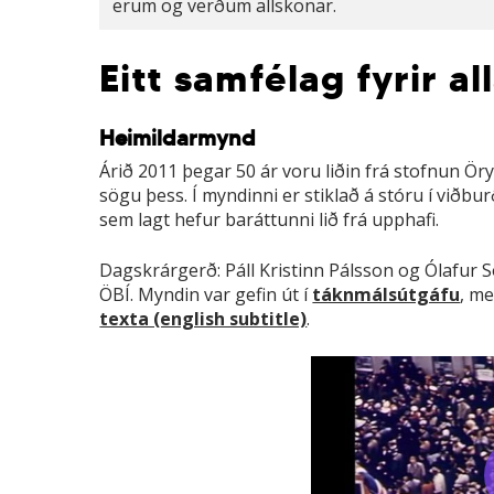
erum og verðum allskonar.
Eitt samfélag fyrir al
Heimildarmynd
Árið 2011 þegar 50 ár voru liðin frá stofnun Ö
sögu þess. Í myndinni er stiklað á stóru í viðb
sem lagt hefur baráttunni lið frá upphafi.
Dagskrárgerð: Páll Kristinn Pálsson og Ólafur S
ÖBÍ. Myndin var gefin út í
táknmálsútgáfu
, m
texta (english subtitle)
.
Play Video
Pl