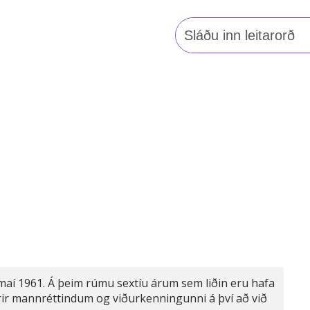
Leita
að:
maí 1961. Á þeim rúmu sextíu árum sem liðin eru hafa
rir mannréttindum og viðurkenningunni á því að við