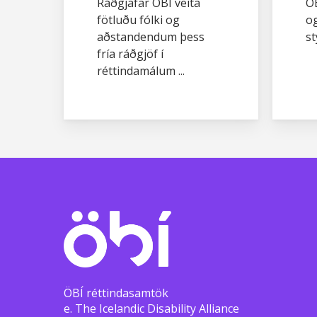
Ráðgjafar ÖBÍ veita
ÖB
fötluðu fólki og
o
aðstandendum þess
st
fría ráðgjöf í
réttindamálum ...
ÖBÍ réttindasamtök
e. The Icelandic Disability Alliance