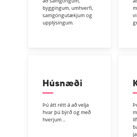
að samgöngum,
að
byggingum, umhverfi,
m
samgöngutækjum og
v
upplýsingum.
g
tengill
Húsnæði
Þú átt rétt á að velja
Þú
hvar þú býrð og með
m
hverjum ...
lí
ba
ja