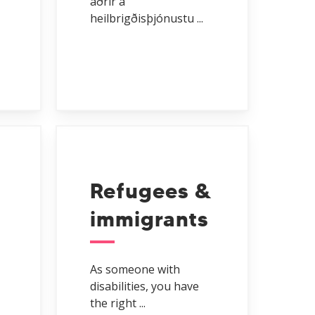
aðrir á
heilbrigðisþjónustu ...
Refugees &
immigrants
As someone with
disabilities, you have
the right ...