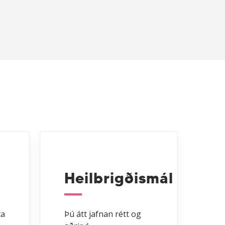
tengill
Heilbrigðismál
ta
Þú átt jafnan rétt og