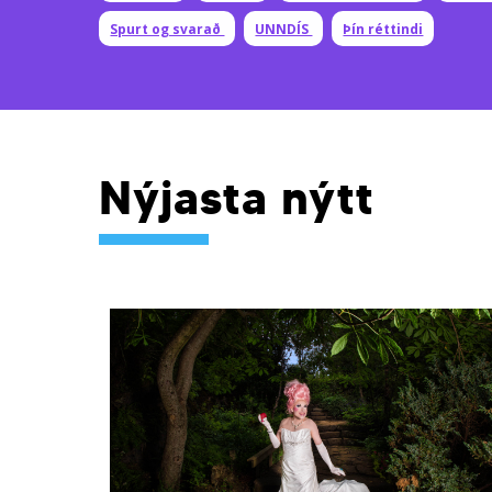
Spurt og svarað
UNNDÍS
Þín réttindi
Nýjasta nýtt