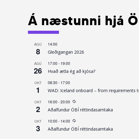
Á næstunni hjá Ö
14:00
ÁGÚ
8
Gleðigangan 2026
17:00
-
19:00
ÁGÚ
26
Hvað ætla ég að kjósa?
08:30
-
17:00
OKT
1
WAD: Iceland onboard – from requirements to
Recurring
16:00
-
20:00
OKT
2
Aðalfundur ÖBÍ réttindasamtaka
Recurring
10:00
-
14:00
OKT
3
Aðalfundur ÖBÍ réttindasamtaka