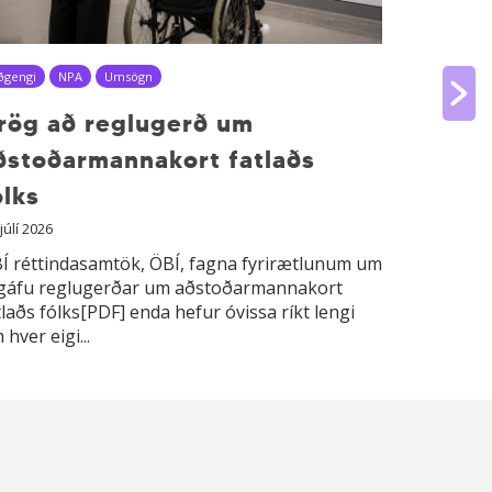
ðgengi
NPA
Umsögn
Hinsegin ♥
rög að reglugerð um
Skynse
ðstoðarmannakort fatlaðs
Gleðig
ólks
13. júlí 2026
ÖBÍ réttin
 júlí 2026
Hinsegind
Í réttindasamtök, ÖBÍ, fagna fyrirætlunum um
að valdefl
gáfu reglugerðar um aðstoðarmannakort
tlaðs fólks[PDF] enda hefur óvissa ríkt lengi
 hver eigi...