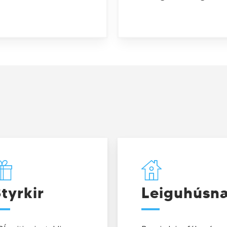
Brynja
leigufélag
tyrkir
Leiguhúsn