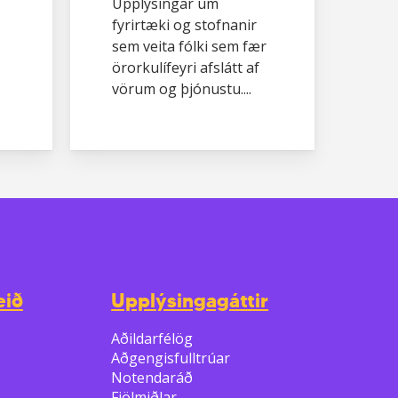
Upplýsingar um
fyrirtæki og stofnanir
sem veita fólki sem fær
örorkulífeyri afslátt af
vörum og þjónustu....
eið
Upplýsingagáttir
Aðildarfélög
Aðgengisfulltrúar
Notendaráð
Fjölmiðlar