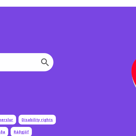
Leitarhnappur
herslur
Disability rights
æða
Ráðgjöf