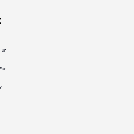
t
g
 Fun
g
 Fun
?