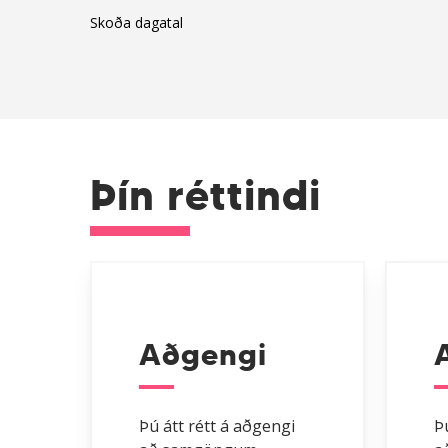
Skoða dagatal
Þín réttindi
tengill
tengill
Aðgengi
Þú átt rétt á aðgengi
Þ