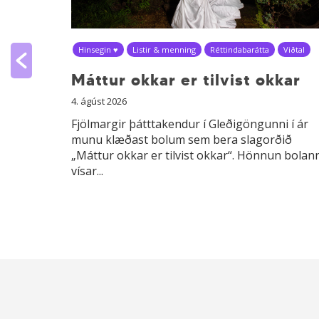
Hinsegin ♥
Listir & menning
Réttindabarátta
Viðtal
Máttur okkar er tilvist okkar
4. ágúst 2026
Fjölmargir þátttakendur í Gleðigöngunni í ár
munu klæðast bolum sem bera slagorðið
sagnar drög
„Máttur okkar er tilvist okkar“. Hönnun bolan
r birt í
vísar...
ar ÖBÍ...