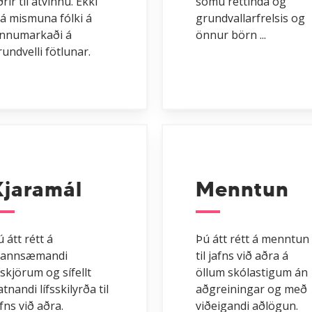
rir til atvinnu. Ekki
sömu réttinda og
á mismuna fólki á
grundvallarfrelsis og
innumarkaði á
önnur börn ...
rundvelli fötlunar.
Kjaramál
Menntun
 átt rétt á
Þú átt rétt á menntun
annsæmandi
til jafns við aðra á
fskjörum og sífellt
öllum skólastigum án
tnandi lífsskilyrða til
aðgreiningar og með
fns við aðra.
viðeigandi aðlögun.