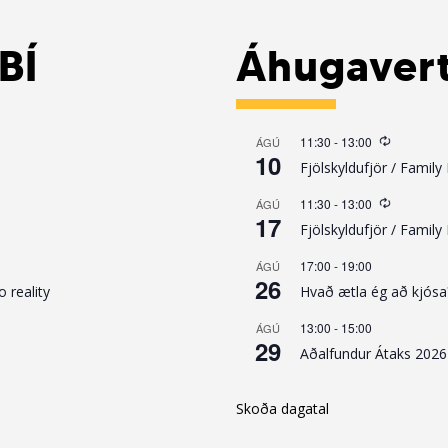
BÍ
Áhugaver
Recurrin
11:30
-
13:00
ÁGÚ
10
Fjölskyldufjör / Family
Recurrin
11:30
-
13:00
ÁGÚ
17
Fjölskyldufjör / Family
17:00
-
19:00
ÁGÚ
26
 reality
Hvað ætla ég að kjósa
13:00
-
15:00
ÁGÚ
29
Aðalfundur Átaks 2026
Skoða dagatal