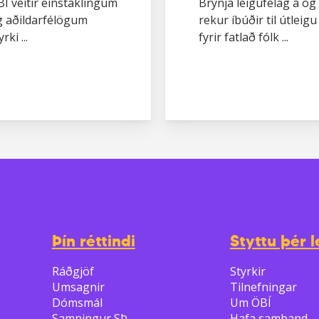
Í veitir einstaklingum
Brynja leigufélag á og
g aðildarfélögum
rekur íbúðir til útleigu
yrki ...
fyrir fatlað fólk ...
Þín réttindi
Styttu þér l
Ráðgjöf
Styrkir
Umsagnir
Tilnefningar
Dómsmál
Um ÖBÍ
Samningur SÞ
Hafa samband