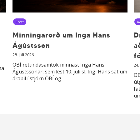
Frétt
A
Minningarorð um Inga Hans
D
Ágústsson
a
f
28. júlí 2026
ÖBÍ réttindasamtök minnast Inga Hans
24.
na
Ágústssonar, sem lést 10. júlí sl. Ingi Hans sat um
ÖB
árabil í stjórn ÖBÍ og...
út
fa
um