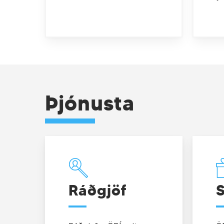
Þjónusta
Ráðgjöf
Styrkir
Ráðgjöf
S