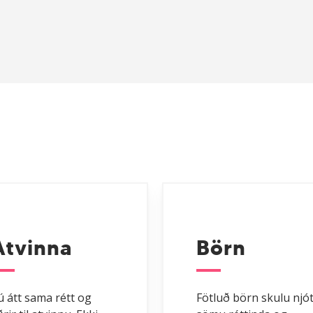
Atvinna
Börn
ú átt sama rétt og
Fötluð börn skulu njó