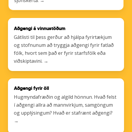
sjónskerta. →
Tengill
Aðgengi á vinnustöðum
á
gátlista
Gátlisti til þess gerður að hjálpa fyrirtækjum
um
og stofnunum að tryggja aðgengi fyrir fatlað
aðgengi
fólk, hvort sem það er fyrir starfsfólk eða
á
viðskiptavini. →
vinnustöðum
Tengill
Aðgengi fyrir öll
á
upplýsingagátt
Hugmyndafræðin og algild hönnun. Hvað felst
um
í aðgengi allra að mannvirkjum, samgöngum
aðgengi
og upplýsingum? Hvað er stafrænt aðgengi?
fyrir
→
öll