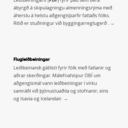
ábyrgð á skipulagningu almenningsrýma með
áherslu á helstu aðgengisþarfir fatlaðs fólks.
Ritið er stuðningur við byggingarreglugerð . →
Learn
Flugleiðbeiningar
more
Leiðbeinandi gátlisti fyrir fólk með fatlanir og
aðrar skerðingar. Málefnahópur ÖBÍ um
aðgengismál vann leiðbeiningar í virku
samráði við þjónustuaðila og stofnanir, eins
og Isavia og Icelandair. →