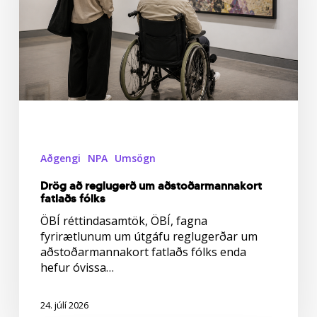
fólks
Aðgengi
NPA
Umsögn
Drög að reglugerð um aðstoðarmannakort
fatlaðs fólks
ÖBÍ réttindasamtök, ÖBÍ, fagna
fyrirætlunum um útgáfu reglugerðar um
aðstoðarmannakort fatlaðs fólks enda
hefur óvissa…
24. júlí 2026