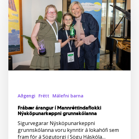
í
Mannréttindaflokki
Nýsköpunarkeppni
grunnskólanna
Aðgengi
Frétt
Málefni barna
Frábær árangur í Mannréttindaflokki
Nýsköpunarkeppni grunnskólanna
Sigurvegarar Nýsköpunarkeppni
grunnskólanna voru kynntir á lokahófi sem
fram fór á Sögutorgi í Sögu Háskóla…