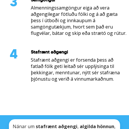
3
Almenningssamgöngur eiga að vera
aðgengilegar fötluðu fólki og á að gæta
þess í útboði og innkaupum á
samgöngutækjum, hvort sem það eru
flugvélar, bátar og skip eða strætó og rútur.
4
Stafrænt aðgengi
Stafrænt aðgengi er forsenda þess að
fatlað fólk geti leitað sér upplýsinga til
þekkingar, menntunar, nýtt sér stafræna
þjónustu og verið á vinnumarkaðnum.
tengill
Nánar um
stafrænt aðgengi
,
algilda hönnun
,
á