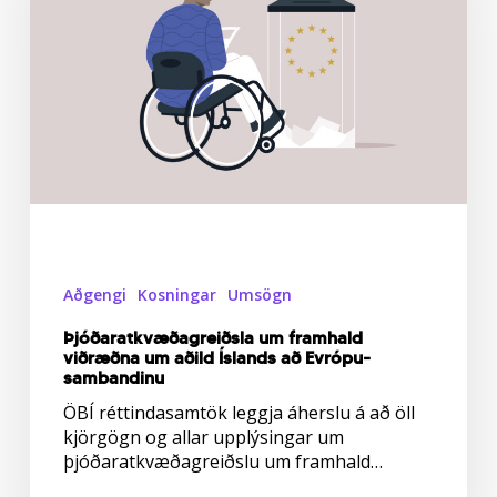
um
aðild
Íslands
að
Evrópu­
sambandinu
Aðgengi
Kosningar
Umsögn
Þjóðaratkvæðagreiðsla um framhald
viðræðna um aðild Íslands að Evrópu­
sambandinu
ÖBÍ réttindasamtök leggja áherslu á að öll
kjörgögn og allar upplýsingar um
þjóðaratkvæðagreiðslu um framhald…