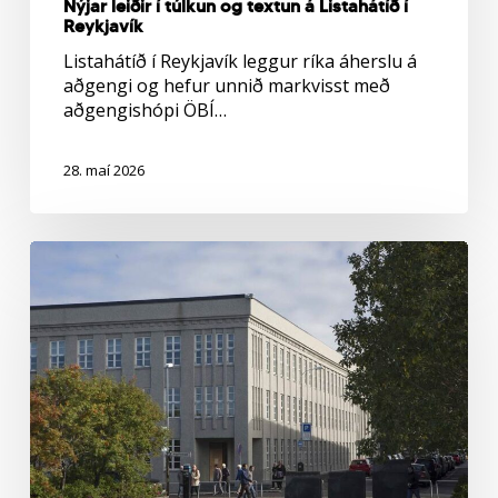
Nýjar leiðir í túlkun og textun á Listahátíð í
Reykjavík
Listahátíð í Reykjavík leggur ríka áherslu á
aðgengi og hefur unnið markvisst með
aðgengishópi ÖBÍ…
28. maí 2026
Fjármálaáætlun
fyrir
árin
2027–
2031