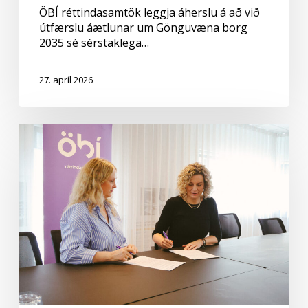
ÖBÍ réttindasamtök leggja áherslu á að við
útfærslu áætlunar um Gönguvæna borg
2035 sé sérstaklega…
27. apríl 2026
Samstarf
við
Kvennaathvarfið
undirritað