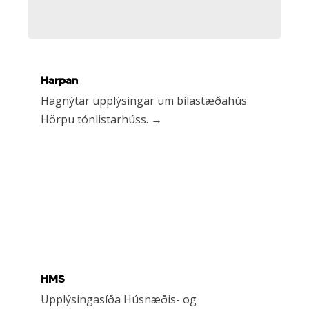
Tengill
Harpan
á
harpa.is
Hagnýtar upplýsingar um bílastæðahús
Hörpu tónlistarhúss. →
Tengill
HMS
á
hms.is
Upplýsingasíða Húsnæðis- og