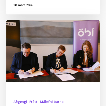
30. mars 2026
Samstarf
um
að
efla
vitund
og
hvetja
til
nýsköpunar
Aðgengi
Frétt
Málefni barna