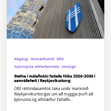
fatlaðs
fólks
2026-
2036
í
samráðsferli
í
Reykjavíkurborg
Aðgengi
Húsnæðismál
NPA
Stjórnsýsla velferðarmála
Umsögn
Stefna í málaflokki fatlaðs fólks 2026-2036 í
samráðsferli í Reykjavíkurborg
ÖBÍ réttindasamtök taka undir markmið
Reykjarvíkurborgar um að tryggja þurfi að
þjónusta og aðstæður fatlaðs…