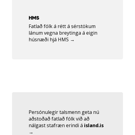
Tengill
á
hms.is
HMS
Fatlað fólk á rétt á sérstökum
lánum vegna breytinga á eigin
húsnæði hjá HMS →
Tengill
á
island.is
Persónulegir talsmenn geta nú
aðstoðað fatlað fólk við að
nálgast stafræn erindi á
island.is
→