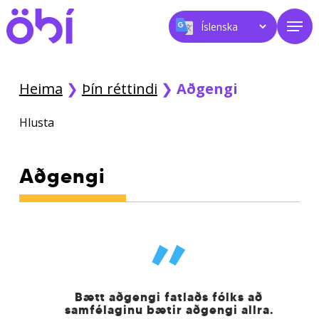
Skip
Men
to
main
content
Heima
❯
Þín réttindi
❯
Aðgengi
Hlusta
Aðgengi
”
Bætt aðgengi fatlaðs fólks að
samfélaginu bætir aðgengi allra.