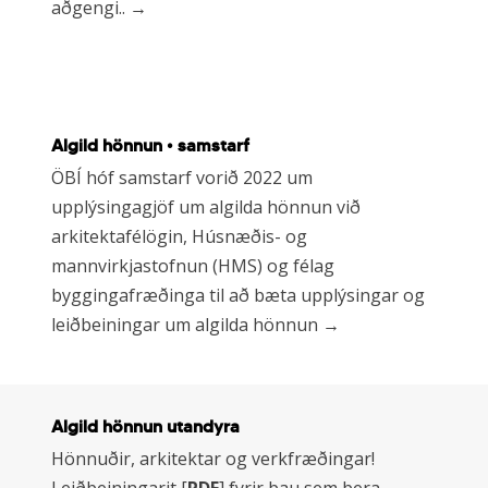
aðgengi.. →
Tengill
Algild hönnun • samstarf
á
frétt
ÖBÍ hóf samstarf vorið 2022 um
á
upplýsingagjöf um algilda hönnun við
obi.is
arkitektafélögin, Húsnæðis- og
mannvirkjastofnun (HMS) og félag
byggingafræðinga til að bæta upplýsingar og
leiðbeiningar um algilda hönnun →
Learn
Algild hönnun utandyra
more
Hönnuðir, arkitektar og verkfræðingar!
Leiðbeiningarit [
PDF
] fyrir þau sem bera