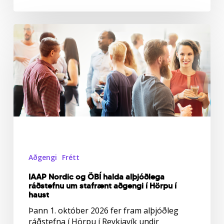
IAAP
Nordic
og
ÖBÍ
halda
alþjóðlega
ráðstefnu
um
stafrænt
aðgengi
í
Hörpu
Aðgengi
Frétt
í
haust
IAAP Nordic og ÖBÍ halda alþjóðlega
ráðstefnu um stafrænt aðgengi í Hörpu í
haust
Þann 1. október 2026 fer fram alþjóðleg
ráðstefna í Hörpu í Reykjavík undir