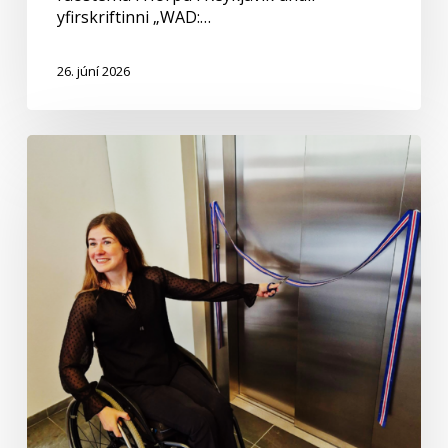
yfirskriftinni „WAD:…
26. júní 2026
Ný
lyfta
og
bætt
aðgengi
á
Hallveigarstöðum