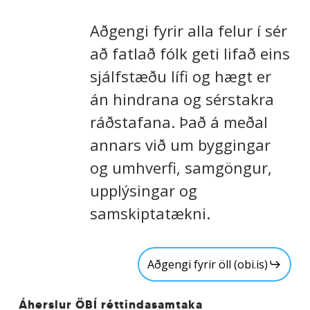
Aðgengi fyrir alla felur í sér
að fatlað fólk geti lifað eins
sjálfstæðu lífi og hægt er
án hindrana og sérstakra
ráðstafana. Það á meðal
annars við um byggingar
og umhverfi, samgöngur,
upplýsingar og
samskiptatækni.
Aðgengi fyrir öll (obi.is)
Áherslur ÖBÍ réttindasamtaka