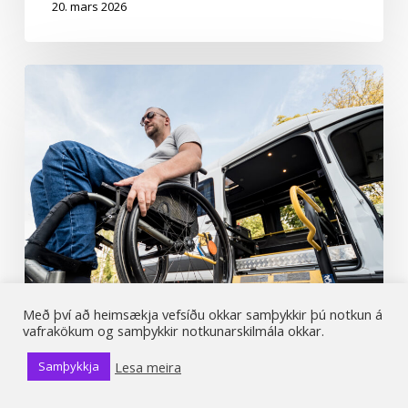
20. mars 2026
Drög
að
breytingu
á
reglugerð
um
skráningu,
eftirlit
og
umsjón
með
lyftum
og
Með því að heimsækja vefsíðu okkar samþykkir þú notkun á
vafrakökum og samþykkir notkunarskilmála okkar.
lyftubúnaði
ofl.
Lesa meira
Samþykkja