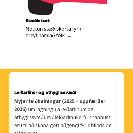
Stæðiskort
Notkun stæðiskorta fyrir
hreyfihamlað fólk. →
Tengill
Leiðarlínur og athyglissvæði
á
leiðbeiningar
Nýjar leiðbeiningar (2025 – uppfærðar
um
2026)
um lagningu á leiðarlínum og
leiðarlínur
athyglissvæðum / leiðarlínukerfi innanhúss
eru til að skapa gott aðgengi fyrir blinda og