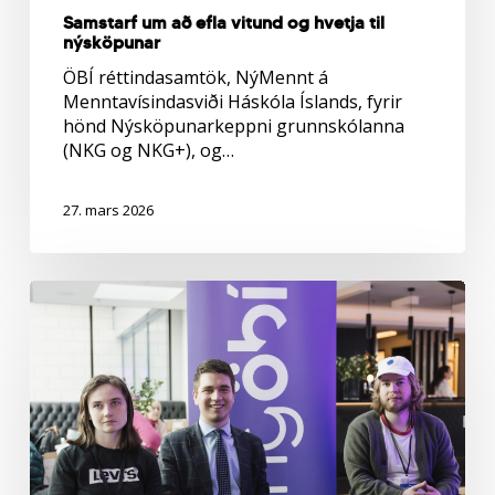
Samstarf um að efla vitund og hvetja til
nýsköpunar
ÖBÍ réttindasamtök, NýMennt á
Menntavísindasviði Háskóla Íslands, fyrir
hönd Nýsköpunarkeppni grunnskólanna
(NKG og NKG+), og…
27. mars 2026
Áform
um
mótun
ungmennastefnu