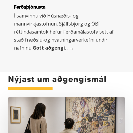
Tengill
Ferðaþjónusta
á
ferdamalastofa.is
Í samvinnu við Húsnæðis- og
mannvirkjastofnun, Sjálfsbjörg og ÖBÍ
réttindasamtök hefur Ferðamálastofa sett af
stað fræðslu-og hvatningarverkefni undir
nafninu
Gott aðgengi.
. →
Nýjast um aðgengismál
Drög
að
reglugerð
um
aðstoðarmannakort
fatlaðs