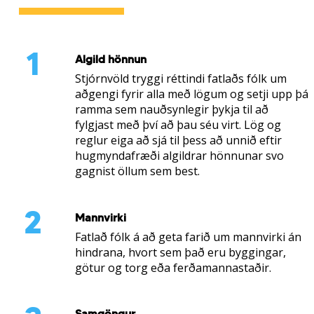
1
Algild hönnun
Stjórnvöld tryggi réttindi fatlaðs fólk um
aðgengi fyrir alla með lögum og setji upp þá
ramma sem nauðsynlegir þykja til að
fylgjast með því að þau séu virt. Lög og
reglur eiga að sjá til þess að unnið eftir
hugmyndafræði algildrar hönnunar svo
gagnist öllum sem best.
2
Mannvirki
Fatlað fólk á að geta farið um mannvirki án
hindrana, hvort sem það eru byggingar,
götur og torg eða ferðamannastaðir.
Samgöngur