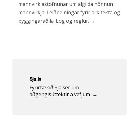
mannvirkjastofnunar um algilda hönnun
mannvirkja. Leiðbeiningar fyrir arkitekta og
byggingaraðila. Lög og reglur. →
Tengill
á
sja.is
Sja.is
Fyrirtækið Sjá sér um
aðgengisúttektir á vefjum →
Tengill