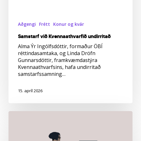
Aðgengi
Frétt
Konur og kvár
Samstarf við Kvennaathvarfið undirritað
Alma Ýr Ingólfsdóttir, formaður ÖBÍ
réttindasamtaka, og Linda Dröfn
Gunnarsdóttir, framkvæmdastýra
Kvennaathvarfsins, hafa undirritað
samstarfssamning…
15. apríl 2026
Þjóðaratkvæðagreiðsla
um
framhald
viðræðna