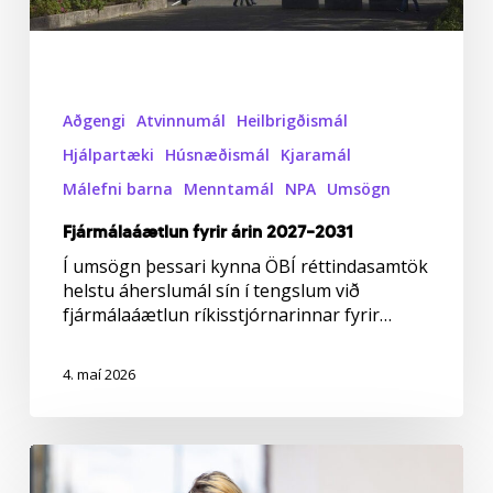
Aðgengi
Atvinnumál
Heilbrigðismál
Hjálpartæki
Húsnæðismál
Kjaramál
Málefni barna
Menntamál
NPA
Umsögn
Fjármálaáætlun fyrir árin 2027–2031
Í umsögn þessari kynna ÖBÍ réttindasamtök
helstu áherslumál sín í tengslum við
fjármálaáætlun ríkisstjórnarinnar fyrir…
4. maí 2026
Gönguvæn
borg