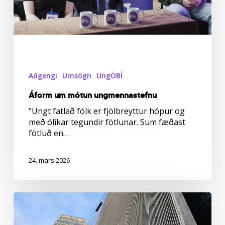
Aðgengi
Umsögn
UngÖBÍ
Áform um mótun ungmennastefnu
"Ungt fatlað fólk er fjölbreyttur hópur og
með ólíkar tegundir fötlunar. Sum fæðast
fötluð en…
24. mars 2026
Stefna
í
málaflokki