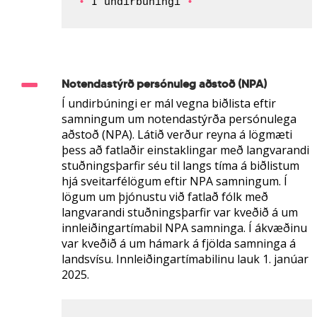
• 
Í undirbúningi 
•
Notendastýrð persónuleg aðstoð (NPA)
Í undirbúningi er mál vegna biðlista eftir
samningum um notendastýrða persónulega
aðstoð (NPA). Látið verður reyna á lögmæti
þess að fatlaðir einstaklingar með langvarandi
stuðningsþarfir séu til langs tíma á biðlistum
hjá sveitarfélögum eftir NPA samningum.
Í
lögum um þjónustu við fatlað fólk með
langvarandi stuðningsþarfir var kveðið á um
innleiðingartímabil NPA samninga. Í ákvæðinu
var kveðið á um hámark á fjölda samninga á
landsvísu. Innleiðingartímabilinu lauk 1. janúar
2025.