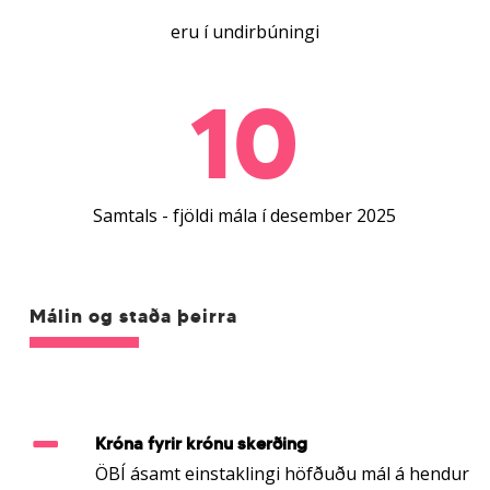
eru í undirbúningi
10
Samtals - fjöldi mála í desember 2025
Málin og staða þeirra
Króna fyrir krónu skerðing
ÖBÍ ásamt einstaklingi höfðuðu mál á hendur