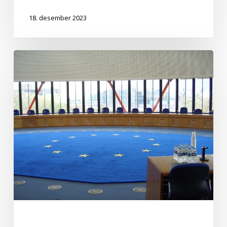
18. desember 2023
Mannréttindasáttmáli
Evrópu
(samningsviðauki
nr.
16)