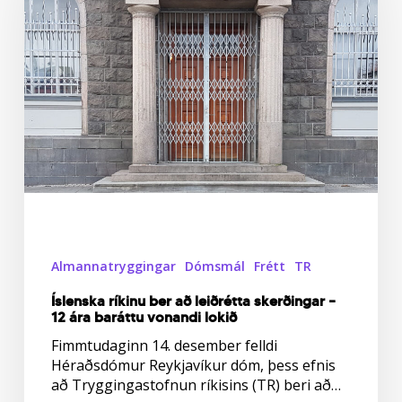
leiðrétta
skerðingar
–
12
ára
baráttu
vonandi
lokið
Almannatryggingar
Dómsmál
Frétt
TR
Íslenska ríkinu ber að leiðrétta skerðingar –
12 ára baráttu vonandi lokið
Fimmtudaginn 14. desember felldi
Héraðsdómur Reykjavíkur dóm, þess efnis
að Tryggingastofnun ríkisins (TR) beri að…