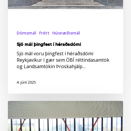
Dómsmál
Frétt
Húsnæðismál
Sjö mál þingfest í héraðsdómi
Sjö mál voru þingfest í héraðsdómi
Reykjavíkur í gær sem ÖBÍ réttindasamtök
og Landsamtökin Þroskahjálp…
4. júní 2025
Tíu
ára
leiðrétting
ólögmætra
búsetuskerðinga