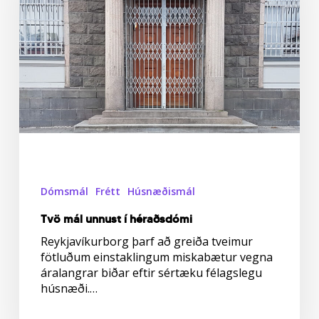
Dómsmál
Frétt
Húsnæðismál
Tvö mál unnust í héraðsdómi
Reykjavíkurborg þarf að greiða tveimur
fötluðum einstaklingum miskabætur vegna
áralangrar biðar eftir sértæku félagslegu
húsnæði.…