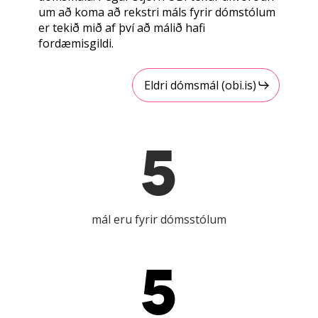
um að koma að rekstri máls fyrir dómstólum
er tekið mið af því að málið hafi
fordæmisgildi.
Eldri dómsmál (obi.is)
5
mál eru fyrir dómsstólum
5