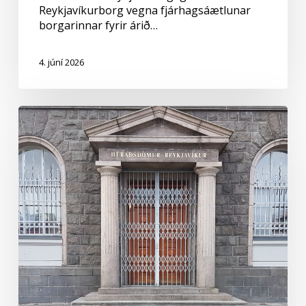
Reykjavíkurborg vegna fjárhagsáætlunar
borgarinnar fyrir árið…
4. júní 2026
Mál
um
meinta
mismunun
tekið
fyrir
í
Héraðsdómi