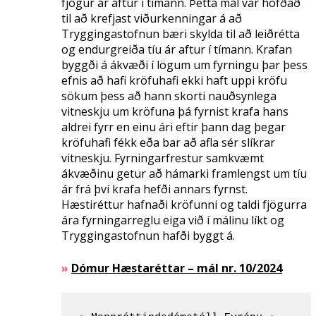
fjögur ár aftur í tímann. Þetta mál var höfðað
til að krefjast viðurkenningar á að
Tryggingastofnun bæri skylda til að leiðrétta
og endurgreiða tíu ár aftur í tímann. Krafan
byggði á ákvæði í lögum um fyrningu þar þess
efnis að hafi kröfuhafi ekki haft uppi kröfu
sökum þess að hann skorti nauðsynlega
vitneskju um kröfuna þá fyrnist krafa hans
aldrei fyrr en einu ári eftir þann dag þegar
kröfuhafi fékk eða bar að afla sér slíkrar
vitneskju. Fyrningarfrestur samkvæmt
ákvæðinu getur að hámarki framlengst um tíu
ár frá því krafa hefði annars fyrnst.
Hæstiréttur hafnaði kröfunni og taldi fjögurra
ára fyrningarreglu eiga við í málinu líkt og
Tryggingastofnun hafði byggt á.
»
Dómur Hæstaréttar – mál nr. 10/2024