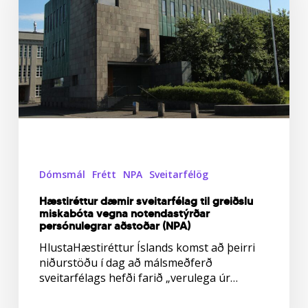
greiðslu
miskabóta
vegna
notendastýrðar
persónulegrar
aðstoðar
(NPA)
Dómsmál
Frétt
NPA
Sveitarfélög
Hæstiréttur dæmir sveitarfélag til greiðslu
miskabóta vegna notendastýrðar
persónulegrar aðstoðar (NPA)
HlustaHæstiréttur Íslands komst að þeirri
niðurstöðu í dag að málsmeðferð
sveitarfélags hefði farið „verulega úr…