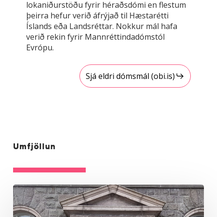
lokaniðurstöðu fyrir héraðsdómi en flestum
þeirra hefur verið áfrýjað til Hæstarétti
Íslands eða Landsréttar. Nokkur mál hafa
verið rekin fyrir Mannréttindadómstól
Evrópu.
Sjá eldri dómsmál (obi.is)
Umfjöllun
ÖBÍ
réttindasamtök
höfða