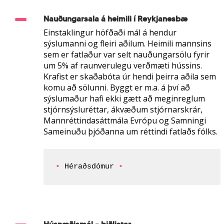
Nauðungarsala á heimili í Reykjanesbæ
Einstaklingur höfðaði mál á hendur
sýslumanni og fleiri aðilum. Heimili mannsins
sem er fatlaður var selt nauðungarsölu fyrir
um 5% af raunverulegu verðmæti hússins.
Krafist er skaðabóta úr hendi þeirra aðila sem
komu að sölunni. Byggt er m.a. á því að
sýslumaður hafi ekki gætt að meginreglum
stjórnsýsluréttar, ákvæðum stjórnarskrár,
Mannréttindasáttmála Evrópu og Samningi
Sameinuðu þjóðanna um réttindi fatlaðs fólks.
•
 Héraðsdómur 
•