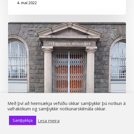
4. maí 2022
Ríkið
sýknað
í
héraðsdómi
vegna
Krónu
móti
krónu
máls.
Með því að heimsækja vefsíðu okkar samþykkir þú notkun á
vafrakökum og samþykkir notkunarskilmála okkar.
Lesa meira
Samþykkja