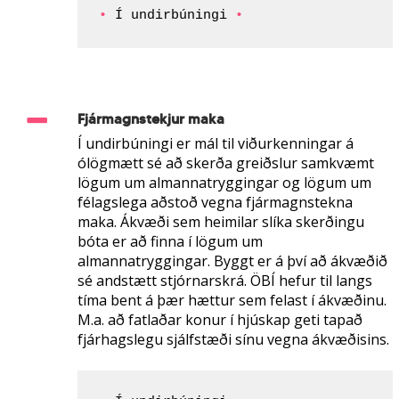
•
 Í undirbúningi 
•
Fjármagnstekjur maka
Í undirbúningi er mál til viðurkenningar á
ólögmætt sé að skerða greiðslur samkvæmt
lögum um almannatryggingar og lögum um
félagslega aðstoð vegna fjármagnstekna
maka. Ákvæði sem heimilar slíka skerðingu
bóta er að finna í lögum um
almannatryggingar. Byggt er á því að ákvæðið
sé andstætt stjórnarskrá. ÖBÍ hefur til langs
tíma bent á þær hættur sem felast í ákvæðinu.
M.a. að fatlaðar konur í hjúskap geti tapað
fjárhagslegu sjálfstæði sínu vegna ákvæðisins.