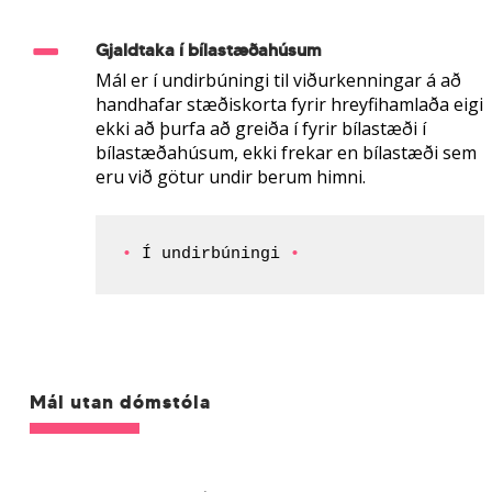
Gjaldtaka í bílastæðahúsum
Mál er í undirbúningi til viðurkenningar á að
handhafar stæðiskorta fyrir hreyfihamlaða eigi
ekki að þurfa að greiða í fyrir bílastæði í
bílastæðahúsum, ekki frekar en bílastæði sem
eru við götur undir berum himni.
• 
Í undirbúningi 
•
Mál utan dómstóla