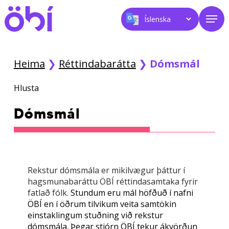
Skip
Men
to
main
content
Heima
❯
Réttindabarátta
❯
Dómsmál
Hlusta
Dómsmál
Rekstur dómsmála er mikilvægur þáttur í
hagsmunabaráttu ÖBÍ réttindasamtaka fyrir
fatlað fólk.
Stundum eru mál höfðuð í nafni
ÖBÍ en í öðrum tilvikum veita samtökin
einstaklingum stuðning við rekstur
dómsmála. Þegar stjórn ÖBÍ tekur ákvörðun