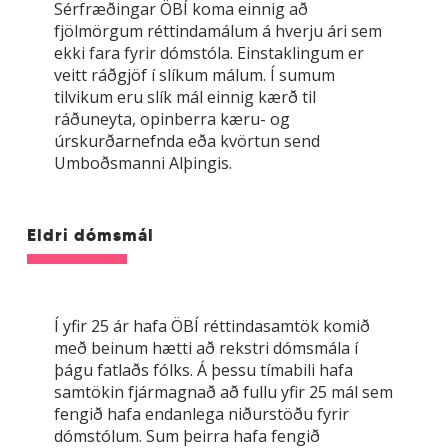
Sérfræðingar ÖBÍ koma einnig að
fjölmörgum réttindamálum á hverju ári sem
ekki fara fyrir dómstóla. Einstaklingum er
veitt ráðgjöf í slíkum málum. Í sumum
tilvikum eru slík mál einnig kærð til
ráðuneyta, opinberra kæru- og
úrskurðarnefnda eða kvörtun send
Umboðsmanni Alþingis.
Eldri dómsmál
Í yfir 25 ár hafa ÖBÍ réttindasamtök komið
með beinum hætti að rekstri dómsmála í
þágu fatlaðs fólks. Á þessu tímabili hafa
samtökin fjármagnað að fullu yfir 25 mál sem
fengið hafa endanlega niðurstöðu fyrir
dómstólum. Sum þeirra hafa fengið