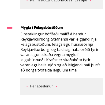
• 
Mannréttindadómstóll Evrópu 
•
Mygla í Félagsbústöðum
Einstaklingur höfðaði málið á hendur
Reykjavíkurborg. Stefnandi var leigjandi hjá
Félagsbústöðum, félagslegu húsnæði hjá
Reykjavíkurborg, og taldi sig hafa orðið fyrir
varanlegum skaða vegna myglu í
leiguhúsnæði.
Krafist er skaðabóta fyrir
varanlegt heilsutjón og að leigjandi hafi þurft
að borga tvöfalda leigu um tíma.
• 
Héraðsdómur 
•