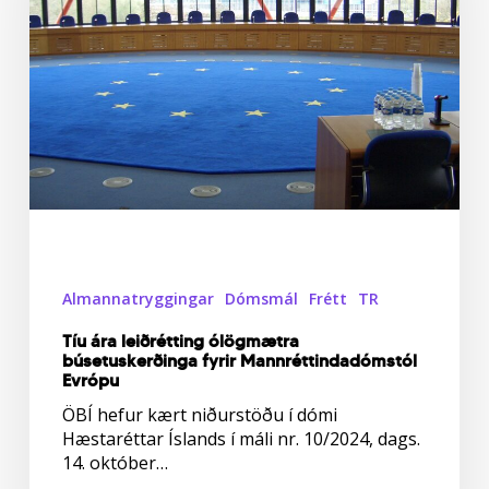
fyrir
Mannréttindadómstól
Evrópu
Almannatryggingar
Dómsmál
Frétt
TR
Tíu ára leiðrétting ólögmætra
búsetuskerðinga fyrir Mannréttindadómstól
Evrópu
ÖBÍ hefur kært niðurstöðu í dómi
Hæstaréttar Íslands í máli nr. 10/2024, dags.
14. október…