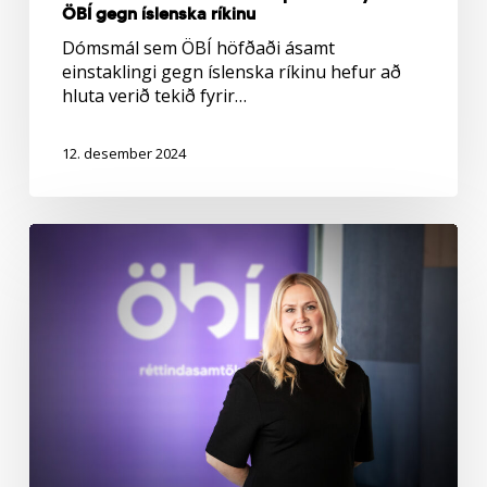
ÖBÍ gegn íslenska ríkinu
Dómsmál sem ÖBÍ höfðaði ásamt
einstaklingi gegn íslenska ríkinu hefur að
hluta verið tekið fyrir…
12. desember 2024
Réttarríki
ríka
fólksins