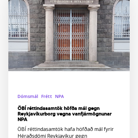
mál
gegn
Reykjavíkurborg
vegna
vanfjármögnunar
NPA
Dómsmál
Frétt
NPA
ÖBÍ réttindasamtök höfða mál gegn
Reykjavíkurborg vegna vanfjármögnunar
NPA
ÖBÍ réttindasamtök hafa höfðað mál fyrir
Héraðsdómi Reykjavíkur gegn