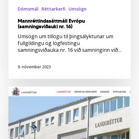
Dómsmál
Réttarkerfi
Umsögn
Mannréttindasáttmáli Evrópu
(samningsviðauki nr. 16)
Umsögn um tillögu til þingsályktunar um
fullgildingu og lögfestingu
samningsviðauka nr. 16 við samninginn við…
9. nóvember 2023
ÖBÍ
réttindasamtök
sækja
um
áfrýjunarleyfi