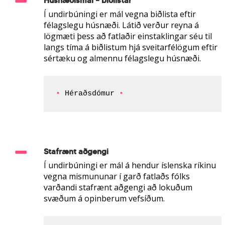
Húsnæðismál – biðlistar
Í undirbúningi er mál vegna biðlista eftir
félagslegu húsnæði. Látið verður reyna á
lögmæti þess að fatlaðir einstaklingar séu til
langs tíma á biðlistum hjá sveitarfélögum eftir
sértæku og almennu félagslegu húsnæði.
• 
Héraðsdómur 
•
Stafrænt aðgengi
Í undirbúningi er mál á hendur íslenska ríkinu
vegna mismununar í garð fatlaðs fólks
varðandi stafrænt aðgengi að lokuðum
svæðum á opinberum vefsíðum.