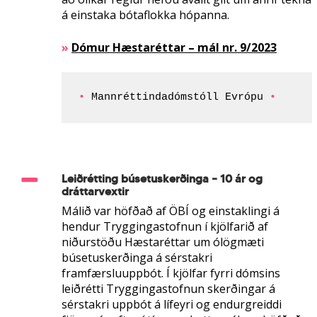
á einstaka bótaflokka hópanna.
»
Dómur Hæstaréttar – mál nr. 9/2023
• 
Mannréttindadómstóll Evrópu 
•
Leiðrétting búsetuskerðinga – 10 ár og
dráttarvextir
Málið var höfðað af ÖBÍ og einstaklingi á
hendur Tryggingastofnun í kjölfarið af
niðurstöðu Hæstaréttar um ólögmæti
búsetuskerðinga á sérstakri
framfærsluuppbót. Í kjölfar fyrri dómsins
leiðrétti Tryggingastofnun skerðingar á
sérstakri uppbót á lífeyri og endurgreiddi