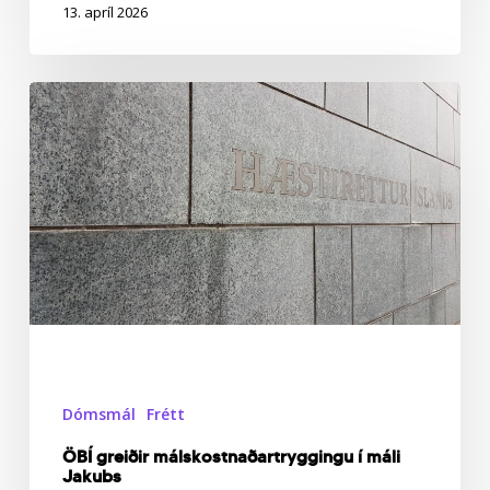
13. apríl 2026
ÖBÍ
greiðir
málskostnaðartryggingu
í
máli
Jakubs
Dómsmál
Frétt
ÖBÍ greiðir málskostnaðartryggingu í máli
Jakubs