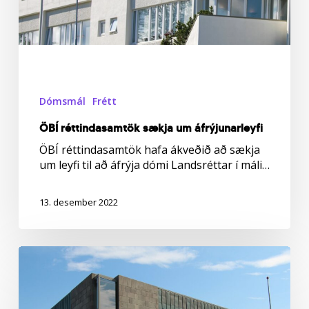
Dómsmál
Frétt
ÖBÍ réttindasamtök sækja um áfrýjunarleyfi
ÖBÍ réttindasamtök hafa ákveðið að sækja
um leyfi til að áfrýja dómi Landsréttar í máli…
13. desember 2022
Hæstiréttur
dæmir
sveitarfélag
til