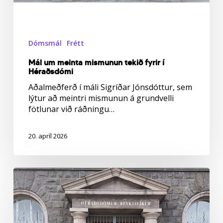
Dómsmál
Frétt
Mál um meinta mismunun tekið fyrir í
Héraðsdómi
Aðalmeðferð í máli Sigríðar Jónsdóttur, sem
lýtur að meintri mismunun á grundvelli
fötlunar við ráðningu…
20. apríl 2026
Tvö
mál
unnust
í
héraðsdómi