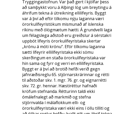
Tryggingastofnun. Var það gert í kjölfar þess
að samþykkt voru á Alþingi lög um breytingu á
áhrifum tekna á útreikning ellilífeyris. Byggt
var á því að eftir tilkomu nýju laganna væri
örorkulífeyristökum mismunað af íslenska
ríkinu með ólögmætum hætti. Á grundvelli laga
um félagslega aðstoð eru greiðslur á sérstakri
uppbót lífeyris örorkulífeyristaka skertar
„krónu á móti krónu“. Eftir tilkomu laganna
sætti lífeyrir ellilífeyristaka ekki sömu
skerðingum en staða örorkulífeyristaka var
hin sama og fyrr og verri en ellilífeyristaka.
Byggt er á því að brotið hefði verið gegn
jafnræðisreglu 65. stjórnarskrárinnar og rétti
til aðstoðar skv. 1. mgr. 76. gr. og eignarrétti
skv. 72. gr. hennar.
Hæstiréttur hafnaði
kröfum stefnanda. Rétturinn taldi ekki
ómálefnalegt að markmið og stefna
stjórnvalda í málaflokkum elli- og
örorkulífeyristaka væri ekki eins í öllu tilliti og
að ólíkar reglur hefðu ávallt gilt um áhrif tekna