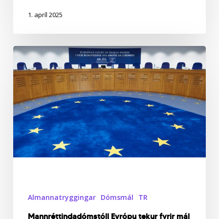
1. apríl 2025
Mannréttindadómstóll
Evrópu
tekur
fyrir
mál
ÖBÍ
gegn
íslenska
ríkinu
Almannatryggingar
Dómsmál
TR
Mannréttindadómstóll Evrópu tekur fyrir mál