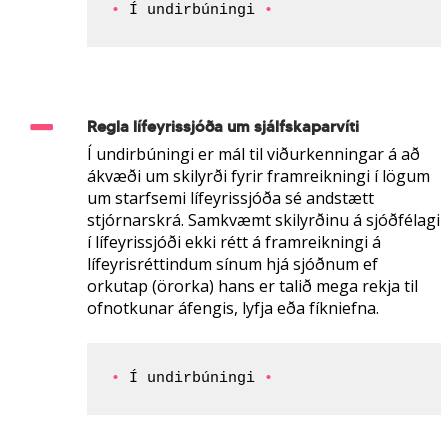
• 
Í undirbúningi 
•
Regla lífeyrissjóða um sjálfskaparvíti
Í undirbúningi er mál til viðurkenningar á að
ákvæði um skilyrði fyrir framreikningi í lögum
um starfsemi lífeyrissjóða sé andstætt
stjórnarskrá. Samkvæmt skilyrðinu á sjóðfélagi
í lífeyrissjóði ekki rétt á framreikningi á
lífeyrisréttindum sínum hjá sjóðnum ef
orkutap (örorka) hans er talið mega rekja til
ofnotkunar áfengis, lyfja eða fíkniefna.
• 
Í undirbúningi 
•