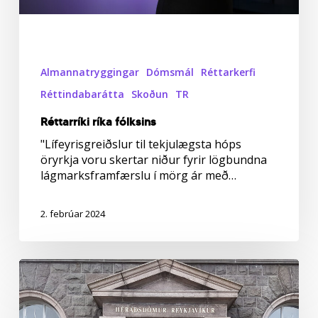
Almannatryggingar
Dómsmál
Réttarkerfi
Réttindabarátta
Skoðun
TR
Réttarríki ríka fólksins
"Lífeyrisgreiðslur til tekjulægsta hóps
öryrkja voru skertar niður fyrir lögbundna
lágmarksframfærslu í mörg ár með…
2. febrúar 2024
Íslenska
ríkinu
ber
að