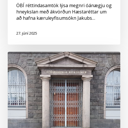
ÖBÍ réttindasamtök lýsa megnri óánægju og
hneykslan með ákvörðun Hæstaréttar um
að hafna kæruleyfisumsókn Jakubs…
27. júní 2025
Sjö
mál
þingfest
í
héraðsdómi