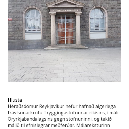
Hlusta
Héraðsdómur Reykjavíkur hefur hafnað algerlega
frávísunarkröfu Tryggingastofnunar ríkisins, í máli
Öryrkjabandalagsins gegn stofnuninni, og tekið
málið til efnislegrar meðferðar. Málareksturinn