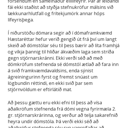
forsendum en sameinaður ellilífeyrir. Þar af leiðandi
fái ekki staðist að styðja stefnukröfur málsins við
lækkunarhlutfall og frítekjumörk annar hóps
lífeyrisþega.
Í niðurstöðu dómara segir að í dómaframkvæmd
Hæstaréttar hefur verið gengið út frá því um langt
skeið að dómstólar séu til þess bærir að líta framhjá
og víkja þannig til hliðar ákvæðim laga sem stríða
gegn stjórnarskránni. Ekki verði séð að með
dómkröfum stefnenda sé dómstól ætlað að fara inn
á svið framkvæmdavaldsins, enda sýnist
ágreiningurinn fyrst og fremst snúast um
lögbundin réttindi, en ekki svið þar sem
stjórnvöldum er eftirlátið mat.
Að þessu gættu eru ekki efni til þess að vísa
aðalkröfum stefnenda frá dómi vegna fyrirmæla 2.
gr. stjórnarskrárinna, og verður að telja sakarefnið
heyra undir dómstóla. Þá verði ekki séð að
aðalkröfur stefnenda séu svo vanreifaðar að