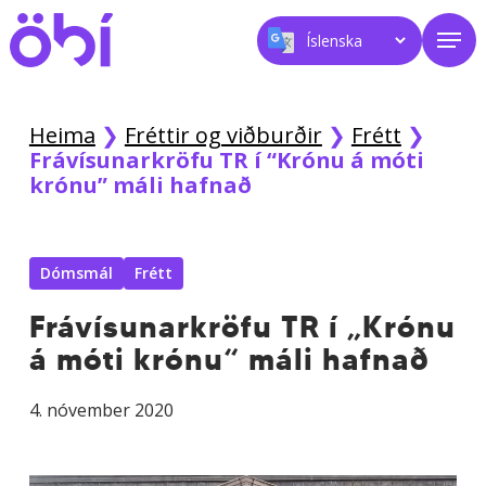
Skip
Men
to
main
content
Heima
❯
Fréttir og viðburðir
❯
Frétt
❯
Frávísunarkröfu TR í “Krónu á móti
krónu” máli hafnað
Dómsmál
Frétt
Frávísunarkröfu TR í „Krónu
á móti krónu“ máli hafnað
4. nóvember 2020