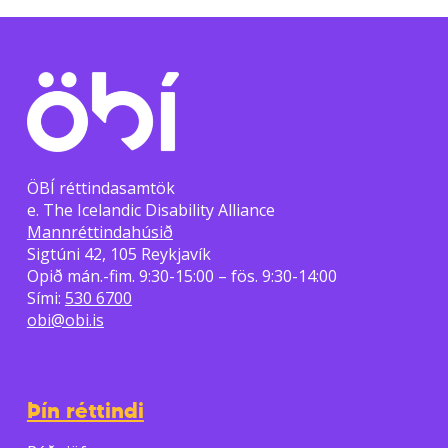
ÖBÍ réttindasamtök
e. The Icelandic Disability Alliance
Mannréttindahúsið
Sigtúni 42, 105 Reykjavík
Opið mán.-fim. 9:30-15:00 – fös. 9:30-14:00
Sími:
530 6700
obi@obi.is
Þín réttindi