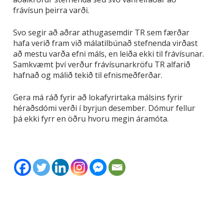
frávísun þeirra varði.
Svo segir að aðrar athugasemdir TR sem færðar
hafa verið fram við málatilbúnað stefnenda virðast
að mestu varða efni máls, en leiða ekki til frávísunar.
Samkvæmt því verður frávísunarkröfu TR alfarið
hafnað og málið tekið til efnismeðferðar.
Gera má ráð fyrir að lokafyrirtaka málsins fyrir
héraðsdómi verði í byrjun desember. Dómur fellur
þá ekki fyrr en öðru hvoru megin áramóta.