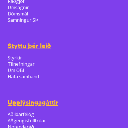
Ráðgjöf
Umsagnir
Dómsmál
Samningur SÞ
Styttu þér leið
Styrkir
Tilnefningar
Um ÖBÍ
Hafa samband
Upplýsingagáttir
Aðildarfélög
Aðgengisfulltrúar
Notendaráð