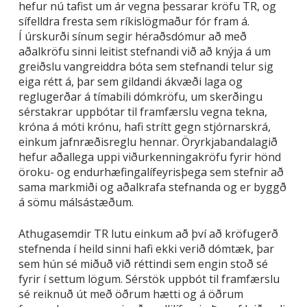
hefur nú tafist um ár vegna þessarar kröfu TR, og
sífelldra fresta sem ríkislögmaður fór fram á.
Í úrskurði sínum segir héraðsdómur að með
aðalkröfu sinni leitist stefnandi við að knýja á um
greiðslu vangreiddra bóta sem stefnandi telur sig
eiga rétt á, þar sem gildandi ákvæði laga og
reglugerðar á tímabili dómkröfu, um skerðingu
sérstakrar uppbótar til framfærslu vegna tekna,
króna á móti krónu, hafi strítt gegn stjórnarskrá,
einkum jafnræðisreglu hennar. Öryrkjabandalagið
hefur aðallega uppi viðurkenningakröfu fyrir hönd
öroku- og endurhæfingalífeyrisþega sem stefnir að
sama markmiði og aðalkrafa stefnanda og er byggð
á sömu málsástæðum.
Athugasemdir TR lutu einkum að því að kröfugerð
stefnenda í heild sinni hafi ekki verið dómtæk, þar
sem hún sé miðuð við réttindi sem engin stoð sé
fyrir í settum lögum. Sérstök uppbót til framfærslu
sé reiknuð út með öðrum hætti og á öðrum