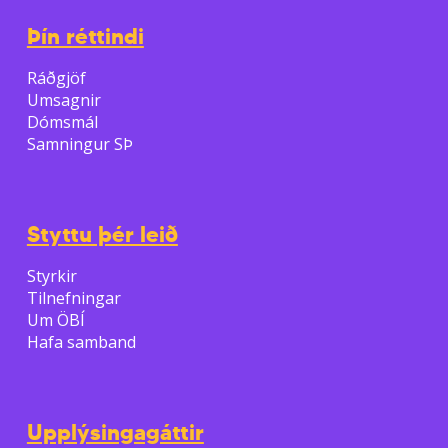
Þín réttindi
Ráðgjöf
Umsagnir
Dómsmál
Samningur SÞ
Styttu þér leið
Styrkir
Tilnefningar
Um ÖBÍ
Hafa samband
Upplýsingagáttir