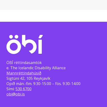
ÖBÍ réttindasamtök
e. The Icelandic Disability Alliance
Mannréttindahúsið
Sigtúni 42, 105 Reykjavík
Opið mán.-fim. 9:30-15:00 – fös. 9:30-14:00
Sími:
530 6700
obi@obi.is