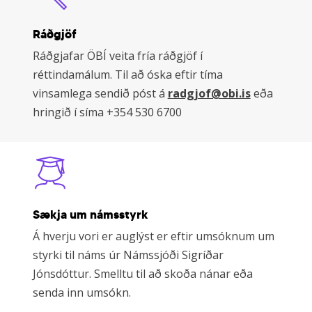
Ráðgjöf
Ráðgjafar ÖBÍ veita fría ráðgjöf í
réttindamálum. Til að óska eftir tíma
vinsamlega sendið póst á
radgjof@obi.is
eða
hringið í síma +354 530 6700
Learn
more
Sækja um námsstyrk
Á hverju vori er auglýst er eftir umsóknum um
styrki til náms úr Námssjóði Sigríðar
Jónsdóttur. Smelltu til að skoða nánar eða
senda inn umsókn.