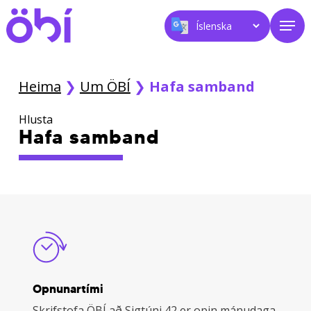
Skip
Men
to
main
content
Heima
❯
Um ÖBÍ
❯
Hafa samband
Hlusta
Hafa samband
Opnunartími
Skrifstofa ÖBÍ að Sigtúni 42 er opin mánudaga