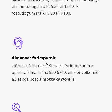
til fimmtudaga frá kl. 9:30 til 15:00. Á
föstudögum frá kl. 9:30 til 14:00.
Almennar fyrirspurnir
Þjónustufulltrúar ÖBÍ svara fyrirspurnum á
opnunartíma í síma 530 6700, eins er velkomið
að senda póst á
mottaka@obi.is