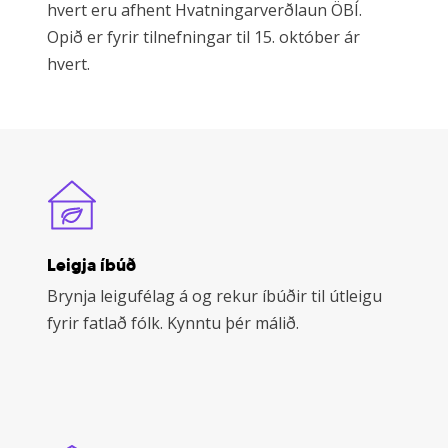
hvert eru afhent Hvatningarverðlaun ÖBÍ.
Opið er fyrir tilnefningar til 15. október ár
hvert.
Learn
more
Leigja íbúð
Brynja leigufélag á og rekur íbúðir til útleigu
fyrir fatlað fólk. Kynntu þér málið.