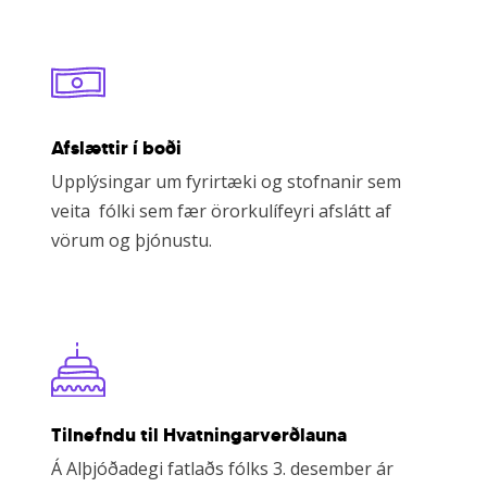
Afslættir í boði
Upplýsingar um fyrirtæki og stofnanir sem
veita fólki sem fær örorkulífeyri afslátt af
vörum og þjónustu.
Learn
more
Tilnefndu til Hvatningarverðlauna
Á Alþjóðadegi fatlaðs fólks 3. desember ár