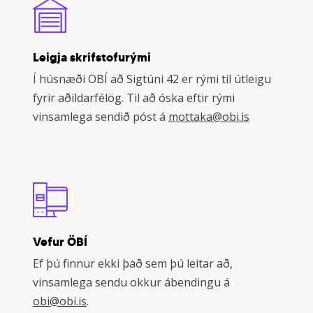
Leigja skrifstofurými
Í húsnæði ÖBÍ að Sigtúni 42 er rými til útleigu
fyrir aðildarfélög. Til að óska eftir rými
vinsamlega sendið póst á
mottaka@obi.is
Vefur ÖBÍ
Ef þú finnur ekki það sem þú leitar að,
vinsamlega sendu okkur ábendingu á
obi@obi.is
.