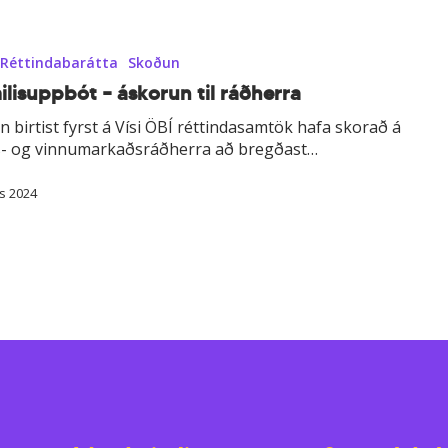
Réttindabarátta
Skoðun
lis­upp­bót – á­skorun til ráð­herra
n birtist fyrst á Vísi ÖBÍ réttindasamtök hafa skorað á
s- og vinnumarkaðsráðherra að bregðast…
s 2024