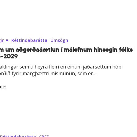
lun
in ♥
Réttindabarátta
Umsögn
m um aðgerðaáætlun í málefnum hinsegin fólks
6-2029
aklingar sem tilheyra fleiri en einum jaðarsettum hópi
orðið fyrir margþættri mismunun, sem er…
2025
Réttindabarátta
SRFF