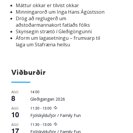
Máttur okkar er tilvist okkar
Minningarorð um Inga Hans Ágústsson
Drög að reglugerð um
aðstoðarmannakort fatlaðs fólks
Skynsegin strætó í Gleðigöngunni
Áform um lagasetningu – frumvarp til
laga um Stafræna heilsu
Viðburðir
14:00
ÁGÚ
8
Gleðigangan 2026
Recurring
11:30
-
13:00
ÁGÚ
10
Fjölskyldufjör / Family Fun
Recurring
11:30
-
13:00
ÁGÚ
17
Fjölskyldufjör / Family Fun