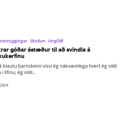
natryggingar
Skoðun
UngÖBÍ
rar góðar á­stæður til að svindla á
kukerfinu
rá blautu barnsbeini vissi ég nákvæmlega hvert ég vildi
 í lífinu, ég vildi…
nu
í 2024