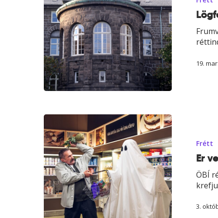
fyrir
Lögf
Alþingi
Frumv
réttin
19. mar
Er
verðbólgud
að
Frétt
hrella
Er v
þig?
ÖBÍ ré
krefju
3. októ