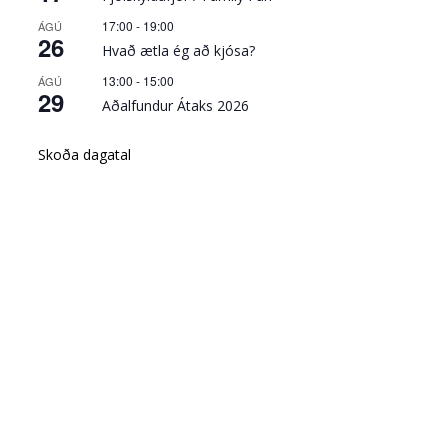
17:00
-
19:00
ÁGÚ
26
Hvað ætla ég að kjósa?
13:00
-
15:00
ÁGÚ
29
Aðalfundur Átaks 2026
Skoða dagatal