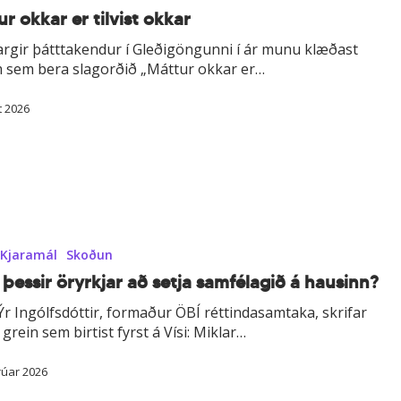
r okkar er tilvist okkar
argir þátttakendur í Gleðigöngunni í ár munu klæðast
 sem bera slagorðið „Máttur okkar er…
t 2026
Kjaramál
Skoðun
þessir ör­yrkjar að setja sam­félagið á hausinn?
Ýr Ingólfsdóttir, formaður ÖBÍ réttindasamtaka, skrifar
grein sem birtist fyrst á Vísi: Miklar…
rúar 2026