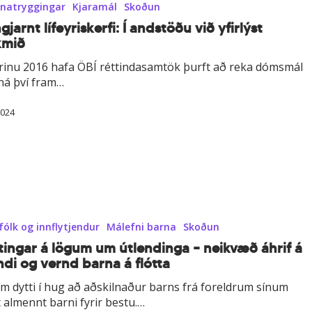
natryggingar
Kjaramál
Skoðun
jarnt lífeyriskerfi: Í andstöðu við yfirlýst
kmið
árinu 2016 hafa ÖBÍ réttindasamtök þurft að reka dómsmál
 ná því fram…
2024
fólk og innflytjendur
Málefni barna
Skoðun
tingar á lögum um út­lendinga – nei­kvæð á­hrif á
indi og vernd barna á flótta
m dytti í hug að aðskilnaður barns frá foreldrum sínum
t almennt barni fyrir bestu.…