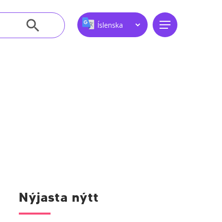
Leitarhnappur
Menu
Nýjasta nýtt