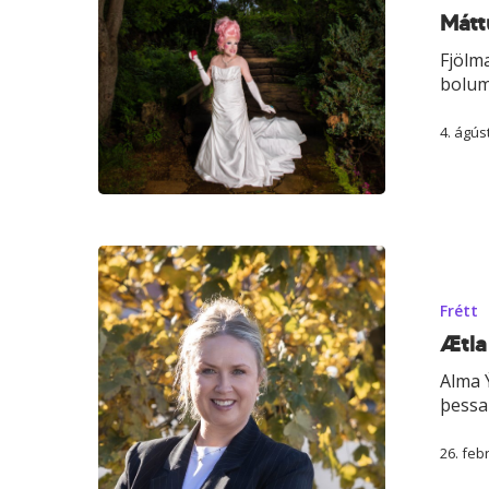
tilvist
Máttu
okkar
Fjölm
bolum
4. ágús
Ætla
þessir
ör­
Frétt
yrkjar
Ætla 
að
setja
Alma 
sam­
þessa 
félagið
á
26. feb
hausinn?