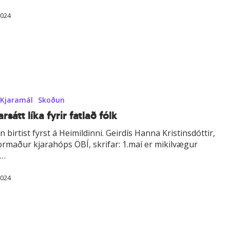
2024
Kjaramál
Skoðun
rsátt líka fyrir fatlað fólk
n birtist fyrst á Heimildinni. Geirdís Hanna Kristinsdóttir,
ormaður kjarahóps ÖBÍ, skrifar: 1.maí er mikilvægur
r…
2024