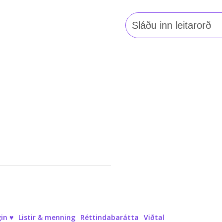
Leita
að:
in ♥
Listir & menning
Réttindabarátta
Viðtal