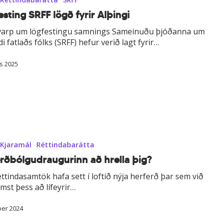
esting SRFF lögð fyrir Alþingi
arp um lögfestingu samnings Sameinuðu þjóðanna um
di fatlaðs fólks (SRFF) hefur verið lagt fyrir…
s 2025
raugurinn
Kjaramál
Réttindabarátta
erðbólgudraugurinn að hrella þig?
ttindasamtök hafa sett í loftið nýja herferð þar sem við
mst þess að lífeyrir…
ber 2024