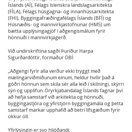
Íslands (AÍ), Félags íslenskra landslagsarkitekta
(FÍLA), Félags húsgagna- og innanhússarkitekta
(FHI), Byggingafræðingafélags Íslands (BFÍ) og
Húsnæðis- og mannvirkjastofnunar (HMS) um
bætta upplýsingagjöf í aðgengismálum fyrir
hönnuði í mannvirkjagerð.
Við undirskriftina sagði Þuríður Harpa
Sigurðardóttir, formaður ÖBÍ:
„Aðgengi fyrir alla verður ekki tryggt með
mælingarviðmiðunum einum, heldur hvílir það á
góðri hönnun sem skila sér alla leið í skilningi, skýrri
sýn og upplifun. Öryrkjabandalag Íslands fagnar því
að hefja samstarf við arkitekta og hönnuði,
byggingastjóra og yfirstjórn byggingamála og þetta
samstarf markar upphafið að betri lífsgæðum fyrir
okkur öll.
Yfirlýsingin er svo hljóðandi: