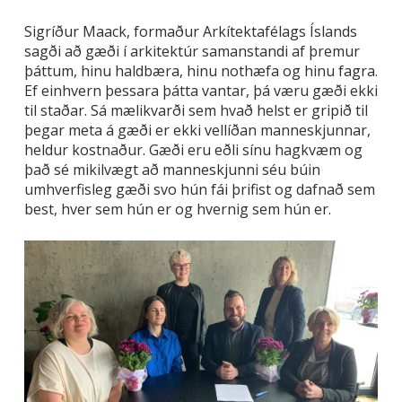
Sigríður Maack, formaður Arkítektafélags Íslands
sagði að gæði í arkitektúr samanstandi af þremur
þáttum, hinu haldbæra, hinu nothæfa og hinu fagra.
Ef einhvern þessara þátta vantar, þá væru gæði ekki
til staðar. Sá mælikvarði sem hvað helst er gripið til
þegar meta á gæði er ekki vellíðan manneskjunnar,
heldur kostnaður. Gæði eru eðli sínu hagkvæm og
það sé mikilvægt að manneskjunni séu búin
umhverfisleg gæði svo hún fái þrifist og dafnað sem
best, hver sem hún er og hvernig sem hún er.