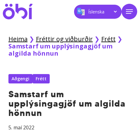
Skip
Men
to
main
content
Heima
❯
Fréttir og viðburðir
❯
Frétt
❯
Samstarf um upplýsingagjöf um
algilda hönnun
Aðgengi
Frétt
Samstarf um
upplýsingagjöf um algilda
hönnun
5. maí 2022