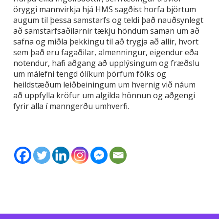
öryggi mannvirkja hjá HMS sagðist horfa björtum
augum til þessa samstarfs og teldi það nauðsynlegt
að samstarfsaðilarnir tækju höndum saman um að
safna og miðla þekkingu til að trygja að allir, hvort
sem það eru fagaðilar, almenningur, eigendur eða
notendur, hafi aðgang að upplýsingum og fræðslu
um málefni tengd ólíkum þörfum fólks og
heildstæðum leiðbeiningum um hvernig við náum
að uppfylla kröfur um algilda hönnun og aðgengi
fyrir alla í manngerðu umhverfi.