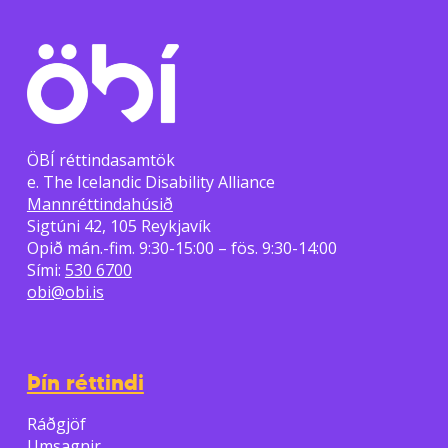
ÖBÍ réttindasamtök
e. The Icelandic Disability Alliance
Mannréttindahúsið
Sigtúni 42, 105 Reykjavík
Opið mán.-fim. 9:30-15:00 – fös. 9:30-14:00
Sími:
530 6700
obi@obi.is
Þín réttindi
Ráðgjöf
Umsagnir