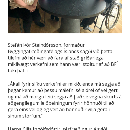
Stefán Þór Steindórsson, formaður
Byggingafræðingafélags Íslands sagði við þetta
tilefni að hér væri að fara af stað gríðarlega
mikilvægt verkefni sem hann væri stoltur af að BFÍ
taki þátt í.
„Ákall fyrir slíku verkefni er mikið, enda má segja að
þegar kemur að þessu málefni sé aldrei of vel gert
og má að mörgu leiti segja að það sé vegna skorts á
aðgengilegum leiðbeiningum fyrir hönnuði til að
gera eins vel og ég veit að hönnuðir vilja gera í
sínum störfum.“
Harpa Cilia Ingólfsdóttir, sérfræðingur á sviði