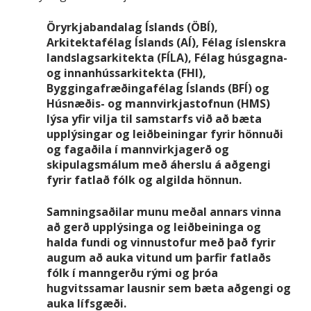
Öryrkjabandalag Íslands (ÖBÍ),
Arkitektafélag Íslands (AÍ), Félag íslenskra
landslagsarkitekta (FÍLA), Félag húsgagna-
og innanhússarkitekta (FHI),
Byggingafræðingafélag Íslands (BFÍ) og
Húsnæðis- og mannvirkjastofnun (HMS)
lýsa yfir vilja til samstarfs við að bæta
upplýsingar og leiðbeiningar fyrir hönnuði
og fagaðila í mannvirkjagerð og
skipulagsmálum með áherslu á aðgengi
fyrir fatlað fólk og algilda hönnun.
Samningsaðilar munu meðal annars vinna
að gerð upplýsinga og leiðbeininga og
halda fundi og vinnustofur með það fyrir
augum að auka vitund um þarfir fatlaðs
fólk í manngerðu rými og þróa
hugvitssamar lausnir sem bæta aðgengi og
auka lífsgæði.