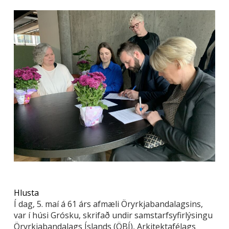
Hlusta
Í dag, 5. maí á 61 árs afmæli Öryrkjabandalagsins,
var í húsi Grósku, skrifað undir samstarfsyfirlýsingu
Öryrkjabandalags Íslands (ÖBÍ), Arkitektafélags