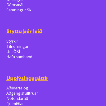
Dómsmál
Samningur SÞ
Styttu þér leið
Styrkir
Tilnefningar
Um ÖBÍ
Hafa samband
Upplýsingagáttir
Aðildarfélög
Aðgengisfulltrúar
Notendaráð
Fjölmiðlar