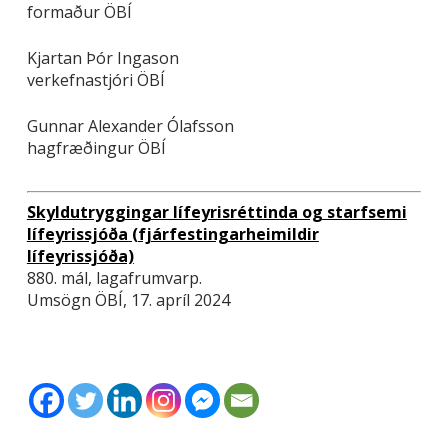
formaður ÖBÍ
Kjartan Þór Ingason
verkefnastjóri ÖBÍ
Gunnar Alexander Ólafsson
hagfræðingur ÖBÍ
Skyldutryggingar lífeyrisréttinda og starfsemi
lífeyrissjóða (fjárfestingarheimildir
lífeyrissjóða)
880. mál, lagafrumvarp.
Umsögn ÖBÍ, 17. apríl 2024