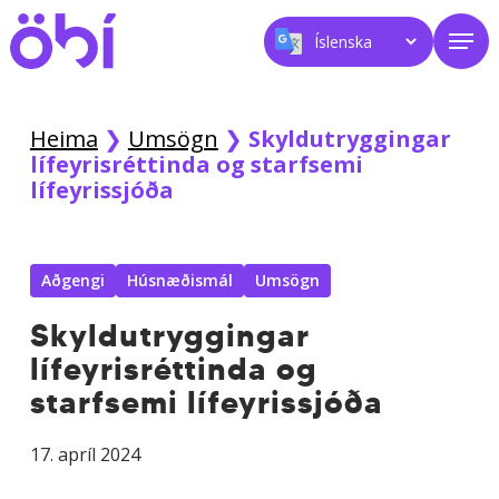
Skip
Men
to
main
content
Heima
❯
Umsögn
❯
Skyldutryggingar
lífeyrisréttinda og starfsemi
lífeyrissjóða
Aðgengi
Húsnæðismál
Umsögn
Skyldutryggingar
lífeyrisréttinda og
starfsemi lífeyrissjóða
17. apríl 2024