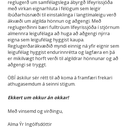
reglugerð um samfélagslega ábyrgð lífeyrissjóða
með virkan eignarhluta í félögum sem leigir
íbúðarhúsnæði til einstaklinga í langtímaleigu verð
ákvæði um algilda hönnun og aðgengi. Með
reglugerðinni bæri fulltrúum lífeyrissjóða í stjórnum
almennra leigufélaga að huga að aðgengi nýrra
eigna sem leigufélag hyggist kaupa.
Reglugerðarákvæðið myndi einnig ná yfir eignir sem
leigufélag hyggist endurinnrétta og lagfæra en þá
er mikilvægt horft verði til algildrar hönnunar og að
aðgengi sé tryggt.
ÖBÍ áskilur sér rétt til að koma á framfæri frekari
athugasemdum á seinni stigum.
Ekkert um okkur án okkar!
Með vinsemd og virðingu,
Alma Ýr Ingólfsdóttir