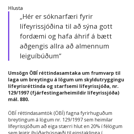
Hlusta
„Hér er sóknarfæri fyrir
lífeyrissjóðina til að sýna gott
fordæmi og hafa áhrif á bætt
aðgengis allra að almennum
leiguíbúðum“
Umsögn ÖBÍ réttindasamtaka um frumvarp til
laga um breytingu á lögum um skyldutryggingu
lífeyrisréttinda og starfsemi lífeyrissjóða, nr.
129/1997 (fjárfestingarheimildir lífeyrissjóða)
mál. 880.
ÖBÍ réttindasamtök (ÖBÍ) fagna fyrirhuguðum
breytingum á lögum nr. 129/1997 sem heimilar
lífeyrissjóðum að eiga stærri hlut en 20% í félögum
sem leigir íbúðarhúsnæði til einstaklinga í