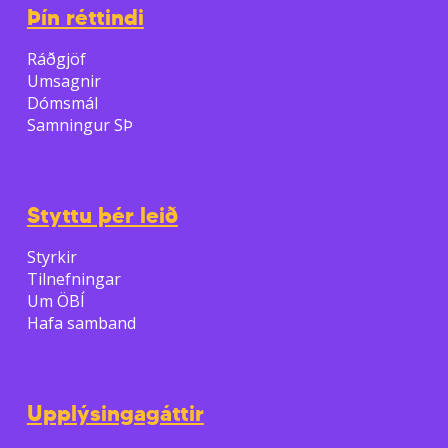
Þín réttindi
Ráðgjöf
Umsagnir
Dómsmál
Samningur SÞ
Styttu þér leið
Styrkir
Tilnefningar
Um ÖBÍ
Hafa samband
Upplýsingagáttir