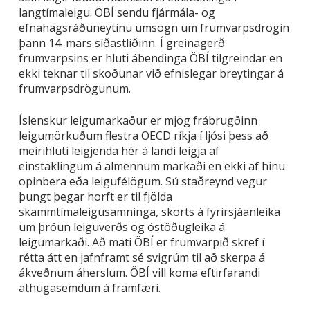
langtímaleigu. ÖBÍ sendu fjármála- og
efnahagsráðuneytinu umsögn um frumvarpsdrögin
þann 14. mars síðastliðinn. Í greinagerð
frumvarpsins er hluti ábendinga ÖBÍ tilgreindar en
ekki teknar til skoðunar við efnislegar breytingar á
frumvarpsdrögunum.
Íslenskur leigumarkaður er mjög frábrugðinn
leigumörkuðum flestra OECD ríkja í ljósi þess að
meirihluti leigjenda hér á landi leigja af
einstaklingum á almennum markaði en ekki af hinu
opinbera eða leigufélögum. Sú staðreynd vegur
þungt þegar horft er til fjölda
skammtímaleigusamninga, skorts á fyrirsjáanleika
um þróun leiguverðs og óstöðugleika á
leigumarkaði. Að mati ÖBÍ er frumvarpið skref í
rétta átt en jafnframt sé svigrúm til að skerpa á
ákveðnum áherslum. ÖBÍ vill koma eftirfarandi
athugasemdum á framfæri.