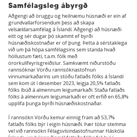
Samfélagsleg ábyrgð
Aðgengi að öruggu og heilnæmu húsnæði er ein af
grundvallarforsendum þess að skapa
velsældarsamfélag á Íslandi. Aðgengi að húsnæði
eitt og sér dugar þó skammt ef byrði
húsnæðiskostnaðar er of þung. Þetta á sérstaklega
við um þá hópa samfélagsins sem standa hvað
höllustum fæti, t.a.m. fólk með
örorkulífeyrisgreiðslur. Samkvæmt niðurstöðu
rannsóknar Vörðu rannsóknastofnun
vinnumarkaðarins um stöðu fatlaðs fólks á Íslandi
sem kom út í desember 2023, leigja 20,5% fatlaðs
fólks íbúð á almennum leigumarkaði. Staða fatlaðs
fólks á almennum leigumarkaði er oft erfið en 65,8%
upplifa þunga byrði húsnæðiskostnaðar.
Í rannsókn Vörðu kemur einnig fram að 53,7%
fatlaðs fólks býr í eigin húsnæði. Þær tölur stemma
vel við rannsókn Félagsvísindastofnunnar Háskóla