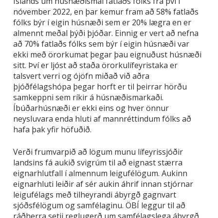
Íslands um húsnæðismál fatlaðs fólks frá því í
nóvember 2022, en þar kemur fram að 58% fatlaðs
fólks býr í eigin húsnæði sem er 20% lægra en er
almennt meðal þýði þjóðar. Einnig er vert að nefna
að 70% fatlaðs fólks sem býr í eigin húsnæði var
ekki með örorkumat þegar þau eignuðust húsnæði
sitt. Því er ljóst að staða örorkulífeyristaka er
talsvert verri og ójöfn miðað við aðra
þjóðfélagshópa þegar horft er til þeirrar hörðu
samkeppni sem ríkir á húsnæðismarkaði.
Íbúðarhúsnæði er ekki eins og hver önnur
neysluvara enda hluti af mannréttindum fólks að
hafa þak yfir höfuðið.
Verði frumvarpið að lögum munu lífeyrissjóðir
landsins fá aukið svigrúm til að eignast stærra
eignarhlutfall í almennum leigufélögum. Aukinn
eignarhluti leiðir af sér aukin áhrif innan stjórnar
leigufélags með tilheyrandi ábyrgð gagnvart
sjóðsfélögum og samfélaginu. ÖBÍ leggur til að
ráðherra setji reglugerð um samfélagslega ábyrgð