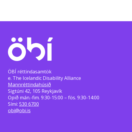
ÖBÍ réttindasamtök
e. The Icelandic Disability Alliance
Mannréttindahúsið
Sigtúni 42, 105 Reykjavík
Opið mán.-fim. 9:30-15:00 – fös. 9:30-14:00
Sími:
530 6700
obi@obi.is