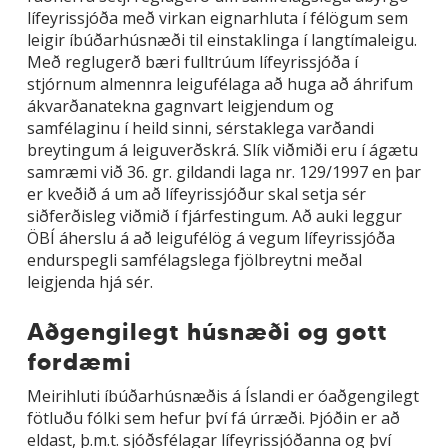
lífeyrissjóða með virkan eignarhluta í félögum sem
leigir íbúðarhúsnæði til einstaklinga í langtímaleigu.
Með reglugerð bæri fulltrúum lífeyrissjóða í
stjórnum almennra leigufélaga að huga að áhrifum
ákvarðanatekna gagnvart leigjendum og
samfélaginu í heild sinni, sérstaklega varðandi
breytingum á leiguverðskrá. Slík viðmiði eru í ágætu
samræmi við 36. gr. gildandi laga nr. 129/1997 en þar
er kveðið á um að lífeyrissjóður skal setja sér
siðferðisleg viðmið í fjárfestingum. Að auki leggur
ÖBÍ áherslu á að leigufélög á vegum lífeyrissjóða
endurspegli samfélagslega fjölbreytni meðal
leigjenda hjá sér.
Aðgengilegt húsnæði og gott
fordæmi
Meirihluti íbúðarhúsnæðis á Íslandi er óaðgengilegt
fötluðu fólki sem hefur því fá úrræði. Þjóðin er að
eldast, þ.m.t. sjóðsfélagar lífeyrissjóðanna og því