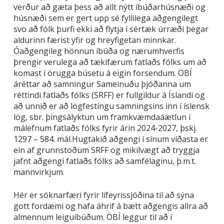
verður að gæta þess að allt nýtt íbúðarhúsnæði og
húsnæði sem er gert upp sé fyllilega aðgengilegt
svo að fólk þurfi ekki að flytja í sértæk úrræði þegar
aldurinn færist yfir og hreyfigetan minnkar.
Óaðgengileg hönnun íbúða og nærumhverfis
þrengir verulega að tækifærum fatlaðs fólks um að
komast í örugga búsetu á eigin forsendum. ÖBÍ
áréttar að samningur Sameinuðu þjóðanna um
réttindi fatlaðs fólks (SRFF) er fullgildur á Íslandi og
að unnið er að lögfestingu samningsins inn í íslensk
lög, sbr. þingsályktun um framkvæmdaáætlun í
málefnum fatlaðs fólks fyrir árin 2024-2027, þskj.
1297 – 584. mál.Hugtakið aðgengi í sínum víðasta er
ein af grunnstoðum SRFF og mikilvægt að tryggja
jafnt aðgengi fatlaðs fólks að samfélaginu, þ.m.t.
mannvirkjum.
Hér er sóknarfæri fyrir lífeyrissjóðina til að sýna
gott fordæmi og hafa áhrif á bætt aðgengis allra að
almennum leiguíbúðum. ÖBÍ leggur til að í