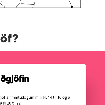
jöf?
ðgjöfin
öf á fimmtudögum milli kl. 14 til 16 og á
kl 20 til 22.