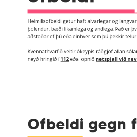
Heimilisofbeldi getur haft alvarlegar og langvara
þolendur, bæði líkamlega og andlega. Það er því
aðstoðar ef þú eða einhver sem þú þekkir telur s
Kvennathvarfið veitir ókeypis ráðgjöf allan sól
neyð hringið í
112
eða opnið
netspjall við ne
Ofbeldi gegn 