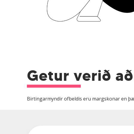
Getur verið að
Birtingarmyndir ofbeldis eru margskonar en þær