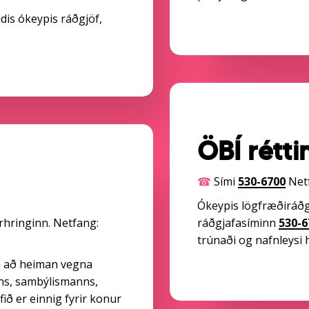
dis ókeypis ráðgjöf,
ÖBÍ rétt
☎
Sími
530-6700
Net
Ókeypis lögfræðiráðgjö
rhringinn. Netfang:
ráðgjafasíminn
530-6
trúnaði og nafnleysi h
ja að heiman vegna
nns, sambýlismanns,
ð er einnig fyrir konur