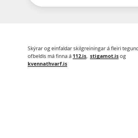
Skýrar og einfaldar skilgreiningar á fleiri tegu
ofbeldis má finna á
112.is
,
stigamot.is
og
kvennathvarf.is