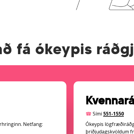
ð fá ókeypis ráðg
Kvennará
☎
Sími
551-1550
rhringinn. Netfang:
Ókeypis lögfræðiráðgj
þriðjudagskvöldum frá 