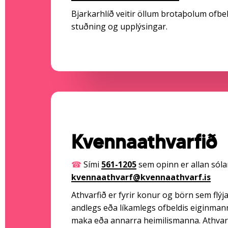
Bjarkarhlíð veitir öllum brotaþolum ofbel
stuðning og upplýsingar.
Kvennaathvarfið
☎
Sími
561-1205
sem opinn er allan sóla
kvennaathvarf@kvennaathvarf.is
Athvarfið er fyrir konur og börn sem flý
andlegs eða líkamlegs ofbeldis eiginma
maka eða annarra heimilismanna. Athvarfi