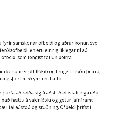
a fyrir samskonar ofbeldi og aðrar konur, svo
erðisofbeldi, en eru einnig líklegar til að
ofbeldi sem tengist fötlun þeirra.
m konum er oft flókið og tengist stöðu þeirra,
ningsþörf með ýmsum hætti.
 þurfa að reiða sig á aðstoð einstaklinga eða
 það hættu á valdníðslu og getur jafnframt
þær fái aðstoð og stuðning. Ofbeldi þrífst í