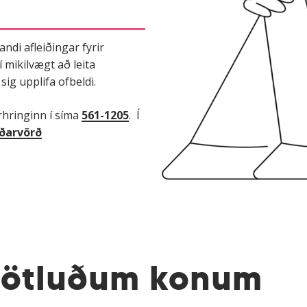
ndi afleiðingar fyrir
 mikilvægt að leita
ig upplifa ofbeldi.
arhringinn í síma
561-1205
. Í
yðarvörð
fötluðum konum