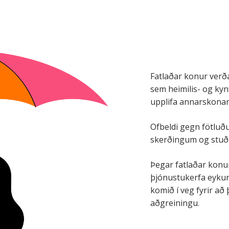
Fatlaðar konur verð
sem heimilis- og kynf
upplifa annarskonar 
Ofbeldi gegn fötluðu
skerðingum og stuð
Þegar fatlaðar konur
þjónustukerfa eykur
komið í veg fyrir að 
aðgreiningu.