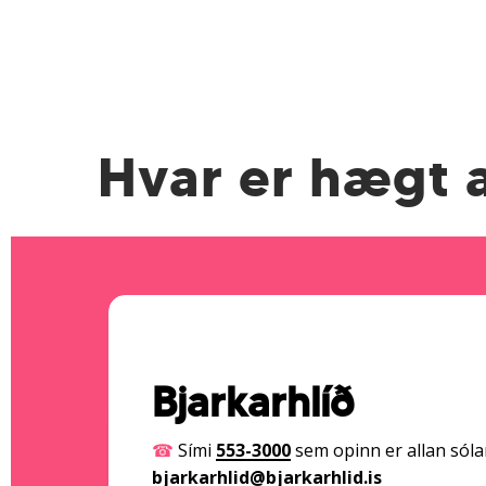
Hvar er hægt a
Bjarkarhlíð
☎
Sími
553-3000
sem opinn er allan sóla
bjarkarhlid@bjarkarhlid.is