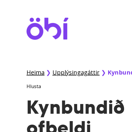
Skip
to
main
content
Heima
❯
Upplýsingagáttir
❯
Kynbund
Hlusta
Kynbundið
ofbeldi