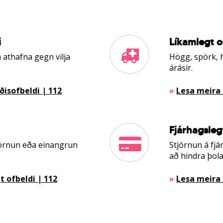
i
Líkamlegt o
a athafna gegn vilja
Högg, spörk, 
árásir.
isofbeldi | 112
»
Lesa meira 
Fjárhagsleg
jórnun eða einangrun
Stjórnun á fj
að hindra þola
 ofbeldi | 112
»
Lesa meira 