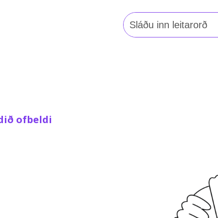
Leita
að:
ið ofbeldi