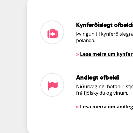
Kynferðislegt ofbeld
Þvingun til kynferðislegr
þolanda.
»
Lesa meira um kynferð
Andlegt ofbeldi
Niðurlæging, hótanir, st
frá fjölskyldu og vinum.
»
Lesa meira um andlegt