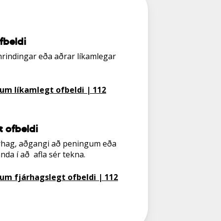
fbeldi
hrindingar eða aðrar líkamlegar
um líkamlegt ofbeldi | 112
t ofbeldi
árhag, aðgangi að peningum eða
nda í að afla sér tekna.
um fjárhagslegt ofbeldi | 112