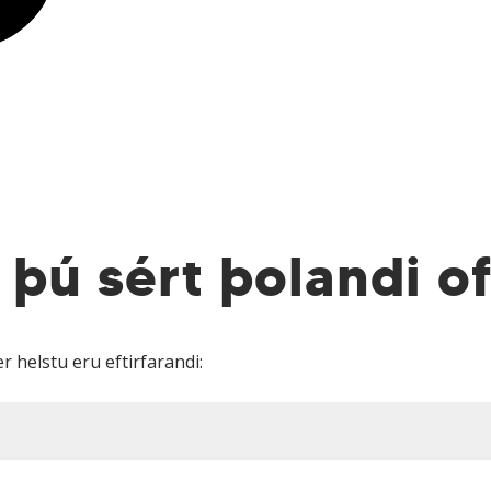
 þú sért þolandi o
 helstu eru eftirfarandi: