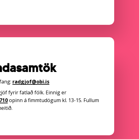
indasamtök
fang:
radgjof@obi.is
f fyrir fatlað fólk. Einnig er
710
opinn á fimmtudögum kl. 13-15. Fullum
eitið.