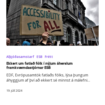
Ekkert
um
Alþjóðasamstarf
ESB
Frétt
fatlað
fólk
Ekkert um fatlað fólk í nýjum áherslum
framkvæmdastjórnar ESB
í
nýjum
EDF, Evrópusamtök fatlaðs fólks, lýsa þungum
áherslum
áhyggjum af því að ekkert sé minnst á málefni…
framkvæmdastjórnar
ESB
19. júlí 2024