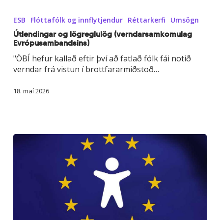
Útlendingar
og
ESB
Flóttafólk og innflytjendur
Réttarkerfi
Umsögn
lögreglulög
(verndarsamkomulag
Útlendingar og lögreglulög (verndarsamkomulag
Evrópusambandsins)
Evrópusambandsins)
"ÖBÍ hefur kallað eftir því að fatlað fólk fái notið
verndar frá vistun í brottfararmiðstoð…
18. maí 2026