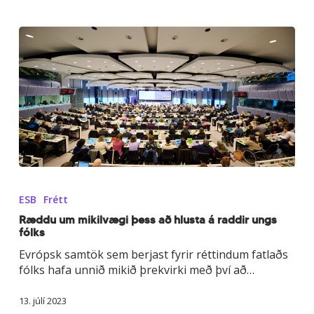
Ræddu
um
ESB
Frétt
mikilvægi
þess
Ræddu um mikilvægi þess að hlusta á raddir ungs
fólks
að
hlusta
Evrópsk samtök sem berjast fyrir réttindum fatlaðs
á
fólks hafa unnið mikið þrekvirki með því að…
raddir
ungs
13. júlí 2023
fólks