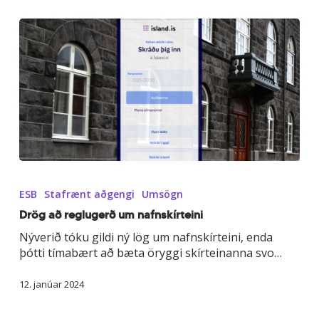
Drög
að
ESB
Stafrænt aðgengi
Umsögn
reglugerð
um
Drög að reglugerð um nafnskírteini
nafnskírteini
Nýverið tóku gildi ný lög um nafnskírteini, enda
þótti tímabært að bæta öryggi skírteinanna svo…
12. janúar 2024