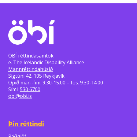
ÖBÍ réttindasamtök
e. The Icelandic Disability Alliance
Mannréttindahúsið
Sigtúni 42, 105 Reykjavík
Opið mán.-fim. 9:30-15:00 – fös. 9:30-14:00
Sími:
530 6700
obi@obi.is
Þín réttindi
Ráðgjöf