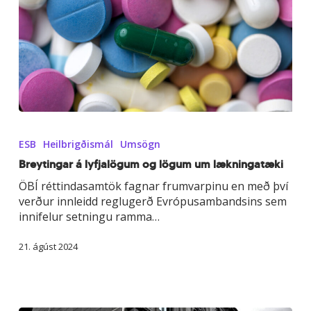
Breytingar
á
ESB
Heilbrigðismál
Umsögn
lyfjalögum
og
Breytingar á lyfjalögum og lögum um lækningatæki
lögum
ÖBÍ réttindasamtök fagnar frumvarpinu en með því
um
verður innleidd reglugerð Evrópusambandsins sem
lækningatæki
innifelur setningu ramma…
21. ágúst 2024