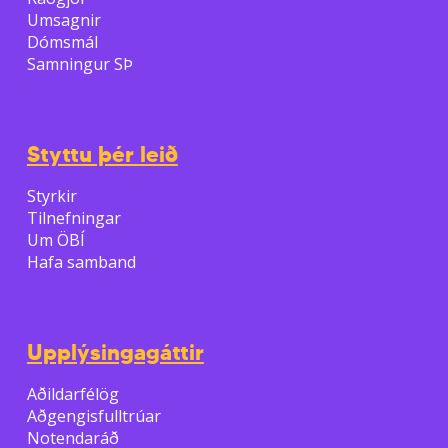
Umsagnir
Dómsmál
Samningur SÞ
Styttu þér leið
Styrkir
Tilnefningar
Um ÖBÍ
Hafa samband
Upplýsingagáttir
Aðildarfélög
Aðgengisfulltrúar
Notendaráð