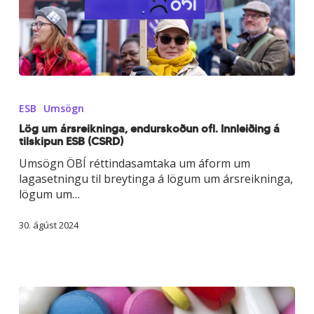
Lög
um
ESB
Umsögn
ársreikninga,
endurskoðun
Lög um ársreikninga, endurskoðun ofl. Innleiðing á
tilskipun ESB (CSRD)
ofl.
Innleiðing
Umsögn ÖBÍ réttindasamtaka um áform um
á
lagasetningu til breytinga á lögum um ársreikninga,
tilskipun
lögum um…
ESB
(CSRD)
30. ágúst 2024