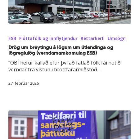
Drög
um
ESB
Flóttafólk og innflytjendur
Réttarkerfi
Umsögn
breytingu
á
Drög um breytingu á lögum um útlendinga og
lögreglulög (verndarsamkomulag ESB)
lögum
um
"ÖBÍ hefur kallað eftir því að fatlað fólk fái notið
útlendinga
verndar frá vistun í brottfararmiðstoð…
og
lögreglulög
27. febrúar 2026
(verndarsamkomulag
ESB)