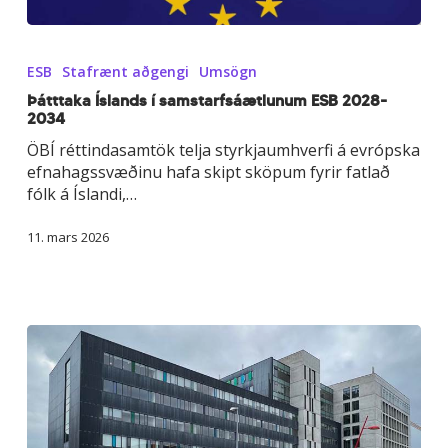
Þátttaka
Íslands
ESB
Stafrænt aðgengi
Umsögn
í
samstarfsáætlunum
Þátttaka Íslands í samstarfsáætlunum ESB 2028-
2034
ESB
2028-
ÖBÍ réttindasamtök telja styrkjaumhverfi á evrópska
2034
efnahagssvæðinu hafa skipt sköpum fyrir fatlað
fólk á Íslandi,…
11. mars 2026