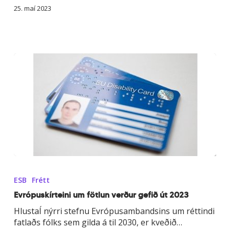
fundi
25. maí 2023
EDF
Evrópuskírteini
um
ESB
Frétt
fötlun
verður
Evrópuskírteini um fötlun verður gefið út 2023
gefið
HlustaÍ nýrri stefnu Evrópusambandsins um réttindi
út
fatlaðs fólks sem gilda á til 2030, er kveðið…
2023