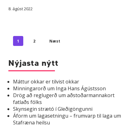
8. ágúst 2022
1
2
Næst
Nýjasta nýtt
Máttur okkar er tilvist okkar
Minningarorð um Inga Hans Ágústsson
Drög að reglugerð um aðstoðarmannakort
fatlaðs fólks
Skynsegin strætó í Gleðigöngunni
Áform um lagasetningu – frumvarp til laga um
Stafræna heilsu