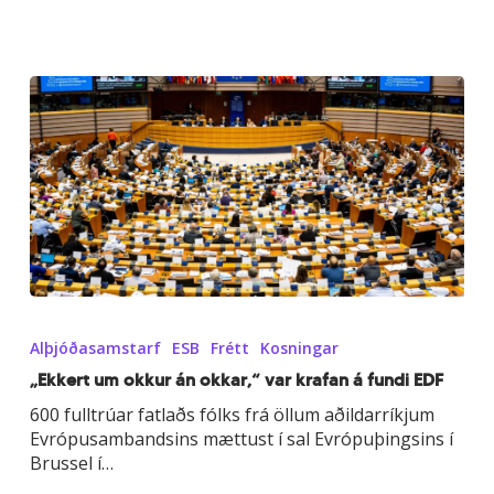
„Ekkert
um
Alþjóðasamstarf
ESB
Frétt
Kosningar
okkur
án
„Ekkert um okkur án okkar,“ var krafan á fundi EDF
okkar,“
600 fulltrúar fatlaðs fólks frá öllum aðildarríkjum
var
Evrópusambandsins mættust í sal Evrópuþingsins í
krafan
Brussel í…
á