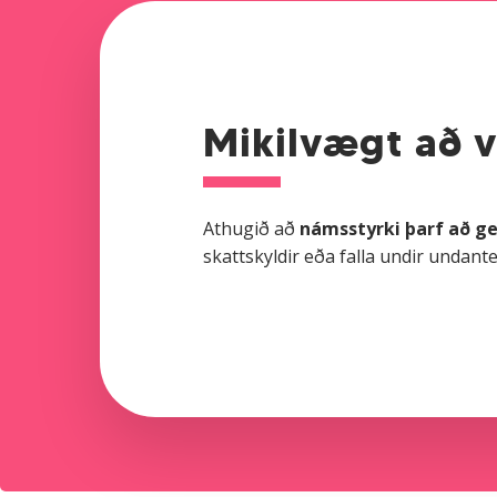
Mikilvægt að v
Athugið að
námsstyrki þarf að ge
skattskyldir eða falla undir undant