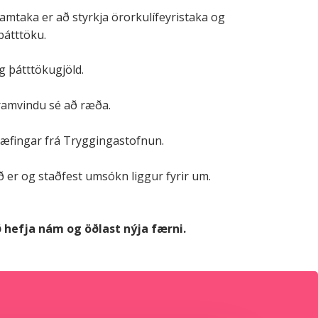
amtaka er að styrkja örorkulífeyristaka og
þátttöku.
g þátttökugjöld.
framvindu sé að ræða.
æfingar frá Tryggingastofnun.
 er og staðfest umsókn liggur fyrir um.
ð hefja nám og öðlast nýja færni.