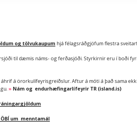
gjöldum og tölvukaupum
hjá félagsráðgjöfum flestra sveitar
óði til dæmis náms- og ferðasjóði. Styrkirnir eru í boði fyrir
áhrif á örorkulífeyrisgreiðslur. Aftur á móti á það sama ekk
ngu.
»
Nám og endurhæfingarlífeyrir TR (island.is)
skráningargjöldum
ur ÖBÍ um menntamál