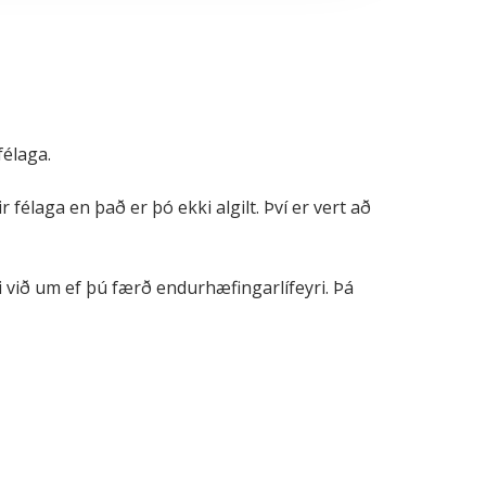
félaga.
 félaga en það er þó ekki algilt. Því er vert að
i við um ef þú færð endurhæfingarlífeyri. Þá