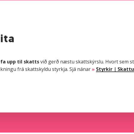
ita
fa upp til skatts
við gerð næstu skattskýrslu. Hvort sem sty
ekningu frá skattskyldu styrkja. Sjá nánar
»
Styrkir | Skattu