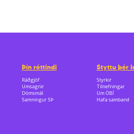
Þín réttindi
Styttu þér l
Ráðgjöf
Styrkir
Umsagnir
Tilnefningar
Dómsmál
Um ÖBÍ
Samningur SÞ
Hafa samband