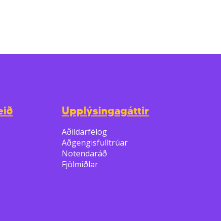
eið
Upplýsingagáttir
Aðildarfélög
Aðgengisfulltrúar
Notendaráð
Fjölmiðlar