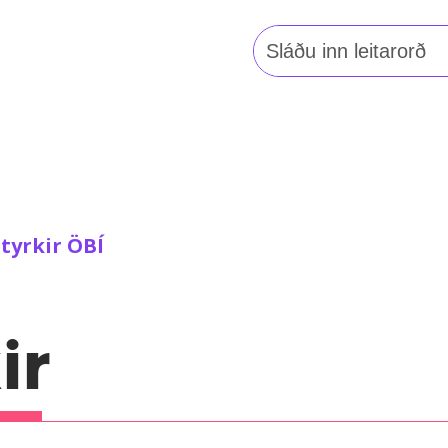
Leita
að:
tyrkir ÖBÍ
ir