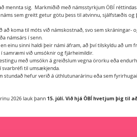
til að mennta sig. Markmiðið með námsstyrkjum ÖBÍ réttindas
 náms sem greitt getur götu þess til atvinnu, sjálfstæðis og 
 að koma til móts við námskostnað, svo sem skráningar- o
eða námsárs í senn.
n einu sinni haldi þeir námi áfram, að því tilskyldu að um 
í samræmi við umsóknir og fjárheimildir.
festingu með umsókn á greiðslum vegna örorku eða endurh
 svarbréfi til umsækjenda.
m stundað hefur verið á úthlutunarárinu eða sem fyrirhugað
árinu 2026 lauk þann
15. júlí.
Við hjá ÖBÍ hvetjum þig til a