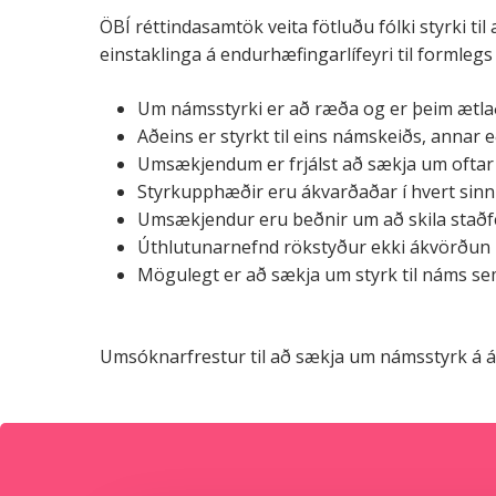
ÖBÍ réttindasamtök veita fötluðu fólki styrki 
einstaklinga á endurhæfingarlífeyri til formlegs
Um námsstyrki er að ræða og er þeim ætlað
Aðeins er styrkt til eins námskeiðs, annar 
Umsækjendum er frjálst að sækja um oftar e
Styrkupphæðir eru ákvarðaðar í hvert sinn 
Umsækjendur eru beðnir um að skila stað
Úthlutunarnefnd rökstyður ekki ákvörðun í
Mögulegt er að sækja um styrk til náms se
Umsóknarfrestur til að sækja um námsstyrk á 