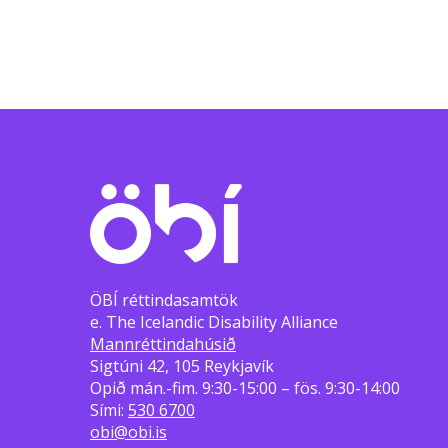
ÖBÍ réttindasamtök
e. The Icelandic Disability Alliance
Mannréttindahúsið
Sigtúni 42, 105 Reykjavík
Opið mán.-fim. 9:30-15:00 – fös. 9:30-14:00
Sími:
530 6700
obi@obi.is