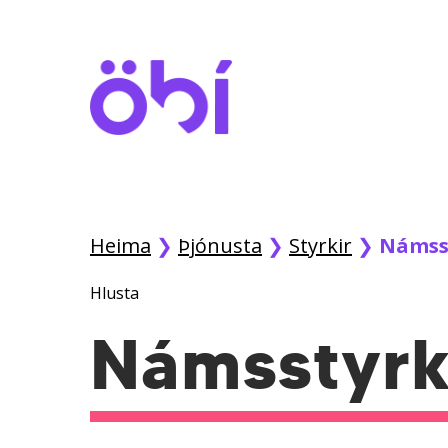
Skip
to
main
content
Heima
❯
Þjónusta
❯
Styrkir
❯
Námss
Hlusta
Námsstyrk