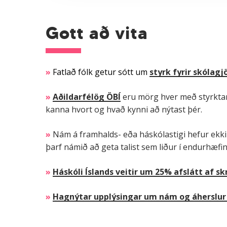
Gott að vita
»
Fatlað fólk getur sótt um
styrk fyrir skóla
»
Aðildarfélög ÖBÍ
eru mörg hver með styrktarsj
kanna hvort og hvað kynni að nýtast þér.
»
Nám á framhalds- eða háskólastigi hefur ekki 
þarf námið að geta talist sem liður í endurhæfi
»
Háskóli Íslands veitir um 25% afslátt af 
»
Hagnýtar
upplýsingar um nám og áhersl