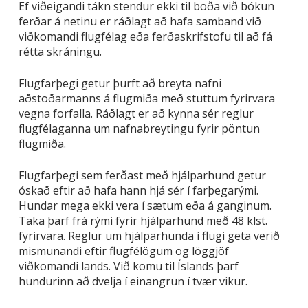
Ef viðeigandi tákn stendur ekki til boða við bókun
ferðar á netinu er ráðlagt að hafa samband við
viðkomandi flugfélag eða ferðaskrifstofu til að fá
rétta skráningu.
Flugfarþegi getur þurft að breyta nafni
aðstoðarmanns á flugmiða með stuttum fyrirvara
vegna forfalla. Ráðlagt er að kynna sér reglur
flugfélaganna um nafnabreytingu fyrir pöntun
flugmiða.
Flugfarþegi sem ferðast með hjálparhund getur
óskað eftir að hafa hann hjá sér í farþegarými.
Hundar mega ekki vera í sætum eða á ganginum.
Taka þarf frá rými fyrir hjálparhund með 48 klst.
fyrirvara. Reglur um hjálparhunda í flugi geta verið
mismunandi eftir flugfélögum og löggjöf
viðkomandi lands. Við komu til Íslands þarf
hundurinn að dvelja í einangrun í tvær vikur.