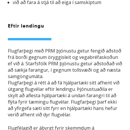
við að fara á stjá til að eiga í samskiptum
Eftir lendingu
Flugfarþegi með PRM þjónustu getur fengið aðstoð
frá borði gegnum öryggisleit og vegabréfaskoðun
ef við á. Starfsfólk PRM þjónustu getur aðstoðað við
að sækja farangur, í gegnum tollsvæði og að næsta
samgöngumáta.
Flugfarþegi á rétt á að fá hjálpartæki sitt afhent við
útgang flugvélar eftir lendingu. Þjónustuaðila er
skylt að aflesta hjálpartæki á undan farangri til að
flýta fyrir tæmingu flugvélar. Flugfarþegi þarf ekki
að yfirgefa sæti sitt fyrr en hjálpartæki hans hefur
verið afhent við dyr flugvélar.
Flugfélagið er ábyrgt fyrir skemmdum á