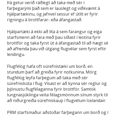
Þá getur verið ráðlegt að taka með sér í
farþegarými það sem er lauslegt og viðkvæmt á
hjálpartækinu, og jafnvel sessur ef útlit er fyrir
rigningu á brottfarar- eða áfangastað.
Hjálpartæki á ekki að líta á sem farangur og eiga
starfsmenn að fara með þau síðast í lestina fyrir
brottför og taka fyrst út á áfangastað til að hægt sé
að afhenda þau við útgang flugvélar sem fyrst eftir
lendingu.
Flugfélög hafa oft súrefnistæki um borð, en
stundum þarf að greiða fyrir notkunina. Mörg
flugfélög leyfa farþegum að taka með sér
súrefniskúta í flug. Vísast er að kynna sér reglur og
þjónustu flugfélaganna fyrir brottför. Samtök
lungnasjúklinga veita félagsmönnum sínum styrk til
að niðurgreiða súrefniskaup í flugvélum Icelandair.
PRM starfsmaður aðstoðar farþegann um borð og í