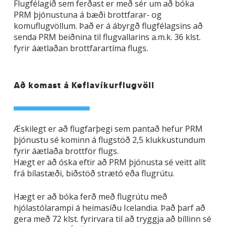
Flugfélagið sem ferðast er með sér um að bóka
PRM þjónustuna á bæði brottfarar- og
komuflugvöllum. Það er á ábyrgð flugfélagsins að
senda PRM beiðnina til flugvallarins a.m.k. 36 klst.
fyrir áætlaðan brottfarartíma flugs.
Að komast á Keflavíkurflugvöll
Æskilegt er að flugfarþegi sem pantað hefur PRM
þjónustu sé kominn á flugstöð 2,5 klukkustundum
fyrir áætlaða brottför flugs.
Hægt er að óska eftir að PRM þjónusta sé veitt allt
frá bílastæði, biðstöð strætó eða flugrútu.
Hægt er að bóka ferð með flugrútu með
hjólastólarampi á heimasíðu Icelandia. Það þarf að
gera með 72 klst. fyrirvara til að tryggja að bíllinn sé