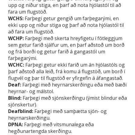
upp og niður stiga, en þarf að nota hjólastól til að
fara um flugstöð.
WCHS:
Farþegi getur gengið um farþegarými, en
ekki upp og niður stiga og þarf að nota hjólastól til
að fara um flugstöð.
WCHP:
Farþegi með skerta hreyfigetu í fótleggjum
sem getur farið sjálfur um, en þarf aðstoð um borð
og frá borði og getur farið á gangastól um
farþegarými.
WCHC:
Farþegi getur ekki farið um án hjólastóls og
þarf aðstoð alla leið, frá komu á flugstöð, um borð í
flugvél og þar til flugstöð er yfirgefin á áfangastað.
Deaf:
Farþegi með heyrnarskerðingu eða með bæði
heyrnar- og málstol.
Blind:
Farþegi með sjónskerðingu (ýmist blindur eða
sjónskertur).
Deafblind:
Farþegi með samþætta sjón- og
heyrnarskerðingu.
DPNA:
Farþegi með vitsmunalega eða
hegðunartengda skerðingu.