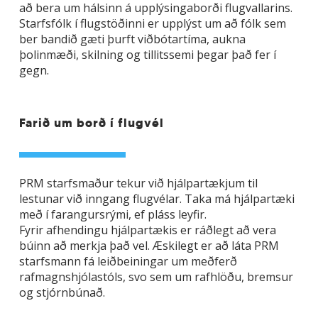
að bera um hálsinn á upplýsingaborði flugvallarins.
Starfsfólk í flugstöðinni er upplýst um að fólk sem
ber bandið gæti þurft viðbótartíma, aukna
þolinmæði, skilning og tillitssemi þegar það fer í
gegn.
Farið um borð í flugvél
PRM starfsmaður tekur við hjálpartækjum til
lestunar við inngang flugvélar. Taka má hjálpartæki
með í farangursrými, ef pláss leyfir.
Fyrir afhendingu hjálpartækis er ráðlegt að vera
búinn að merkja það vel. Æskilegt er að láta PRM
starfsmann fá leiðbeiningar um meðferð
rafmagnshjólastóls, svo sem um rafhlöðu, bremsur
og stjórnbúnað.