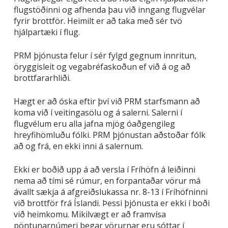
flugstöðinni og afhenda þau við inngang flugvélar
fyrir brottför. Heimilt er að taka með sér tvö
hjálpartæki í flug.
PRM þjónusta felur í sér fylgd gegnum innritun,
öryggisleit og vegabréfaskoðun ef við á og að
brottfararhliði.
Hægt er að óska eftir því við PRM starfsmann að
koma við í veitingasölu og á salerni. Salerni í
flugvélum eru alla jafna mjög óaðgengileg
hreyfihömluðu fólki. PRM þjónustan aðstoðar fólk
að og frá, en ekki inni á salernum.
Ekki er boðið upp á að versla í Fríhöfn á leiðinni
nema að tími sé rúmur, en forpantaðar vörur má
ávallt sækja á afgreiðslukassa nr. 8-13 í Fríhöfninni
við brottför frá Íslandi. Þessi þjónusta er ekki í boði
við heimkomu. Mikilvægt er að framvísa
pöntunarnúmeri þegar vörurnar eru sóttar í