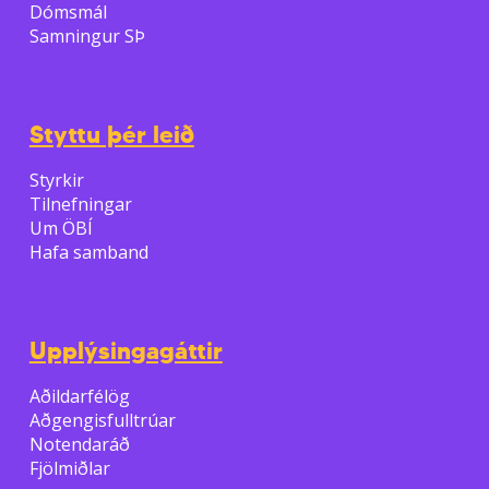
Dómsmál
Samningur SÞ
Styttu þér leið
Styrkir
Tilnefningar
Um ÖBÍ
Hafa samband
Upplýsingagáttir
Aðildarfélög
Aðgengisfulltrúar
Notendaráð
Fjölmiðlar