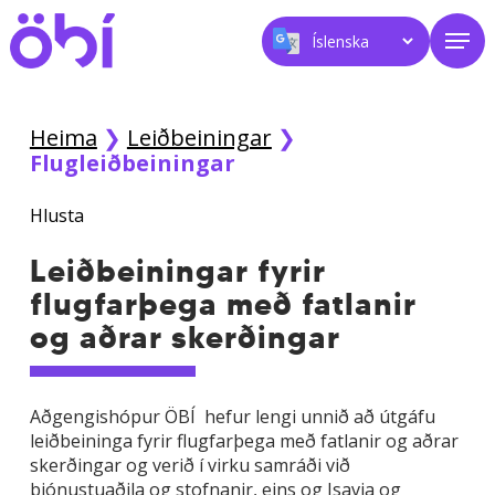
Skip
Men
to
main
content
Heima
❯
Leiðbeiningar
❯
Flugleiðbeiningar
Hlusta
Leiðbeiningar fyrir
flugfarþega með fatlanir
og aðrar skerðingar
Aðgengishópur ÖBÍ hefur lengi unnið að útgáfu
leiðbeininga fyrir flugfarþega með fatlanir og aðrar
skerðingar og verið í virku samráði við
þjónustuaðila og stofnanir, eins og Isavia og