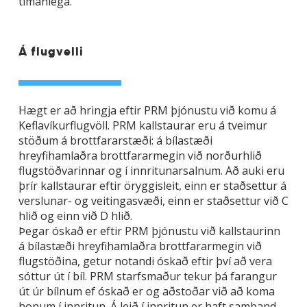
tímanlega.
Á flugvelli
Hægt er að hringja eftir PRM þjónustu við komu á
Keflavíkurflugvöll. PRM kallstaurar eru á tveimur
stöðum á brottfararstæði: á bílastæði
hreyfihamlaðra brottfararmegin við norðurhlið
flugstöðvarinnar og í innritunarsalnum. Að auki eru
þrír kallstaurar eftir öryggisleit, einn er staðsettur á
verslunar- og veitingasvæði, einn er staðsettur við C
hlið og einn við D hlið.
Þegar óskað er eftir PRM þjónustu við kallstaurinn
á bílastæði hreyfihamlaðra brottfararmegin við
flugstöðina, getur notandi óskað eftir því að vera
sóttur út í bíl. PRM starfsmaður tekur þá farangur
út úr bílnum ef óskað er og aðstoðar við að koma
honum í innritun. Á leið í innritun er haft samband