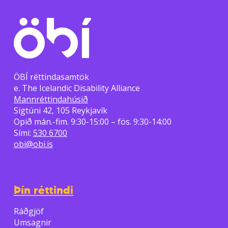
ÖBÍ réttindasamtök
e. The Icelandic Disability Alliance
Mannréttindahúsið
Sigtúni 42, 105 Reykjavík
Opið mán.-fim. 9:30-15:00 – fös. 9:30-14:00
Sími:
530 6700
obi@obi.is
Þín réttindi
Ráðgjöf
Umsagnir