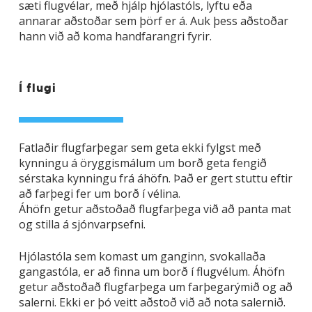
sæti flugvélar, með hjálp hjólastóls, lyftu eða
annarar aðstoðar sem þörf er á. Auk þess aðstoðar
hann við að koma handfarangri fyrir.
Í flugi
Fatlaðir flugfarþegar sem geta ekki fylgst með
kynningu á öryggismálum um borð geta fengið
sérstaka kynningu frá áhöfn. Það er gert stuttu eftir
að farþegi fer um borð í vélina.
Áhöfn getur aðstoðað flugfarþega við að panta mat
og stilla á sjónvarpsefni.
Hjólastóla sem komast um ganginn, svokallaða
gangastóla, er að finna um borð í flugvélum. Áhöfn
getur aðstoðað flugfarþega um farþegarýmið og að
salerni. Ekki er þó veitt aðstoð við að nota salernið.