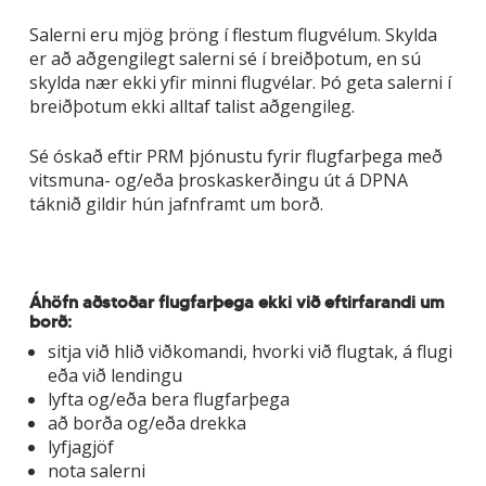
Salerni eru mjög þröng í flestum flugvélum. Skylda
er að aðgengilegt salerni sé í breiðþotum, en sú
skylda nær ekki yfir minni flugvélar. Þó geta salerni í
breiðþotum ekki alltaf talist aðgengileg.
Sé óskað eftir PRM þjónustu fyrir flugfarþega með
vitsmuna- og/eða þroskaskerðingu út á DPNA
táknið gildir hún jafnframt um borð.
Áhöfn aðstoðar flugfarþega ekki við eftirfarandi um
borð:
sitja við hlið viðkomandi, hvorki við flugtak, á flugi
eða við lendingu
lyfta og/eða bera flugfarþega
að borða og/eða drekka
lyfjagjöf
nota salerni