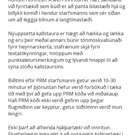
við fyrirtækið sem búið er að panta bílastæði hjá og
bíllykli komið í hendur starfsmanns sem sér síðan
um að leggja bílnum á langtímastæði.
Nýuppsetta kallstaura er hægt að hækka og lækka
og eru þeir meðal annars búnir tónmöskvabúnaði
fyrir heyrnarskerta, stafrænum skjá fyrir
textatilkynningar, hnöppum með
punktaletursmerkingum og lýsandi hnappi til að
sýna stöðu kallstaursins.
Biðtími eftir PRM starfsmanni getur verið 10-30
mínútur ef þjónustan hefur verið forbókuð í tæka
tíð með því að gefa upp PRM kóða við miðakaup.
Hafi PRM kóði ekki verið gefinn upp þegar
flugmiðinn var keyptur, getur biðtíminn verið mun
lengri.
Ekki þarf að afhenda hjálpartæki við innritun.
Flugfarþegar eiga rétt á að nota eigin hjálpartæki í