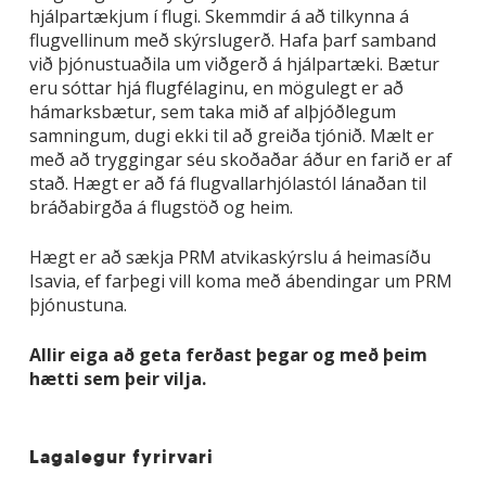
hjálpartækjum í flugi. Skemmdir á að tilkynna á
flugvellinum með skýrslugerð. Hafa þarf samband
við þjónustuaðila um viðgerð á hjálpartæki. Bætur
eru sóttar hjá flugfélaginu, en mögulegt er að
hámarksbætur, sem taka mið af alþjóðlegum
samningum, dugi ekki til að greiða tjónið. Mælt er
með að tryggingar séu skoðaðar áður en farið er af
stað. Hægt er að fá flugvallarhjólastól lánaðan til
bráðabirgða á flugstöð og heim.
Hægt er að sækja PRM atvikaskýrslu á heimasíðu
Isavia, ef farþegi vill koma með ábendingar um PRM
þjónustuna.
Allir eiga að geta ferðast þegar og með þeim
hætti sem þeir vilja.
Lagalegur fyrirvari