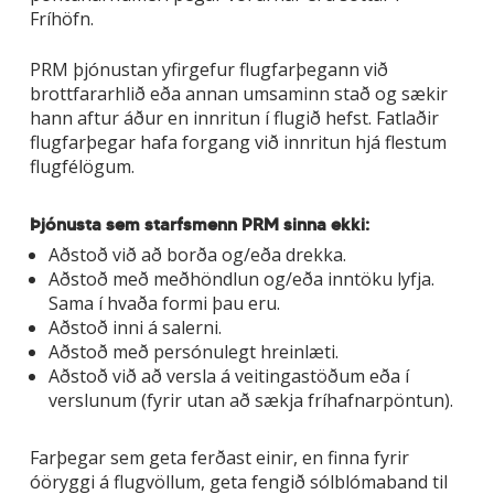
Fríhöfn.
PRM þjónustan yfirgefur flugfarþegann við
brottfararhlið eða annan umsaminn stað og sækir
hann aftur áður en innritun í flugið hefst. Fatlaðir
flugfarþegar hafa forgang við innritun hjá flestum
flugfélögum.
Þjónusta sem starfsmenn PRM sinna ekki:
Aðstoð við að borða og/eða drekka.
Aðstoð með meðhöndlun og/eða inntöku lyfja.
Sama í hvaða formi þau eru.
Aðstoð inni á salerni.
Aðstoð með persónulegt hreinlæti.
Aðstoð við að versla á veitingastöðum eða í
verslunum (fyrir utan að sækja fríhafnarpöntun).
Farþegar sem geta ferðast einir, en finna fyrir
óöryggi á flugvöllum, geta fengið sólblómaband til