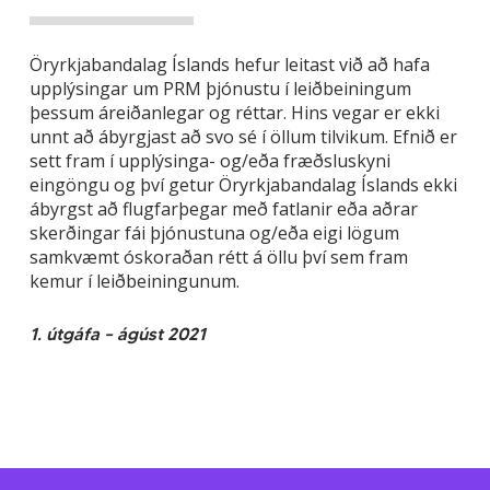
Öryrkjabandalag Íslands hefur leitast við að hafa
upplýsingar um PRM þjónustu í leiðbeiningum
þessum áreiðanlegar og réttar. Hins vegar er ekki
unnt að ábyrgjast að svo sé í öllum tilvikum. Efnið er
sett fram í upplýsinga- og/eða fræðsluskyni
eingöngu og því getur Öryrkjabandalag Íslands ekki
ábyrgst að flugfarþegar með fatlanir eða aðrar
skerðingar fái þjónustuna og/eða eigi lögum
samkvæmt óskoraðan rétt á öllu því sem fram
kemur í leiðbeiningunum.
1. útgáfa – ágúst 2021