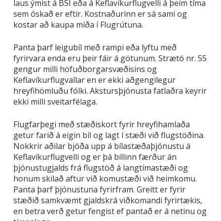
laus ýmist á BSÍ eða á Keflavíkurflugvelli á þeim tíma
sem óskað er eftir. Kostnaðurinn er sá sami og
kostar að kaupa miða í Flugrútuna.
Panta þarf leigubíl með rampi eða lyftu með
fyrirvara enda eru þeir fáir á götunum. Strætó nr. 55
gengur milli höfuðborgarsvæðisins og
Keflavíkurflugvallar en er ekki aðgengilegur
hreyfihömluðu fólki. Akstursþjónusta fatlaðra keyrir
ekki milli sveitarfélaga.
Flugfarþegi með stæðiskort fyrir hreyfihamlaða
getur farið á eigin bíl og lagt í stæði við flugstöðina.
Nokkrir aðilar bjóða upp á bílastæðaþjónustu á
Keflavíkurflugvelli og er þá bíllinn færður án
þjónustugjalds frá flugstöð á langtímastæði og
honum skilað aftur við komustæði við heimkomu.
Panta þarf þjónustuna fyrirfram. Greitt er fyrir
stæðið samkvæmt gjaldskrá viðkomandi fyrirtækis,
en betra verð getur fengist ef pantað er á netinu og