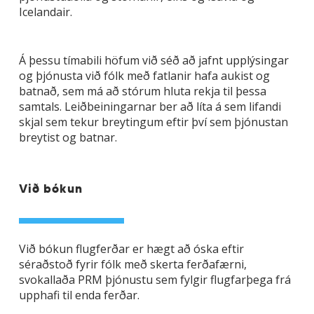
Icelandair.
Á þessu tímabili höfum við séð að jafnt upplýsingar
og þjónusta við fólk með fatlanir hafa aukist og
batnað, sem má að stórum hluta rekja til þessa
samtals. Leiðbeiningarnar ber að líta á sem lifandi
skjal sem tekur breytingum eftir því sem þjónustan
breytist og batnar.
Við bókun
Við bókun flugferðar er hægt að óska eftir
séraðstoð fyrir fólk með skerta ferðafærni,
svokallaða PRM þjónustu sem fylgir flugfarþega frá
upphafi til enda ferðar.