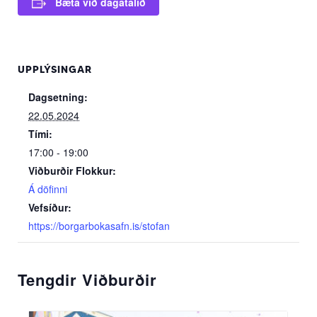
Bæta við dagatalið
UPPLÝSINGAR
Dagsetning:
22.05.2024
Tími:
17:00 - 19:00
Viðburðir Flokkur:
Á döfinni
Vefsíður:
https://borgarbokasafn.is/stofan
Tengdir Viðburðir