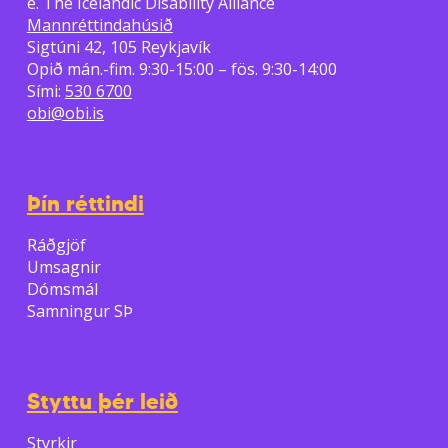
e. The Icelandic Disability Alliance
Mannréttindahúsið
Sigtúni 42, 105 Reykjavík
Opið mán.-fim. 9:30-15:00 – fös. 9:30-14:00
Sími:
530 6700
obi@obi.is
Þín réttindi
Ráðgjöf
Umsagnir
Dómsmál
Samningur SÞ
Styttu þér leið
Styrkir