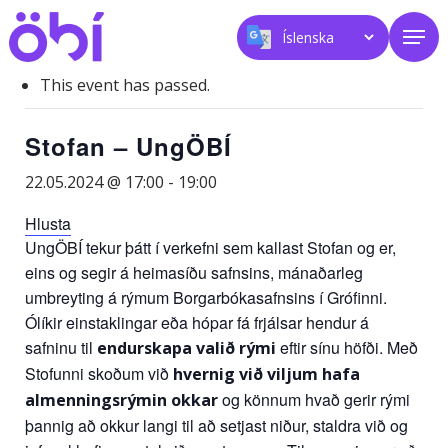
Skip
Men
to
main
content
This event has passed.
Stofan – UngÖBÍ
22.05.2024 @ 17:00
-
19:00
Hlusta
UngÖBÍ tekur þátt í verkefni sem kallast Stofan og er,
eins og segir á heimasíðu safnsins, mánaðarleg
umbreyting á rýmum Borgarbókasafnsins í Grófinni.
Ólíkir einstaklingar eða hópar fá frjálsar hendur á
safninu til
eftir sínu höfði. Með
endurskapa valið rými
Stofunni skoðum við
hvernig við viljum hafa
og könnum hvað gerir rými
almenningsrýmin okkar
þannig að okkur langi til að setjast niður, staldra við og