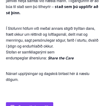
jafnvel hefja samtal við næsta mann. Tilgangurinn er að
búa til stað sem þú tilheyrir –
stað sem þú upplifir að
sé þinn.
Í Stofunni höfum við meðal annars stigið trylltan dans,
frætt okkur um réttindi og loftlagsmál, deilt mat og
menningu, sagt persónulegar sögur, farið í sturtu, dvalið
í þögn og endurhlaðið okkur.
Stofan er samfélagsrými sem
endurspeglar áhersluna:
Share the Care
Nánari upplýsingar og dagskrá birtast hér á næstu
dögum.