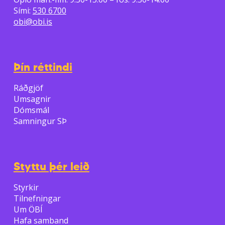
Sími:
530 6700
obi@obi.is
Þín réttindi
Ráðgjöf
Umsagnir
Dómsmál
Samningur SÞ
Styttu þér leið
Styrkir
Tilnefningar
Um ÖBÍ
Hafa samband