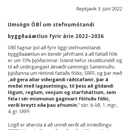
Reykjavík 3. júní 2022
Umsögn ÖBÍ um stefnumótandi
byggðaáætlun fyrir árin 2022–2036
ÖBÍ fagnar því að fyrir liggi stefnumótandi
byggðaáætlun en bendir jafnframt á að fatlað fólk
er um 15% þjóðarinnar. Ísland hefur skuldbundið sig
til að undirgangast ákvæði samnings Sameinuðu
þjóðanna um réttindi fatlaðs fólks, SRFF, og þar með
„
að gera allar viðeigandi ráðstafanir, þar á
meðal með lagasetningu, til þess að gildandi
lögum, reglum, venjum og starfsháttum, sem
fela í sér mismunun gagnvart fötluðu fólki,
verði breytt eða þau afnumin
,“ sbr. b-lið, 1. mgr.,
4. gr. SRFF.
Lögð er áhersla á að unnið verði að innleiðingu