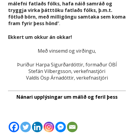
málefni fatlaðs fólks, hafa náið samráð og
tryggja virka þátttöku fatlaðs fólks, þ.m.t.
fötluð börn, með milligöngu samtaka sem koma
fram fyrir þess hönd
“.
Ekkert um okkur án okkar!
Með vinsemd og virðingu,
Þuríður Harpa Sigurðardóttir, formaður ÖBÍ
Stefán Vilbergsson, verkefnastjóri
Valdís Ösp Árnadóttir, verkefnastjóri
Nánari upplýsingar um málið og feril þess