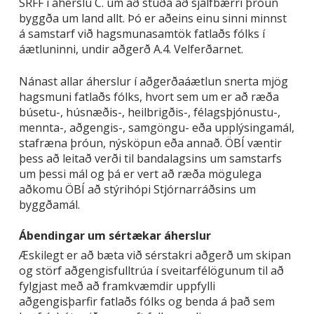
SRFF í áherslu C. um að stuða að sjálfbærri þróun
byggða um land allt. Þó er aðeins einu sinni minnst
á samstarf við hagsmunasamtök fatlaðs fólks í
áætluninni, undir aðgerð A.4. Velferðarnet.
Nánast allar áherslur í aðgerðaáætlun snerta mjög
hagsmuni fatlaðs fólks, hvort sem um er að ræða
búsetu-, húsnæðis-, heilbrigðis-, félagsþjónustu-,
mennta-, aðgengis-, samgöngu- eða upplýsingamál,
stafræna þróun, nýsköpun eða annað. ÖBÍ væntir
þess að leitað verði til bandalagsins um samstarfs
um þessi mál og þá er vert að ræða mögulega
aðkomu ÖBÍ að stýrihópi Stjórnarráðsins um
byggðamál.
Ábendingar um sértækar áherslur
Æskilegt er að bæta við sérstakri aðgerð um skipan
og störf aðgengisfulltrúa í sveitarfélögunum til að
fylgjast með að framkvæmdir uppfylli
aðgengisþarfir fatlaðs fólks og benda á það sem