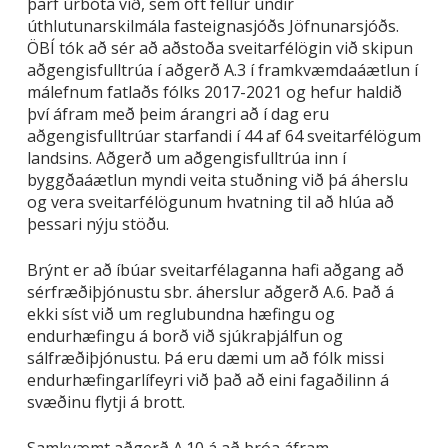
þarf úrbóta við, sem oft fellur undir
úthlutunarskilmála fasteignasjóðs Jöfnunarsjóðs.
ÖBÍ tók að sér að aðstoða sveitarfélögin við skipun
aðgengisfulltrúa í aðgerð A.3 í framkvæmdaáætlun í
málefnum fatlaðs fólks 2017-2021 og hefur haldið
því áfram með þeim árangri að í dag eru
aðgengisfulltrúar starfandi í 44 af 64 sveitarfélögum
landsins. Aðgerð um aðgengisfulltrúa inn í
byggðaáætlun myndi veita stuðning við þá áherslu
og vera sveitarfélögunum hvatning til að hlúa að
þessari nýju stöðu.
Brýnt er að íbúar sveitarfélaganna hafi aðgang að
sérfræðiþjónustu sbr. áherslur aðgerð A.6. Það á
ekki síst við um reglubundna hæfingu og
endurhæfingu á borð við sjúkraþjálfun og
sálfræðiþjónustu. Þá eru dæmi um að fólk missi
endurhæfingarlífeyri við það að eini fagaðilinn á
svæðinu flytji á brott.
Samkvæmt aðgerð A.10 á að þróa áfram