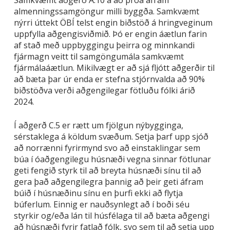
almenningssamgöngur milli byggða. Samkvæmt
nýrri úttekt ÖBÍ telst engin biðstöð á hringveginum
uppfylla aðgengisviðmið. Þó er engin áætlun farin
af stað með uppbyggingu þeirra og minnkandi
fjármagn veitt til samgöngumála samkvæmt
fjármálaáætlun. Mikilvægt er að sjá fljótt aðgerðir til
að bæta þar úr enda er stefna stjórnvalda að 90%
biðstöðva verði aðgengilegar fötluðu fólki árið
2024.
Í aðgerð C.5 er rætt um fjölgun nýbygginga,
sérstaklega á köldum svæðum. Setja þarf upp sjóð
að norrænni fyrirmynd svo að einstaklingar sem
búa í óaðgengilegu húsnæði vegna sinnar fötlunar
geti fengið styrk til að breyta húsnæði sínu til að
gera það aðgengilegra þannig að þeir geti áfram
búið í húsnæðinu sínu en þurfi ekki að flytja
búferlum. Einnig er nauðsynlegt að í boði séu
styrkir og/eða lán til húsfélaga til að bæta aðgengi
að húsnæði fyrir fatlað fólk, svo sem til að setja upp