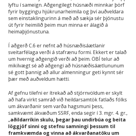
lyftu í sameign. Aðgengilegt húsnæði minnkar þörf
fyrir byggingu hjúkrunarheimila og því auðveldara
sem einstaklingurinn á með að sækja sér þjónustu
út fyrir heimilið þeim mun minna er álagið á
heimaþjónustuna.
Í aðgerð C.6 er nefnt að húsnæðisáætlanir
sveitarfélaga verði á stafrænu formi. Ekkert er talað
um hvernig aðgengið verði að þeim. ÖBÍ telur að
mikilvægt sé að aðgengi að húsnæðisáætlununum
sé gott þannig að allur almenningur geti kynnt sér
þær með auðveldum hætti.
Af gefnu tilefni er ítrekað að stjórnvöldum er skylt
að hafa virkt samráð við heildarsamtök fatlaðs fólks
um ákvarðanir sem varða hagsmuni þess,
samkvæmt ákvæðum SSRF, enda segir í 3. mgr. 4. gr.,
„
aðildarríkin skulu, þegar þau undirbúa og beita
löggjöf sinni og stefnu samningi þessum til
framkvæmda og vinna að ákvarðanatöku um