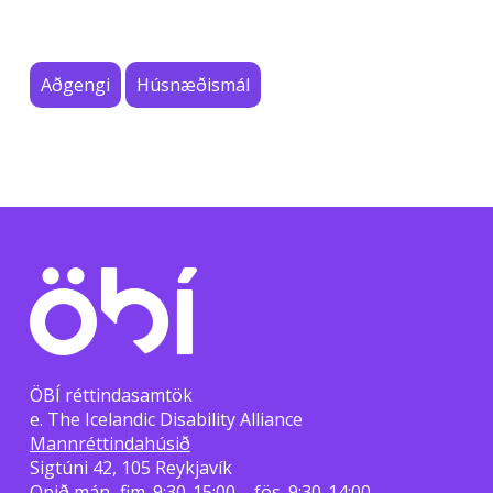
Aðgengi
Húsnæðismál
ÖBÍ réttindasamtök
e. The Icelandic Disability Alliance
Mannréttindahúsið
Sigtúni 42, 105 Reykjavík
Opið mán.-fim. 9:30-15:00 – fös. 9:30-14:00