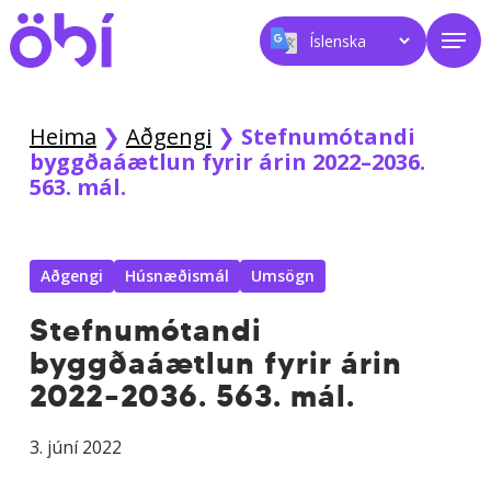
Skip
Men
to
main
content
Heima
❯
Aðgengi
❯
Stefnumótandi
byggðaáætlun fyrir árin 2022–2036.
563. mál.
Aðgengi
Húsnæðismál
Umsögn
Stefnumótandi
byggðaáætlun fyrir árin
2022–2036. 563. mál.
3. júní 2022