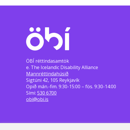
ÖBÍ réttindasamtök
e. The Icelandic Disability Alliance
Mannréttindahúsið
Sigtúni 42, 105 Reykjavík
Opið mán.-fim. 9:30-15:00 – fös. 9:30-14:00
Sími:
530 6700
obi@obi.is