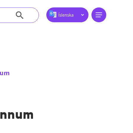
Leitarhnappur
Menu
num
önnum