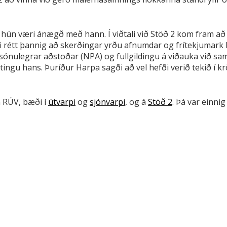
 hún væri ánægð með hann. Í viðtali við Stöð 2 kom fram að 
i rétt þannig að skerðingar yrðu afnumdar og frítekjumark 
sónulegrar aðstoðar (NPA) og fullgildingu á viðauka við 
estingu hans. Þuríður Harpa sagði að vel hefði verið tekið í 
m RÚV, bæði í
útvarpi
og
sjónvarpi
, og á
Stöð 2
. Þá var einni