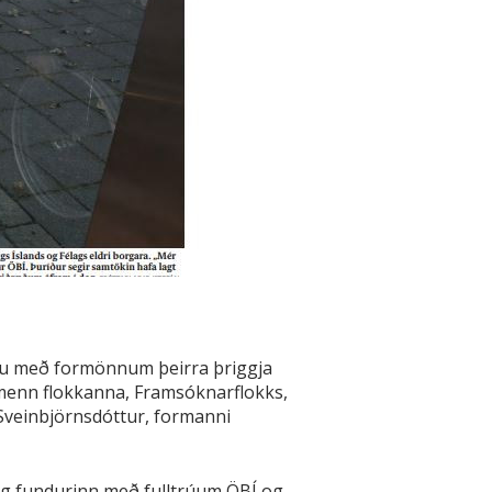
inu með formönnum þeirra þriggja
rmenn flokkanna, Framsóknarflokks,
 Sveinbjörnsdóttur, formanni
og fundurinn með fulltrúum ÖBÍ og