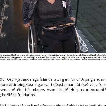
ður Öryrkjabandalags Íslands, átt í gær fund í Alþingishús
tjórn eftir þingkosningarnar í síðasta mánuði. Það voru fo
, sem boðuðu til fundarins. Ásamt Þuríði Hörpu var Þórunni
boðið til fundarins.
 að vinna við gerð málefnasamnings flokkanna standi yfir 