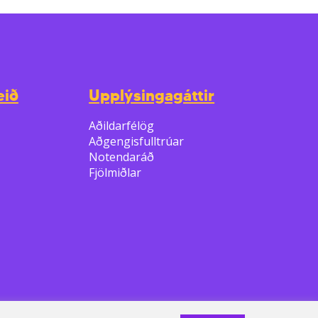
eið
Upplýsingagáttir
Aðildarfélög
Aðgengisfulltrúar
Notendaráð
Fjölmiðlar