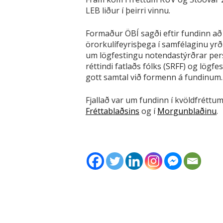
LEB liður í þeirri vinnu.
Formaður ÖBÍ sagði eftir fundinn að
örorkulífeyrisþega í samfélaginu yrð
um lögfestingu notendastýrðrar per
réttindi fatlaðs fólks (SRFF) og lögf
gott samtal við formenn á fundinum.
Fjallað var um fundinn í kvöldfréttu
Fréttablaðsins
og í
Morgunblaðinu
.