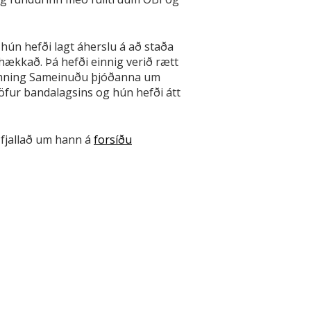
hún hefði lagt áherslu á að staða
hækkað. Þá hefði einnig verið rætt
samning Sameinuðu þjóðanna um
kröfur bandalagsins og hún hefði átt
g fjallað um hann á
forsíðu