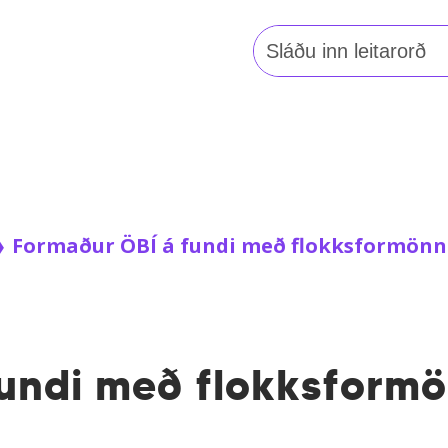
Leita
að:
❯
Formaður ÖBÍ á fundi með flokksformön
fundi með flokksform