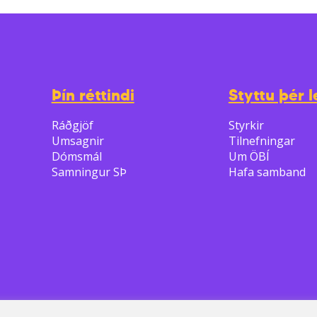
Þín réttindi
Styttu þér l
Ráðgjöf
Styrkir
Umsagnir
Tilnefningar
Dómsmál
Um ÖBÍ
Samningur SÞ
Hafa samband