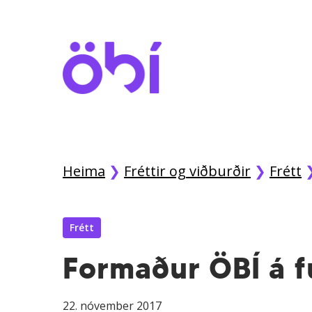
Skip
to
main
content
Heima
❯
Fréttir og viðburðir
❯
Frétt
Frétt
Formaður ÖBÍ á 
22. nóvember 2017