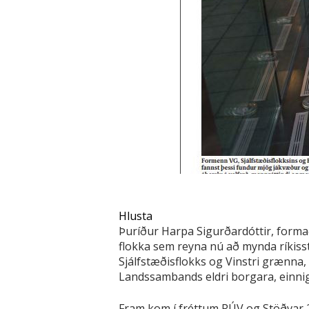
Hlusta
Þuríður Harpa Sigurðardóttir, forma
flokka sem reyna nú að mynda ríkiss
Sjálfstæðisflokks og Vinstri grænna
Landssambands eldri borgara, einnig 
Fram kom í fréttum RÚV og Stöðvar 2