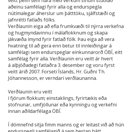
veitt þeim sem hafa með verkum sínum stuðlað
aðeinu samfélagi fyrir alla og endurspegla
nútímalegar áherslur um þátttöku, sjálfstæði og
jafnrétti fatlaðs fólks.
Verðlaunin eiga að efla frumkvæði til nýrra verkefna
og hugmyndavinnu í málaflokknum og skapa
jákvæða ímynd fyrir fatlað fólk. Þau eiga að vera
hvatning til að gera enn betur til innleiðingar á
samfélagi sem endurspeglar einkunnarorð ÖBÍ, eitt
samfélag fyrir alla. Verðlaunin eru veitt ár hvert
á alþjóðadegi fatlaðra 3. desember og voru fyrst
veitt árið 2007. Forseti Íslands, Hr. Guðni Th.
Jóhannesson, er verndari verðlaunanna.
Verðlaunin eru veitt
í fjórum flokkum; einstaklings, fyrirtækis eða
stofnunar, umfjöllunar eða kynningu og verkefni
innan aðildarfélaga ÖBÍ.
Í dómnefnd sitja fimm manns og er leitast við að hún
endurspegli samfélagið á sem bestan hátt.