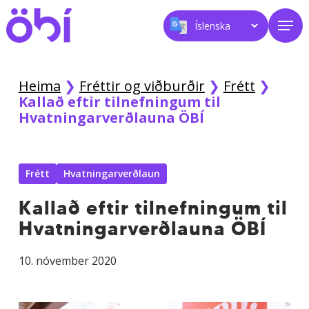
Skip
Men
to
main
content
Heima
❯
Fréttir og viðburðir
❯
Frétt
❯
Kallað eftir tilnefningum til
Hvatningarverðlauna ÖBÍ
Frétt
Hvatningarverðlaun
Kallað eftir tilnefningum til
Hvatningarverðlauna ÖBÍ
10. nóvember 2020