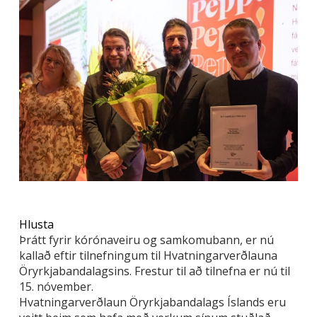
Hlusta
Þrátt fyrir kórónaveiru og samkomubann, er nú
kallað eftir tilnefningum til Hvatningarverðlauna
Öryrkjabandalagsins. Frestur til að tilnefna er nú til
15. nóvember.
Hvatningarverðlaun Öryrkjabandalags Íslands eru