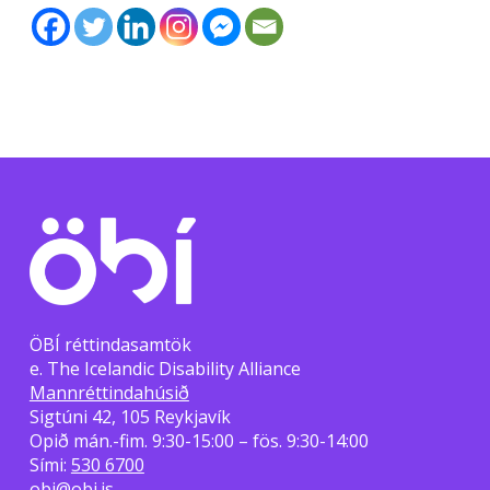
ÖBÍ réttindasamtök
e. The Icelandic Disability Alliance
Mannréttindahúsið
Sigtúni 42, 105 Reykjavík
Opið mán.-fim. 9:30-15:00 – fös. 9:30-14:00
Sími:
530 6700
obi@obi.is