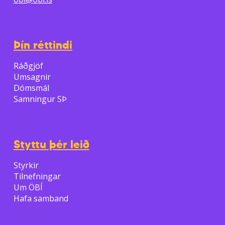
Þín réttindi
Ráðgjöf
Umsagnir
Dómsmál
Samningur SÞ
Styttu þér leið
Styrkir
Tilnefningar
Um ÖBÍ
Hafa samband