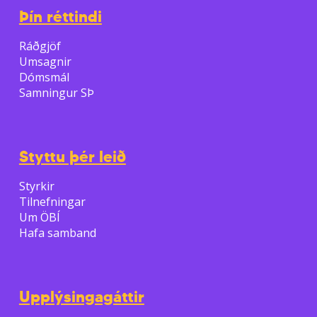
Þín réttindi
Ráðgjöf
Umsagnir
Dómsmál
Samningur SÞ
Styttu þér leið
Styrkir
Tilnefningar
Um ÖBÍ
Hafa samband
Upplýsingagáttir