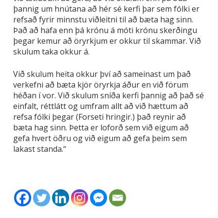
þannig um hnútana að hér sé kerfi þar sem fólki er
refsað fyrir minnstu viðleitni til að bæta hag sinn.
Það að hafa enn þá krónu á móti krónu skerðingu
þegar kemur að öryrkjum er okkur til skammar. Við
skulum taka okkur á.
Við skulum heita okkur því að sameinast um það
verkefni að bæta kjör öryrkja áður en við förum
héðan í vor. Við skulum sníða kerfi þannig að það sé
einfalt, réttlátt og umfram allt að við hættum að
refsa fólki þegar (Forseti hringir.) það reynir að
bæta hag sinn. Þetta er loforð sem við eigum að
gefa hvert öðru og við eigum að gefa þeim sem
lakast standa.“