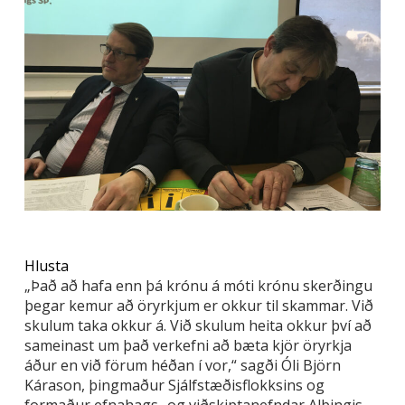
Hlusta
„Það að hafa enn þá krónu á móti krónu skerðingu
þegar kemur að öryrkjum er okkur til skammar. Við
skulum taka okkur á. Við skulum heita okkur því að
sameinast um það verkefni að bæta kjör öryrkja
áður en við förum héðan í vor,“ sagði Óli Björn
Kárason, þingmaður Sjálfstæðisflokksins og
formaður efnahags- og viðskiptanefndar Alþingis