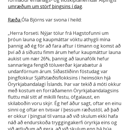
umræðum um störf þingsins í dag
.
Ræða
Óla Björns var svona í heild:
„Herra forseti. Nýjar tölur frá Hagstofunni um
þróun launa og kaupmáttar vöktu athygli mína
þannig að ég fór að fara aftur í tímann og komst að
því að á síðustu fimm árum hefur kaupmáttur launa
aukist um nær 26%, þannig að launafólk hefur
sannarlega fengið töluverðar kjarabætur á
undanförnum árum. Síðastliðinn föstudag var
þingflokkur Sjálfstæðisflokksins í heimsókn hjá
Öryrkjabandalagi Íslands. Þar var tekið á móti okkur
með kostum en forráðamenn Öryrkjabandalagsins
fluttu mál sitt af mikilli festu, öfgalaust, en
skilaboðin voru skýr. Ég hef áður sagt, oftar en einu
sinni og oftar en tvisvar í þessum ræðustól, að það
er okkur í þingsal til vansa að við skulum ekki hafa
náð að endurskoða tryggingakerfi öryrkja eins og
við ætluðum að gera, að við skulum enn þá búa