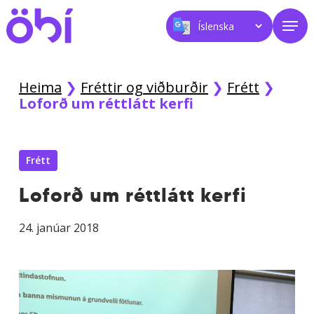
Skip
Men
to
main
content
Heima
❯
Fréttir og viðburðir
❯
Frétt
❯
Loforð um réttlátt kerfi
Frétt
Loforð um réttlátt kerfi
24. janúar 2018