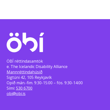
ÖBÍ réttindasamtök
e. The Icelandic Disability Alliance
Mannréttindahúsið
Sigtúni 42, 105 Reykjavík
Opið mán.-fim. 9:30-15:00 – fös. 9:30-14:00
Sími:
530 6700
obi@obi.is