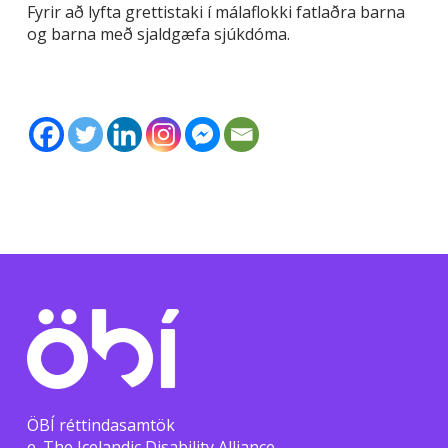
Fyrir að lyfta grettistaki í málaflokki fatlaðra barna
og barna með sjaldgæfa sjúkdóma.
ÖBÍ réttindasamtök
e. The Icelandic Disability Alliance