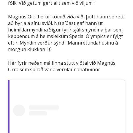
fólk. Við getum gert allt sem við viljum.“
Magnús Orri hefur komið víða við, þótt hann sé rétt
að byrja á sínu sviði. Nú síðast gaf hann út
heimildarmyndina Sigur fyrir sjálfsmyndina þar sem
keppendum á heimsleikum Special Olympics er fylgt
eftir. Myndin verður sýnd í Mannréttindahúsinu á
morgun klukkan 10.
Hér fyrir neðan má finna stutt viðtal við Magnús
Orra sem spilað var á verðlaunahátíðinni: