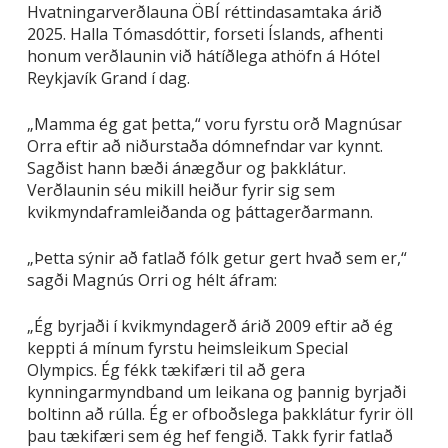
Hvatningarverðlauna ÖBÍ réttindasamtaka árið
2025. Halla Tómasdóttir, forseti Íslands, afhenti
honum verðlaunin við hátíðlega athöfn á Hótel
Reykjavík Grand í dag.
„Mamma ég gat þetta,“ voru fyrstu orð Magnúsar
Orra eftir að niðurstaða dómnefndar var kynnt.
Sagðist hann bæði ánægður og þakklátur.
Verðlaunin séu mikill heiður fyrir sig sem
kvikmyndaframleiðanda og þáttagerðarmann.
„Þetta sýnir að fatlað fólk getur gert hvað sem er,“
sagði Magnús Orri og hélt áfram:
„Ég byrjaði í kvikmyndagerð árið 2009 eftir að ég
keppti á mínum fyrstu heimsleikum Special
Olympics. Ég fékk tækifæri til að gera
kynningarmyndband um leikana og þannig byrjaði
boltinn að rúlla. Ég er ofboðslega þakklátur fyrir öll
þau tækifæri sem ég hef fengið. Takk fyrir fatlað