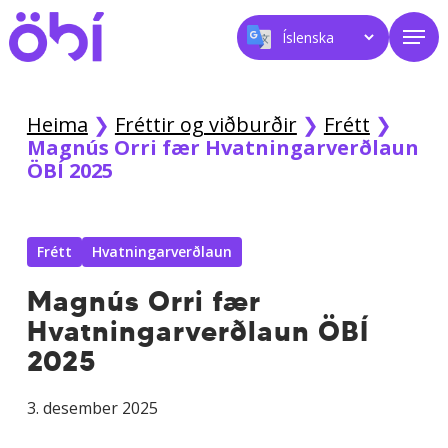
Skip
Men
to
main
content
Heima
❯
Fréttir og viðburðir
❯
Frétt
❯
Magnús Orri fær Hvatningarverðlaun
ÖBÍ 2025
Frétt
Hvatningarverðlaun
Magnús Orri fær
Hvatningarverðlaun ÖBÍ
2025
3. desember 2025