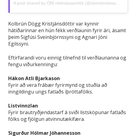
A post shared by ÖBÍ réttindasamtök (@obirettindasamtok)
Kolbrún Dögg Kristjánsdóttir var kynnir
hátíðarinnar en hún fékk verðlaunin fyrir ári, ásamt
þeim Sigfúsi Sveinbjörnssyni og Agnari Jóni
Egilssyni.
Eftirfarandi voru einnig tilnefnd til verðlaunanna og
fengu viðurkenningu:
Hákon Atli Bjarkason
Fyrir að vera frábær fyrirmynd og stuðla að
inngildingu ungs fatlaðs íþróttafólks.
Listvinnzlan
Fyrir brautryðjendastarf á sviði listsköpunar fatlaðs
fólks og fjölgun atvinnutækifæra.
Sigurður Hólmar Jóhannesson