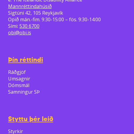
Mannréttindahúsið
Sigtúni 42, 105 Reykjavík
Opið mán.-fim. 9:30-15:00 – fös. 9:30-14:00
Sími:
530 6700
obi@obi.is
Þín réttindi
Ráðgjöf
Umsagnir
Dómsmál
Samningur SÞ
Styttu þér leið
Styrkir