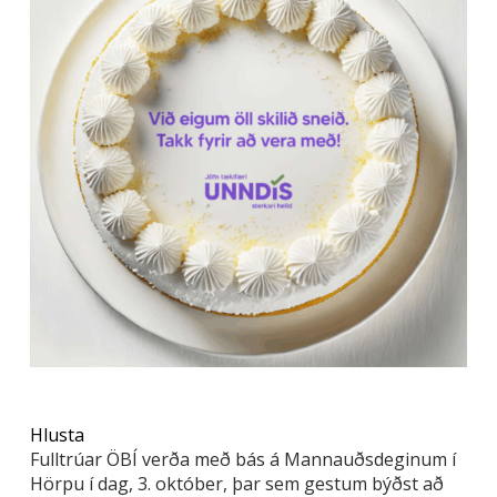
Hlusta
Fulltrúar ÖBÍ verða með bás á Mannauðsdeginum í
Hörpu í dag, 3. október, þar sem gestum býðst að