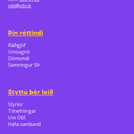
obi@obi.is
Þín réttindi
Ráðgjöf
Umsagnir
Dómsmál
Samningur SÞ
Styttu þér leið
Styrkir
Tilnefningar
Um ÖBÍ
Hafa samband