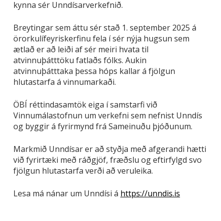
kynna sér Unndísarverkefnið.
Breytingar sem áttu sér stað 1. september 2025 á
örorkulífeyriskerfinu fela í sér nýja hugsun sem
ætlað er að leiði af sér meiri hvata til
atvinnuþátttöku fatlaðs fólks. Aukin
atvinnuþátttaka þessa hóps kallar á fjölgun
hlutastarfa á vinnumarkaði.
ÖBÍ réttindasamtök eiga í samstarfi við
Vinnumálastofnun um verkefni sem nefnist Unndís
og byggir á fyrirmynd frá Sameinuðu þjóðunum.
Markmið Unndísar er að styðja með afgerandi hætti
við fyrirtæki með ráðgjöf, fræðslu og eftirfylgd svo
fjölgun hlutastarfa verði að veruleika.
Lesa má nánar um Unndísi á
https://unndis.is