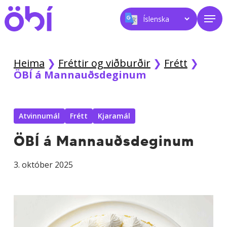
Skip
Men
to
main
content
Heima
❯
Fréttir og viðburðir
❯
Frétt
❯
ÖBÍ á Mannauðsdeginum
Atvinnumál
Frétt
Kjaramál
ÖBÍ á Mannauðsdeginum
3. október 2025