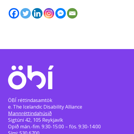
ÖBÍ réttindasamtök
e. The Icelandic Disability Alliance
Mannréttindahúsið
Sigtúni 42, 105 Reykjavík
Opið mán.-fim. 9:30-15:00 – fös. 9:30-14:00
Sími:
530 6700