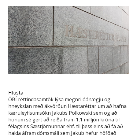
Hlusta
ÖBÍ réttindasamtök lýsa megnri óánægju og
hneykslan með ákvörðun Hæstaréttar um að hafna
kæruleyfisumsókn Jakubs Polkowski sem og að
honum sé gert að reiða fram 1,1 milljón króna til
félagsins Sæstjörnunnar ehf. til þess eins að fá að
halda áfram dómsmáli sem Jakub hefur höfðað