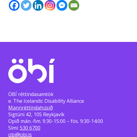
ÖBÍ réttindasamtök
e. The Icelandic Disability Alliance
Mannréttindahúsið
Sigtúni 42, 105 Reykjavík
Opið mán.-fim. 9:30-15:00 – fös. 9:30-14:00
Sími:
530 6700
obi@obi.is