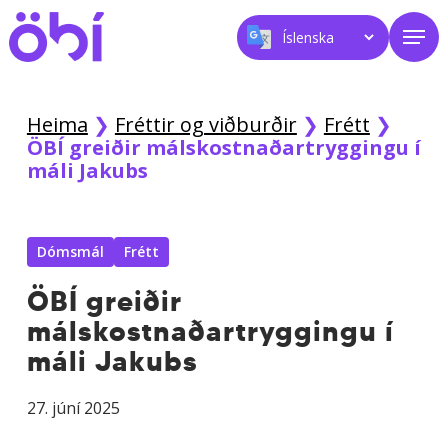
Skip
Men
to
main
content
Heima
❯
Fréttir og viðburðir
❯
Frétt
❯
ÖBÍ greiðir málskostnaðartryggingu í
máli Jakubs
Dómsmál
Frétt
ÖBÍ greiðir
málskostnaðartryggingu í
máli Jakubs
27. júní 2025