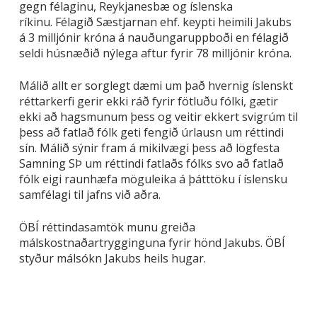
gegn félaginu, Reykjanesbæ og íslenska
ríkinu. Félagið Sæstjarnan ehf. keypti heimili Jakubs
á 3 milljónir króna á nauðungaruppboði en félagið
seldi húsnæðið nýlega aftur fyrir 78 milljónir króna.
Málið allt er sorglegt dæmi um það hvernig íslenskt
réttarkerfi gerir ekki ráð fyrir fötluðu fólki, gætir
ekki að hagsmunum þess og veitir ekkert svigrúm til
þess að fatlað fólk geti fengið úrlausn um réttindi
sín. Málið sýnir fram á mikilvægi þess að lögfesta
Samning SÞ um réttindi fatlaðs fólks svo að fatlað
fólk eigi raunhæfa möguleika á þátttöku í íslensku
samfélagi til jafns við aðra.
ÖBÍ réttindasamtök munu greiða
málskostnaðartrygginguna fyrir hönd Jakubs. ÖBÍ
styður málsókn Jakubs heils hugar.