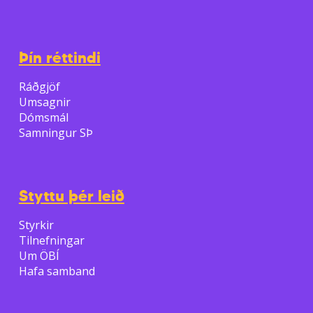
Þín réttindi
Ráðgjöf
Umsagnir
Dómsmál
Samningur SÞ
Styttu þér leið
Styrkir
Tilnefningar
Um ÖBÍ
Hafa samband