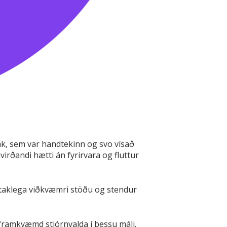
ak, sem var handtekinn og svo vísað
irðandi hætti án fyrirvara og fluttur
érstaklega viðkvæmri stöðu og stendur
framkvæmd stjórnvalda í þessu máli.