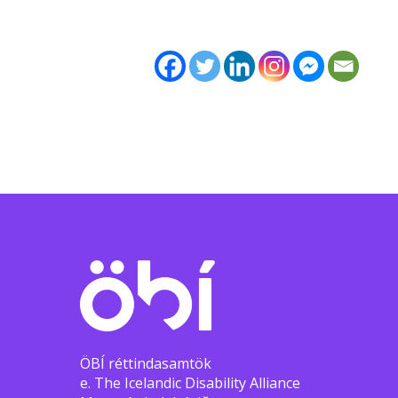
ÖBÍ réttindasamtök
e. The Icelandic Disability Alliance