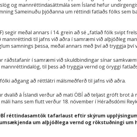
ndslög og mannréttindasáttmála sem Ísland hefur undirgengi
mning Sameinuðu þjóðanna um réttindi fatlaðs fólks sem 
segir meðal annars í 14. grein að sé „fatlað fólk svipt frels
gð mannréttindi til jafns við aðra í samræmi við alþjóðleg 
m samnings þessa, meðal annars með því að tryggja því v
gar ráðstafanir í samræmi við skuldbindingar sínar samkvæm
annréttindalög, til þess að tryggja vernd og öryggi fatlaðs
ólki aðgang að réttlátri málsmeðferð til jafns við aðra.
ur dvalið á Íslandi verður að mati ÖBÍ að teljast gróft brot 
i í máli hans sem flutt verður 18. nóvember í Héraðsdómi Reyk
a ÖBÍ réttindasamtök tafarlaust eftir skýrum upplýsing
msækjenda um alþjóðlega vernd og rökstuðningi um hvo