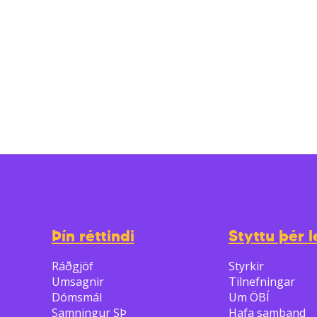
Þín réttindi
Styttu þér l
Ráðgjöf
Styrkir
Umsagnir
Tilnefningar
Dómsmál
Um ÖBÍ
Samningur SÞ
Hafa samband