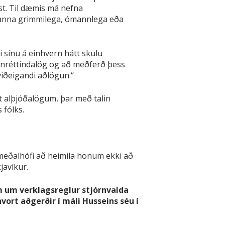
st. Til dæmis má nefna
banna grimmilega, ómannlega eða
i sínu á einhvern hátt skulu
mannréttindalög og að meðferð þess
iðeigandi aðlögun.“
t alþjóðalögum, þar með talin
 fólks.
á meðalhófi að heimila honum ekki að
javíkur.
um um verklagsreglur stjórnvalda
rt aðgerðir í máli Husseins séu í