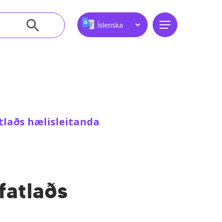
Leitarhnappur
Menu
laðs hælisleitanda
fatlaðs