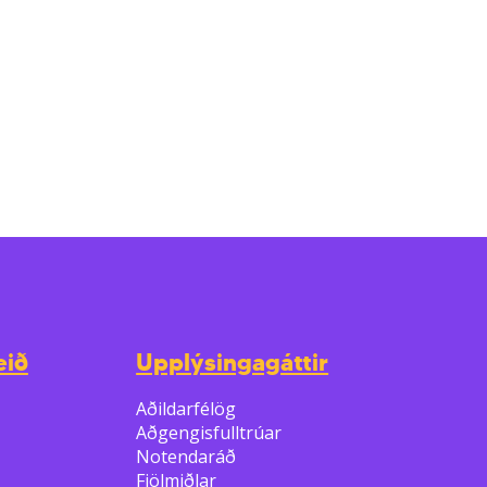
eið
Upplýsingagáttir
Aðildarfélög
Aðgengisfulltrúar
Notendaráð
Fjölmiðlar