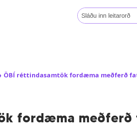
Leita
að:
❯
ÖBÍ réttindasamtök fordæma meðferð fat
tök fordæma meðferð 