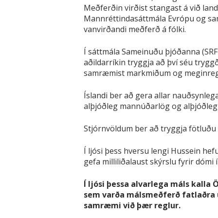
Meðferðin virðist stangast á við la
Mannréttindasáttmála Evrópu og sa
vanvirðandi meðferð á fólki.
Í sáttmála Sameinuðu þjóðanna (SRFF) 
aðildarríkin tryggja að því séu tryg
samræmist markmiðum og meginreglu
Íslandi ber að gera allar nauðsynle
alþjóðleg mannúðarlög og alþjóðleg m
Stjórnvöldum ber að tryggja fötluðu f
Í ljósi þess hversu lengi Hussein hef
gefa milliliðalaust skýrslu fyrir dóm
Í ljósi þessa alvarlega máls kall
sem varða málsmeðferð fatlaðra u
samræmi við þær reglur.