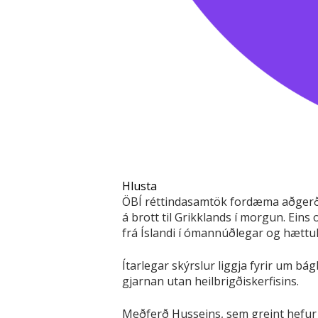
Hlusta
ÖBÍ réttindasamtök fordæma aðgerðir
á brott til Grikklands í morgun. Ein
frá Íslandi í ómannúðlegar og hættu
Ítarlegar skýrslur liggja fyrir um bá
gjarnan utan heilbrigðiskerfisins.
Meðferð Husseins, sem greint hefur 