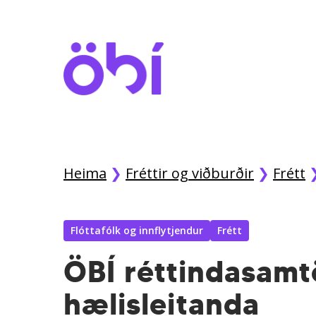
Skip
to
main
content
Heima
❯
Fréttir og viðburðir
❯
Frétt
Flóttafólk og innflytjendur
Frétt
ÖBÍ réttindasam
hælisleitanda