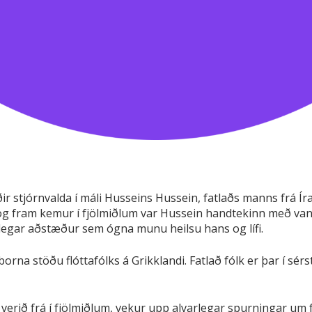
 stjórnvalda í máli Husseins Hussein, fatlaðs manns frá Ír
s og fram kemur í fjölmiðlum var Hussein handtekinn með vanv
legar aðstæður sem ógna munu heilsu hans og lífi.
gborna stöðu flóttafólks á Grikklandi. Fatlað fólk er þar í s
verið frá í fjölmiðlum, vekur upp alvarlegar spurningar um 