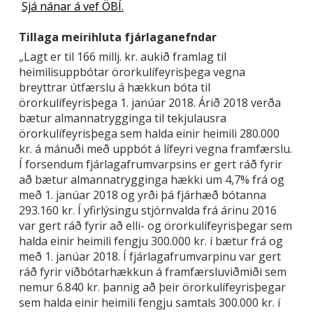
Sjá nánar á vef ÖBÍ.
Tillaga meirihluta fjárlaganefndar
„Lagt er til 166 millj. kr. aukið framlag til
heimilisuppbótar örorkulífeyrisþega vegna
breyttrar útfærslu á hækkun bóta til
örorkulífeyrisþega 1. janúar 2018. Árið 2018 verða
bætur almannatrygginga til tekjulausra
örorkulífeyrisþega sem halda einir heimili 280.000
kr. á mánuði með uppbót á lífeyri vegna framfærslu.
Í forsendum fjárlagafrumvarpsins er gert ráð fyrir
að bætur almannatrygginga hækki um 4,7% frá og
með 1. janúar 2018 og yrði þá fjárhæð bótanna
293.160 kr. Í yfirlýsingu stjórnvalda frá árinu 2016
var gert ráð fyrir að elli- og örorkulífeyrisþegar sem
halda einir heimili fengju 300.000 kr. í bætur frá og
með 1. janúar 2018. Í fjárlagafrumvarpinu var gert
ráð fyrir viðbótarhækkun á framfærsluviðmiði sem
nemur 6.840 kr. þannig að þeir örorkulífeyrisþegar
sem halda einir heimili fengju samtals 300.000 kr. í