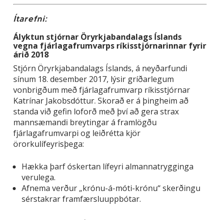
Ítarefni:
Ályktun stjórnar Öryrkjabandalags Íslands
vegna fjárlagafrumvarps ríkisstjórnarinnar fyrir
árið 2018
Stjórn Öryrkjabandalags Íslands, á neyðarfundi
sínum 18. desember 2017, lýsir gríðarlegum
vonbrigðum með fjárlagafrumvarp ríkisstjórnar
Katrínar Jakobsdóttur. Skorað er á þingheim að
standa við gefin loforð með því að gera strax
mannsæmandi breytingar á framlögðu
fjárlagafrumvarpi og leiðrétta kjör
örorkulífeyrisþega:
Hækka þarf óskertan lífeyri almannatrygginga
verulega.
Afnema verður „krónu-á-móti-krónu“ skerðingu
sérstakrar framfærsluuppbótar.