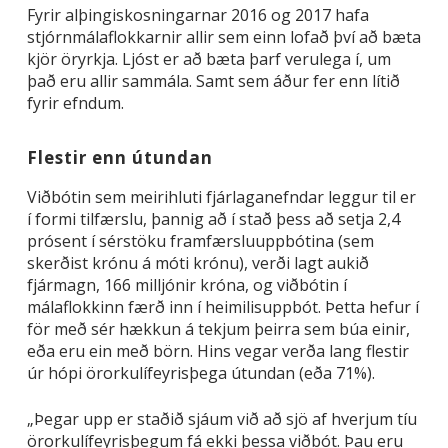
Fyrir alþingiskosningarnar 2016 og 2017 hafa
stjórnmálaflokkarnir allir sem einn lofað því að bæta
kjör öryrkja. Ljóst er að bæta þarf verulega í, um
það eru allir sammála. Samt sem áður fer enn lítið
fyrir efndum.
Flestir enn útundan
Viðbótin sem meirihluti fjárlaganefndar leggur til er
í formi tilfærslu, þannig að í stað þess að setja 2,4
prósent í sérstöku framfærsluuppbótina (sem
skerðist krónu á móti krónu), verði lagt aukið
fjármagn, 166 milljónir króna, og viðbótin í
málaflokkinn færð inn í heimilisuppbót. Þetta hefur í
för með sér hækkun á tekjum þeirra sem búa einir,
eða eru ein með börn. Hins vegar verða lang flestir
úr hópi örorkulífeyrisþega útundan (eða 71%).
„Þegar upp er staðið sjáum við að sjö af hverjum tíu
örorkulífeyrisþegum fá ekki þessa viðbót. Þau eru