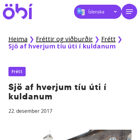
Skip
Men
to
main
content
Heima
❯
Fréttir og viðburðir
❯
Frétt
❯
Sjö af hverjum tíu úti í kuldanum
Frétt
Sjö af hverjum tíu úti í
kuldanum
22. desember 2017