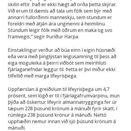
skilin eftir. Það er ekki hægt að orða þetta skýrar.
Við erum til dæmis að tala um fólk sem býr með
annarri fullorðinni manneskju, sem stundum er
foreldri með átján ára ungmenni á heimilinu.
Stundum leigir fólk með öðrum en maka og svo
framvegis,“ segir Þuríður Harpa.
Einstaklingur verður að búa einn í eigin húsnæði
eða vera með þinglýstan leigusamning til þess að
eiga möguleika á þeirri viðbót sem meirihluti
fjárlaganefndar leggur til. Þetta er því miður ekki
tilfellið með marga lífeyrisþega.
Uppfærslan á greiðslum til lífeyrisþega um 4,7
prósent, sem lögð er til í fjárlagafrumvarpinu, mun
þýða að óskertur lífeyrir almannatrygginga fer úr
tæpum 228 þúsund krónum á mánuði fyrir skatt, í
rúmlega 238 þúsund krónur á mánuði. Nettó
upphæðin nemur innan við sjö þúsund krónum á
mánuði.