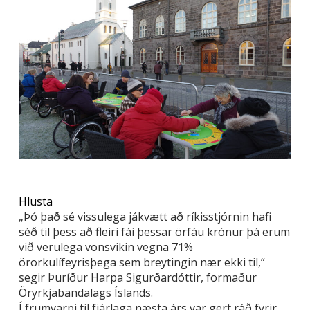
Hlusta
„Þó það sé vissulega jákvætt að ríkisstjórnin hafi
séð til þess að fleiri fái þessar örfáu krónur þá erum
við verulega vonsvikin vegna 71%
örorkulífeyrisþega sem breytingin nær ekki til,“
segir Þuríður Harpa Sigurðardóttir, formaður
Öryrkjabandalags Íslands.
Í frumvarpi til fjárlaga næsta árs var gert ráð fyrir