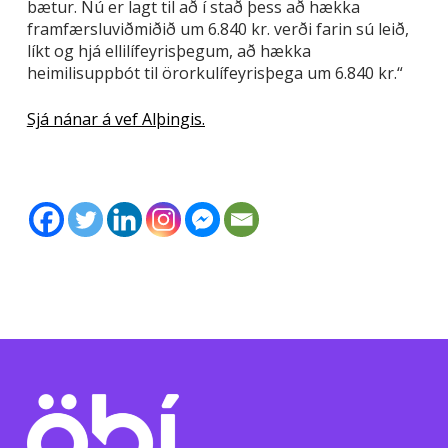
bætur. Nú er lagt til að í stað þess að hækka
framfærsluviðmiðið um 6.840 kr. verði farin sú leið,
líkt og hjá ellilífeyrisþegum, að hækka
heimilisuppbót til örorkulífeyrisþega um 6.840 kr.“
Sjá nánar á vef Alþingis.