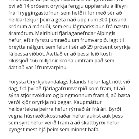
því að 14 prósent öryrkja fengju uppfærslu á lífeyri
frá Tryggingastofnun sem hefði í för með sér að
heildartekjur þeirra geta náð upp í um 300 þúsund
krónum á mánuði, sem eru lágmarkslaun frá næstu
áramótum. Meirihluti fjárlaganefndar Alþingis
hefur, eftir fyrstu umræðu um frumvarpið, lagt til
breytta nálgun, sem felur í sér að 29 prósent öryrkja
fá þessa viðbót. Áætlað er að þessi leið kosti
ríkissjóð 166 milljónir króna umfram það sem
áætlað var í frumvarpinu.
Forysta Öryrkjabandalags Íslands hefur lagt nótt við
dag, frá því að fjárlagafrumvarpið kom fram, til að
sýna stjórnvöldum og þingmönnum fram á, að bæta
verði kjör öryrkja nú þegar. Kaupmáttur
heildartekna þeirra hefur rýrnað ár frá ári. Byrði
vegna húsnæðiskostnaðar hefur aukist auk þess
sem sýnt hefur verið fram á að skattbyrði hefur
þyngst mest hjá þeim sem minnst hafa.