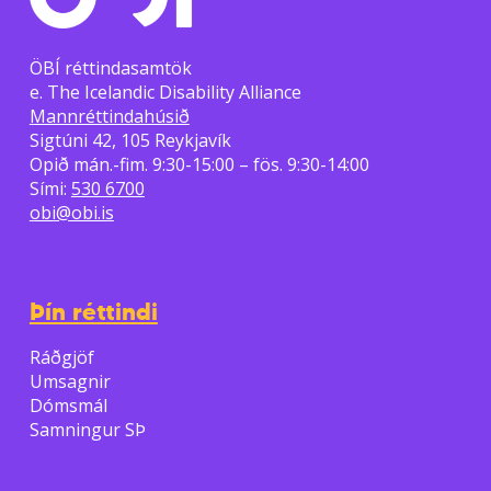
ÖBÍ réttindasamtök
e. The Icelandic Disability Alliance
Mannréttindahúsið
Sigtúni 42, 105 Reykjavík
Opið mán.-fim. 9:30-15:00 – fös. 9:30-14:00
Sími:
530 6700
obi@obi.is
Þín réttindi
Ráðgjöf
Umsagnir
Dómsmál
Samningur SÞ