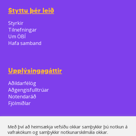
Styttu þér leið
Styrkir
Tilnefningar
Um ÖBÍ
Hafa samband
Upplýsingagáttir
Aðildarfélög
Aðgengisfulltrúar
Notendaráð
Fjölmiðlar
Með því að heimsækja vefsíðu okkar samþykkir þú notkun á
vafrakökum og samþykkir notkunarskilmála okkar.
© 2026 ÖBI.