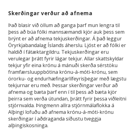
Skerðingar verður að afnema
Það blasir við öllum að ganga þarf mun lengra til
þess að búa fólki mannsæmandi kjör auk þess sem
brýnt er að afnema tekjuskerðingar. Á það leggur
Öryrkjabandalag Íslands áherslu. Ljóst er að fólki er
haldið í fátæktargildru. Tekjuskerðingar eru
verulegar þrátt fyrir lágar tekjur. Allar skattskyldar
tekjur yfir eina krónu á mánuði skerða sérstöku
framfærsluuppbótina krónu-á-móti-krónu, sem
örorku- og endurhæfingarlífeyrisþegar með lægstu
tekjurnar eru með. Þessar skerðingar verður að
afnema og bæta þarf enn í til þess að bæta kjör
þeirra sem verða útundan, þrátt fyrir þessa viðleitni
stjórnvalda. Þingmenn allra stjórnmálaflokka á
Alþingi lofuðu að afnema krónu-á-móti-krónu
skerðingar í aðdraganda síðustu tveggja
alþingiskosninga.