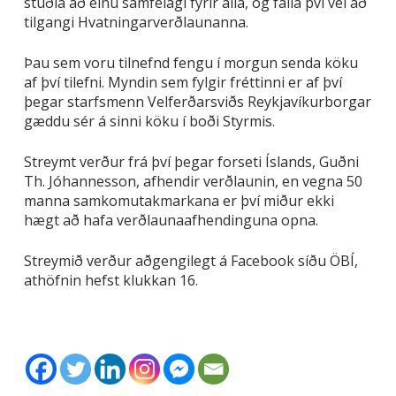
stuðla að einu samfélagi fyrir alla, og falla því vel að
tilgangi Hvatningarverðlaunanna.
Þau sem voru tilnefnd fengu í morgun senda köku
af því tilefni. Myndin sem fylgir fréttinni er af því
þegar starfsmenn Velferðarsviðs Reykjavíkurborgar
gæddu sér á sinni köku í boði Styrmis.
Streymt verður frá því þegar forseti Íslands, Guðni
Th. Jóhannesson, afhendir verðlaunin, en vegna 50
manna samkomutakmarkana er því miður ekki
hægt að hafa verðlaunaafhendinguna opna.
Streymið verður aðgengilegt á Facebook síðu ÖBÍ,
athöfnin hefst klukkan 16.