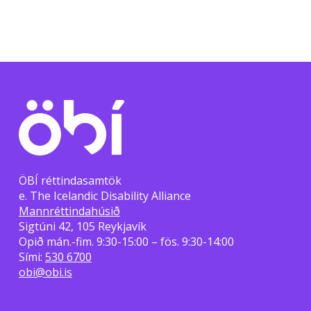
ÖBÍ réttindasamtök
e. The Icelandic Disability Alliance
Mannréttindahúsið
Sigtúni 42, 105 Reykjavík
Opið mán.-fim. 9:30-15:00 – fös. 9:30-14:00
Sími:
530 6700
obi@obi.is