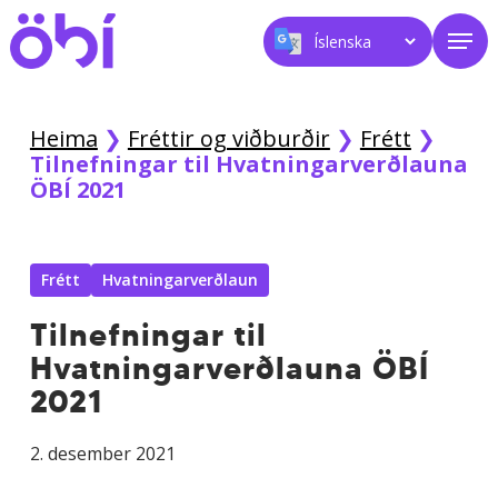
Skip
Men
to
main
content
Heima
❯
Fréttir og viðburðir
❯
Frétt
❯
Tilnefningar til Hvatningarverðlauna
ÖBÍ 2021
Frétt
Hvatningarverðlaun
Tilnefningar til
Hvatningarverðlauna ÖBÍ
2021
2. desember 2021