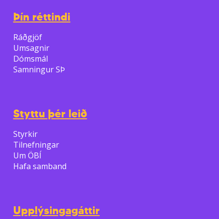
Þín réttindi
Ráðgjöf
Umsagnir
Dómsmál
Samningur SÞ
Styttu þér leið
Styrkir
Tilnefningar
Um ÖBÍ
Hafa samband
Upplýsingagáttir