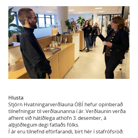
Hlusta
Stjórn Hvatningarverðlauna ÖBÍ hefur opinberað
tilnefningar til verðlaunanna í ár. Verðlaunin verða
afhent við hátíðlega athöfn 3. desember, á
alþjóðlegum degi fatlaðs fólks.
Í ár eru tilnefnd eftirfarandi, birt hér í stafrófsröð: