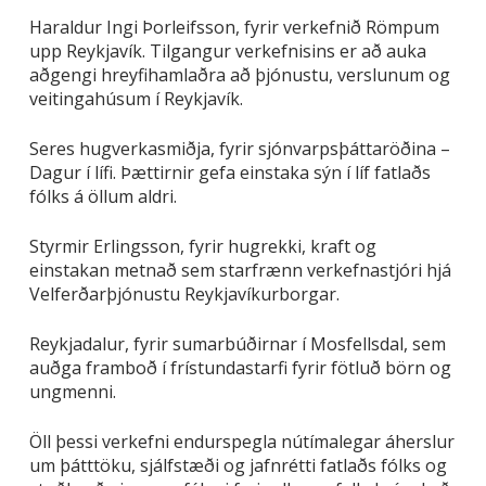
Haraldur Ingi Þorleifsson, fyrir verkefnið Römpum
upp Reykjavík. Tilgangur verkefnisins er að auka
aðgengi hreyfihamlaðra að þjónustu, verslunum og
veitingahúsum í Reykjavík.
Seres hugverkasmiðja, fyrir sjónvarpsþáttaröðina –
Dagur í lífi. Þættirnir gefa einstaka sýn í líf fatlaðs
fólks á öllum aldri.
Styrmir Erlingsson, fyrir hugrekki, kraft og
einstakan metnað sem starfrænn verkefnastjóri hjá
Velferðarþjónustu Reykjavíkurborgar.
Reykjadalur, fyrir sumarbúðirnar í Mosfellsdal, sem
auðga framboð í frístundastarfi fyrir fötluð börn og
ungmenni.
Öll þessi verkefni
endurspegla nútímalegar áherslur
um þátttöku, sjálfstæði og jafnrétti fatlaðs fólks og