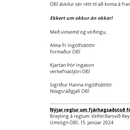
ÖBÍ áskilur sér rétt til að koma á f
Ekkert um okkur án okkar!
Með vinsemd og virðingu,
Alma Ýr Ingólfsdóttir
formaður ÖBÍ
Kjartan Þór Ingason
verkefnastjóri ÖBÍ
Sigríður Hanna Ingólfsdóttir
félagsráðgjafi ÖBÍ
Nýjar reglur um fjárhagsaðstoð f
Breyting á reglum. Velferðarsvið Rey
Umsögn ÖBÍ, 15. janúar 2024