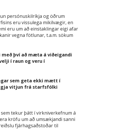
sun persónuskilríkja og öðrum
isins eru vissulega mikilvægir, en
mi eru um að einstaklingar eigi afar
ókanir vegna fötlunar, t.a.m. sökum
i með því að mæta á viðeigandi
lji í raun og veru í
ngar sem geta ekki mætt í
ja vitjun frá starfsfólki
sem tekur þátt í virkniverkefnum á
ð gera kröfu um að umsækjandi sanni
eiðslu fjárhagsaðstoðar til