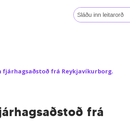
Leita
að:
m fjárhagsaðstoð frá Reykjavíkurborg.
járhagsaðstoð frá