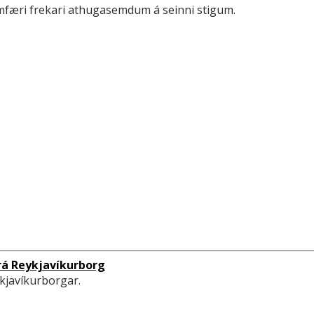
ramfæri frekari athugasemdum á seinni stigum.
rá Reykjavíkurborg
kjavíkurborgar.