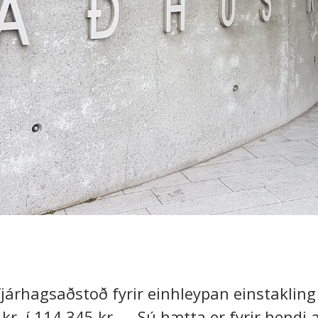
járhagsaðstoð fyrir einhleypan einstakling
kr. í 114.345 kr. … Sú hætta er fyrir hendi 