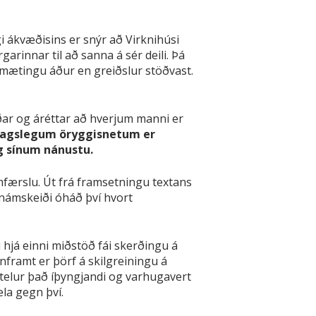
i ákvæðisins er snýr að Virknihúsi
arinnar til að sanna á sér deili. Þá
r mætingu áður en greiðslur stöðvast.
ðar og áréttar að hverjum manni er
hagslegum öryggisnetum er
g sínum nánustu.
amfærslu. Út frá framsetningu textans
 námskeiði óháð því hvort
 hjá einni miðstöð fái skerðingu á
ramt er þörf á skilgreiningu á
telur það íþyngjandi og varhugavert
la gegn því.