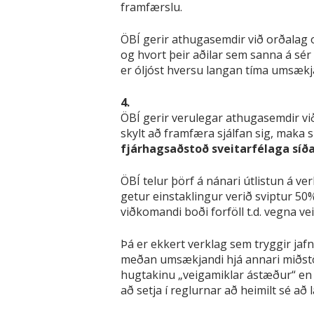
framfærslu.
ÖBÍ gerir athugasemdir við orðalag o
og hvort þeir aðilar sem sanna á sér 
er óljóst hversu langan tíma umsækja
4.
ÖBÍ gerir verulegar athugasemdir vi
skylt að framfæra sjálfan sig, maka 
fjárhagsaðstoð sveitarfélaga síða
ÖBÍ telur þörf á nánari útlistun á ve
getur einstaklingur verið sviptur 50
viðkomandi boði forföll t.d. vegna vei
Þá er ekkert verklag sem tryggir jaf
meðan umsækjandi hjá annari miðstö
hugtakinu „veigamiklar ástæður“ en 
að setja í reglurnar að heimilt sé a