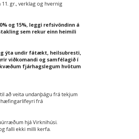
11. gr., verklag og hvernig
50% og 15%, leggi refsivöndinn á
stakling sem rekur einn heimili
g ýta undir fátækt, heilsubresti,
yrir viðkomandi og samfélagið í
g jákvæðum fjárhagslegum hvötum
til að veita undanþágu frá tekjum
æfingarlífeyri frá
nuúrræðum hjá Virknihúsi.
falli ekki milli kerfa.