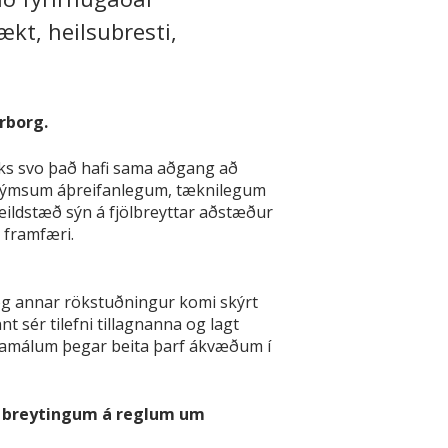
kt, heilsubresti,
rborg.
lks svo það hafi sama aðgang að
tir ýmsum áþreifanlegum, tæknilegum
ildstæð sýn á fjölbreyttar aðstæður
á framfæri.
og annar rökstuðningur komi skýrt
t sér tilefni tillagnanna og lagt
vafamálum þegar beita þarf ákvæðum í
m breytingum á reglum um