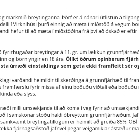
g markmið breytinganna. Þörf er á nánari útlistun á tilgang
deili í Virknihúsi þurfi einnig að mæta í miðstöð á vegum borg
ndi hefur til að mæta í miðstöðina frá því að óskað er efti
ð fyrirhugaðar breytingar á 11. gr. um lækkun grunnfjárhæ
sinn og börn yngir en 18 ára.
Ólíkt öðrum opinberum fjár
sta úrræði einstaklinga sem geta ekki framfleitt sér o
rklagi varðandi heimildir til skerðinga á grunnfjárhæð til fr
% framfærslu fyrir missa af einu boðuðu viðtali eða boðuðu
kinda eða slyss.
nræði milli umsækjanda til að koma í veg fyrir að umsækjandi
ð í samskonar stöðu haldi óbreyttum grunnfjárhæðum. Jafnf
samkvæmt breytingatillögum er heimilt að greiða 85%. ÖBÍ 
ð lækka fjárhagsaðstoð jafnvel þegar veigamiklar ástæður mæ