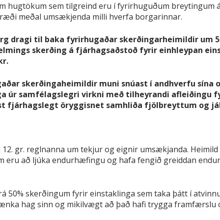
im hugtökum sem tilgreind eru í fyrirhuguðum breytingum á 
nræði meðal umsækjenda milli hverfa borgarinnar.
org dragi til baka fyrirhugaðar skerðingarheimildir um 
Helmings skerðing á fjárhagsaðstoð fyrir einhleypan ein
kr.
gaðar skerðingaheimildir muni snúast í andhverfu sína o
 úr samfélagslegri virkni með tilheyrandi afleiðingu f
aust fjárhagslegt öryggisnet samhliða fjölbreyttum o
12. gr. reglnanna um tekjur og eignir umsækjanda. Heimild 
m eru að ljúka endurhæfingu og hafa fengið greiddan endurh
rá 50% skerðingum fyrir einstaklinga sem taka þátt í atvin
 vænka hag sinn og mikilvægt að það hafi trygga framfærslu og 