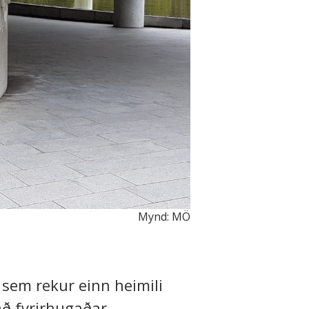
Mynd: MÖ
 sem rekur einn heimili
að fyrirhugaðar