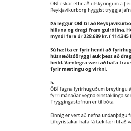
ÖBÍ óskar eftir að útskýringum á þe
Reykjavíkurborg hyggist tryggja jaf
Þá leggur ÖBÍ til að Reykjavíkurb
hilluna og dragi fram gulrótina. 
myndi fara úr 228.689 kr. í 114.345 
Sú hætta er fyrir hendi að fyrirhu
húsnæðisóöryggi auk þess að draga
heild. Vænlegra væri að hafa tr
fyrir mætingu og virkni.
5.
ÖBÍ fagna fyrirhuguðum breytingu á 
fyrri mánaðar vegna einstaklinga se
Tryggingastofnun er til bóta.
Einnig er vert að nefna undanþágu f
Lífeyristakar hafa fá tækifæri til að