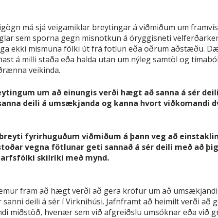
lgigögn má sjá veigamiklar breytingar á viðmiðum um framví
naglar sem sporna gegn misnotkun á öryggisneti velferðarkerf
ega ekki mismuna fólki út frá fötlun eða öðrum aðstæðu. Dæ
komast á milli staða eða halda utan um nýleg samtöl og tímab
ðrænna veikinda.
ytingum um að einungis verði hægt að sanna á sér deil
að sanna deili á umsækjanda og kanna hvort viðkomandi dve
g breyti fyrirhuguðum viðmiðum á þann veg að einstakli
oðar vegna fötlunar geti sannað á sér deili með að þigg
arfsfólki skilríki með mynd.
kemur fram að hægt verði að gera kröfur um að umsækjandi 
anni deili á sér í Virknihúsi. Jafnframt að heimilt verði a
andi miðstöð, hvenær sem við afgreiðslu umsóknar eða við gr