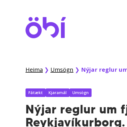
Skip
to
main
content
Heima
❯
Umsögn
❯
Nýjar reglur u
Fátækt
Kjaramál
Umsögn
Nýjar reglur um f
Reykjavíkurborg.