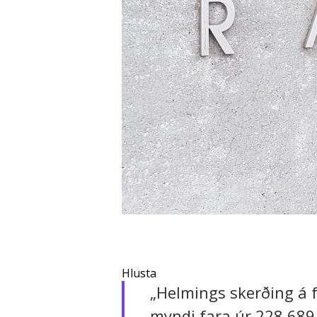
Hlusta
„Helmings skerðing á f
myndi fara úr 228.689 