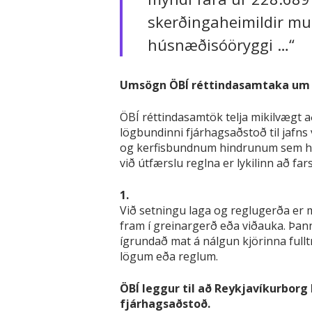
skerðingaheimildir mun
húsnæðisóöryggi …“
Umsögn ÖBÍ réttindasamtaka um b
ÖBÍ réttindasamtök telja mikilvægt 
lögbundinni fjárhagsaðstoð til jafns
og kerfisbundnum hindrunum sem ham
við útfærslu reglna er lykilinn að far
1.
Við setningu laga og reglugerða er 
fram í greinargerð eða viðauka. Þann
ígrundað mat á nálgun kjörinna full
lögum eða reglum.
ÖBÍ leggur til að Reykjavíkurbor
fjárhagsaðstoð.