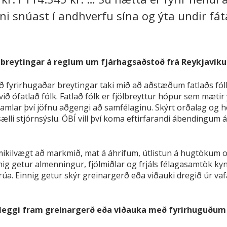
i snúast í andhverfu sína og ýta undir fátæ
reytingar á reglum um fjárhagsaðstoð frá Reykjavíku
að fyrirhugaðar breytingar taki mið að aðstæðum fatlaðs fó
 við ófatlað fólk. Fatlað fólk er fjölbreyttur hópur sem mæ
lar því jöfnu aðgengi að samfélaginu. Skýrt orðalag og he
sælli stjórnsýslu. ÖBÍ vill því koma eftirfarandi ábendingum 
mikilvægt að markmið, mat á áhrifum, útlistun á hugtökum 
ig getur almenningur, fjölmiðlar og frjáls félagasamtök kynn
trúa. Einnig getur skýr greinargerð eða viðauki dregið úr 
g leggi fram greinargerð eða viðauka með fyrirhuguðu