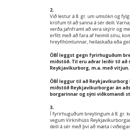
2.
Við lestur á 8. gr. um umsókn og fy
kröfum til að sanna á sér deili. Var
verða jafnframt að vera skýrir og m
erfitt með að fara af heimili sínu, 
hreyfihömlunnar, heilaskaða eða ge
ÖBÍ leggst gegn fyrirhuguðum bre
miðstöð. Til eru aðrar leiðir til 
Reykjavíkurborg, m.a. með vitjun.
ÖBÍ leggur til að Reykjavíkurbor
miðstöð Reykjavíkurborgar án aðst
borgarinnar og sýni viðkomandi st
3.
Í fyrirhuguðum breytingum á 8. gr. 
vegum Virknihúss Reykjavíkurborgar s
deili á sér með því að mæta í viðeig