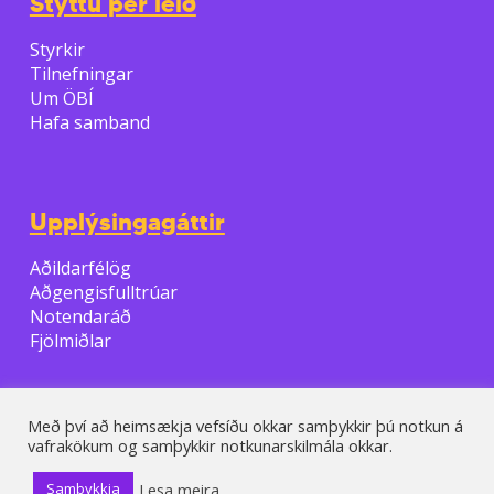
Styttu þér leið
Styrkir
Tilnefningar
Um ÖBÍ
Hafa samband
Upplýsingagáttir
Aðildarfélög
Aðgengisfulltrúar
Notendaráð
Fjölmiðlar
Með því að heimsækja vefsíðu okkar samþykkir þú notkun á
vafrakökum og samþykkir notkunarskilmála okkar.
© 2026 ÖBI.
Lesa meira
Samþykkja