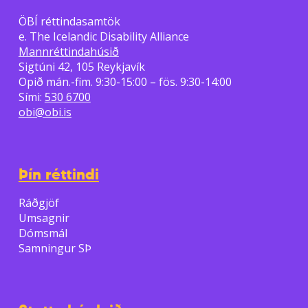
ÖBÍ réttindasamtök
e. The Icelandic Disability Alliance
Mannréttindahúsið
Sigtúni 42, 105 Reykjavík
Opið mán.-fim. 9:30-15:00 – fös. 9:30-14:00
Sími:
530 6700
obi@obi.is
Þín réttindi
Ráðgjöf
Umsagnir
Dómsmál
Samningur SÞ