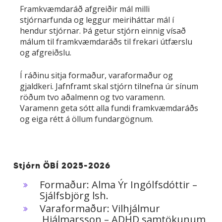
Framkvæmdaráð afgreiðir mál milli
stjórnarfunda og leggur meiriháttar mál í
hendur stjórnar. Þá getur stjórn einnig vísað
málum til framkvæmdaráðs til frekari útfærslu
og afgreiðslu.
Í ráðinu sitja formaður, varaformaður og
gjaldkeri. Jafnframt skal stjórn tilnefna úr sínum
röðum tvo aðalmenn og tvo varamenn.
Varamenn geta sótt alla fundi framkvæmdaráðs
og eiga rétt á öllum fundargögnum.
Stjórn ÖBÍ 2025-2026
Formaður: Alma Ýr Ingólfsdóttir –
Sjálfsbjörg lsh.
Varaformaður: Vilhjálmur
Hjálmarsson – ADHD samtökunum