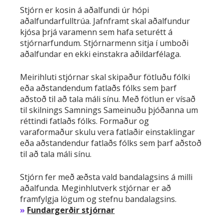
Stjórn er kosin á aðalfundi úr hópi
aðalfundarfulltrúa. Jafnframt skal aðalfundur
kjósa þrjá varamenn sem hafa seturétt á
stjórnarfundum. Stjórnarmenn sitja í umboði
aðalfundar en ekki einstakra aðildarfélaga.
Meirihluti stjórnar skal skipaður fötluðu fólki
eða aðstandendum fatlaðs fólks sem þarf
aðstoð til að tala máli sínu. Með fötlun er vísað
til skilnings Samnings Sameinuðu þjóðanna um
réttindi fatlaðs fólks. Formaður og
varaformaður skulu vera fatlaðir einstaklingar
eða aðstandendur fatlaðs fólks sem þarf aðstoð
til að tala máli sínu.
Stjórn fer með æðsta vald bandalagsins á milli
aðalfunda. Meginhlutverk stjórnar er að
framfylgja lögum og stefnu bandalagsins.
»
Fundargerðir stjórnar