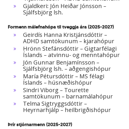
Gjaldkeri: Jón Heiðar Jónsson –
Sjálfsbjörg lsh.
Formenn málefnahópa til tveggja ára (2025-2027)
Geirdís Hanna Kristjánsdóttir –
ADHD samtökunum – kjarahópur
Hrönn Stefánsdóttir – Gigtarfélagi
Íslands – atvinnu- og menntahópur
Jón Gunnar Benjamínsson –
Sjálfsbjörg lsh. – aðgengishópur
María Pétursdóttir – MS félagi
Íslands – húsnæðishópur
Sindri Viborg – Tourette
samtökunum – barnamálahópur
Telma Sigtryggsdóttir –
Heyrnarhjálp – heilbrigðishópur
Þrír stjórnarmenn (2025-2027)