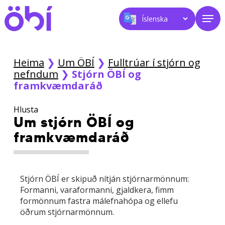
Skip
Men
to
main
content
Heima
❯
Um ÖBÍ
❯
Fulltrúar í stjórn og
nefndum
❯
Stjórn ÖBÍ og
framkvæmdaráð
Hlusta
Um stjórn ÖBÍ og
framkvæmdaráð
Stjórn ÖBÍ er skipuð nítján stjórnarmönnum:
Formanni, varaformanni, gjaldkera, fimm
formönnum fastra málefnahópa og ellefu
öðrum stjórnarmönnum.