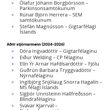
Ólafur Jóhann Borgþórsson –
Parkinsonsamtökunum
Rúnar Björn Herrera – SEM
samtökunum
Stefán Magnússon – Gigtarfélagi
Íslands
Aðrir stjórnarmenn (2024-2026)
Dóra Ingvadóttir – Gigtarfélaginu
Eiður Welding – CP félaginu
Elín Ýr Arnar Hafdísardóttir – Fjólu
Guðrún Barbara Tryggvadóttir –
Nýrnafélaginu
Ingibjörg Snjólaug Snorra Hagalín –
MS félagi Íslands
Sigþór Unnsteinn Hallfreðsson –
Blindrafélaginu
Svavar Kjarrval –