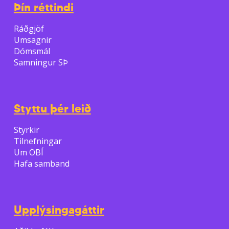
Þín réttindi
Ráðgjöf
Umsagnir
Dómsmál
Samningur SÞ
Styttu þér leið
Styrkir
Tilnefningar
Um ÖBÍ
Hafa samband
Upplýsingagáttir