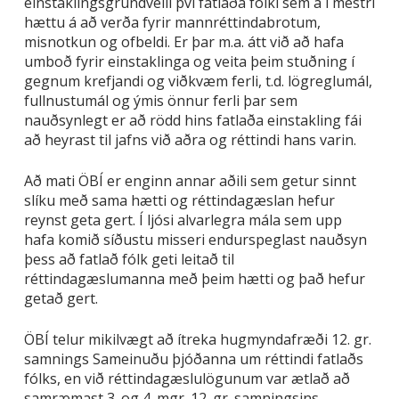
einstaklingsgrundvelli því fatlaða fólki sem á í mestri
hættu á að verða fyrir mannréttindabrotum,
misnotkun og ofbeldi. Er þar m.a. átt við að hafa
umboð fyrir einstaklinga og veita þeim stuðning í
gegnum krefjandi og viðkvæm ferli, t.d. lögreglumál,
fullnustumál og ýmis önnur ferli þar sem
nauðsynlegt er að rödd hins fatlaða einstakling fái
að heyrast til jafns við aðra og réttindi hans varin.
Að mati ÖBÍ er enginn annar aðili sem getur sinnt
slíku með sama hætti og réttindagæslan hefur
reynst geta gert. Í ljósi alvarlegra mála sem upp
hafa komið síðustu misseri endurspeglast nauðsyn
þess að fatlað fólk geti leitað til
réttindagæslumanna með þeim hætti og það hefur
getað gert.
ÖBÍ telur mikilvægt að ítreka hugmyndafræði 12. gr.
samnings Sameinuðu þjóðanna um réttindi fatlaðs
fólks, en við réttindagæslulögunum var ætlað að
samræmast 3. og 4. mgr. 12. gr. samningsins.