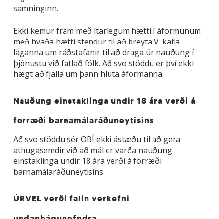
samninginn.
Ekki kemur fram með ítarlegum hætti í áformunum
með hvaða hætti stendur til að breyta V. kafla
laganna um ráðstafanir til að draga úr nauðung í
þjónustu við fatlað fólk. Að svo stöddu er því ekki
hægt að fjalla um þann hluta áformanna.
Nauðung einstaklinga undir 18 ára verði á
forræði barnamálaráðuneytisins
Að svo stöddu sér ÖBÍ ekki ástæðu til að gera
athugasemdir við að mál er varða nauðung
einstaklinga undir 18 ára verði á forræði
barnamálaráðuneytisins.
ÚRVEL verði falin verkefni
undanþágunefndra