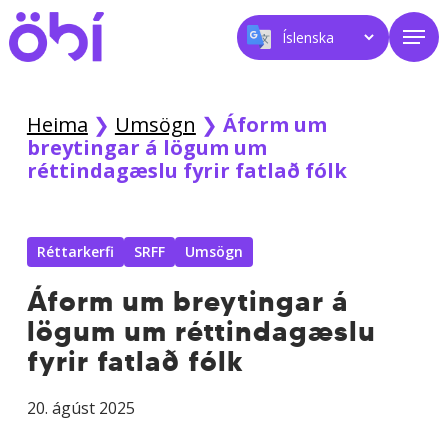
Skip
Men
to
main
content
Heima
❯
Umsögn
❯
Áform um
breytingar á lögum um
réttindagæslu fyrir fatlað fólk
Réttarkerfi
SRFF
Umsögn
Áform um breytingar á
lögum um réttindagæslu
fyrir fatlað fólk
20. ágúst 2025