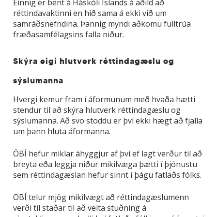
Einnig er bent á Háskóli Íslands á aðild að
réttindavaktinni en hið sama á ekki við um
samráðsnefndina. Þannig myndi aðkomu fulltrúa
fræðasamfélagsins falla niður.
Skýra eigi hlutverk réttindagæslu og
sýslumanna
Hvergi kemur fram í áformunum með hvaða hætti
stendur til að skýra hlutverk réttindagæslu og
sýslumanna. Að svo stöddu er því ekki hægt að fjalla
um þann hluta áformanna.
ÖBÍ hefur miklar áhyggjur af því ef lagt verður til að
breyta eða leggja niður mikilvæga þætti í þjónustu
sem réttindagæslan hefur sinnt í þágu fatlaðs fólks.
ÖBÍ telur mjög mikilvægt að réttindagæslumenn
verði til staðar til að veita stuðning á