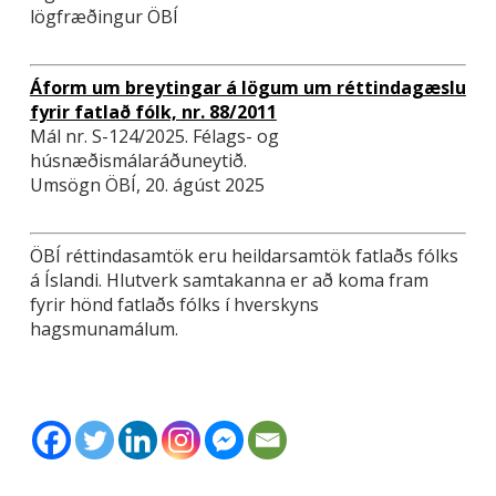
lögfræðingur ÖBÍ
Áform um breytingar á lögum um réttindagæslu
fyrir fatlað fólk, nr. 88/2011
Mál nr. S-124/2025. Félags- og
húsnæðismálaráðuneytið.
Umsögn ÖBÍ, 20. ágúst 2025
ÖBÍ réttindasamtök eru heildarsamtök fatlaðs fólks
á Íslandi. Hlutverk samtakanna er að koma fram
fyrir hönd fatlaðs fólks í hverskyns
hagsmunamálum.