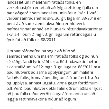
landsáætlun í málefnum fatlaðs fólks, en
verkefnastjórn er ætlað að fylgja eftir og fjalla um
þær aðgerðir sem landsáætlunin felur í sér. Hvað
varðar samráðsnefnd skv. 36. gr. laga nr. 38/2018 er
bent á að samkvæmt ákvæðinu er hlutverk
nefndarinnar annað en hlutverk réttindavaktarinnar
skv. a-f liðum 2. mgr. 3. gr. laga um réttindagæslu
fyrir fatlað fólk nr. 88/2011.
Um samráðsnefndina segir að hún sé
samráðsnefnd um málefni fatlaðs fólks og að hún
sé ráðgefandi fyrir ráðherra. Réttindavaktin hefur
skv. stafliðum b-f í 2. mgr. 3. gr. laga nr. 88/2011 m.a.
það hlutverk að safna upplýsingum um málefni
fatlaðs fólks, koma ábendingum á framfæri, fræða
og upplýsa, annast útgáfu, vinna gegn fordómum
o.fl. Verði þau hlutverk ekki falin öðrum aðila er ljóst
að þau falla niður verði tillaga áformanna um að
leggja réttindavaktina niður að lögum.