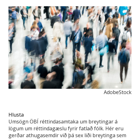
AdobeStock
Hlusta
Umsögn ÖBÍ réttindasamtaka um breytingar á
lögum um réttindagæslu fyrir fatlað fólk. Hér eru
gerðar athugasemdir við þá sex liði breytinga sem