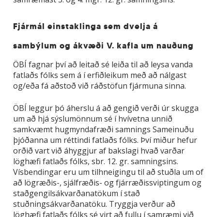
Fjármál einstaklinga sem dvelja á
sambýlum og ákvæði V. kafla um nauðung
ÖBÍ fagnar því að leitað sé leiða til að leysa vanda
fatlaðs fólks sem á í erfiðleikum með að nálgast
og/eða fá aðstoð við ráðstöfun fjármuna sinna.
ÖBÍ leggur þó áherslu á að gengið verði úr skugga
um að hjá sýslumönnum sé í hvívetna unnið
samkvæmt hugmyndafræði samnings Sameinuðu
þjóðanna um réttindi fatlaðs fólks. Því miður hefur
orðið vart við áhyggjur af bakslagi hvað varðar
löghæfi fatlaðs fólks, sbr. 12. gr. samningsins.
Vísbendingar eru um tilhneigingu til að stuðla um of
að lögræðis-, sjálfræðis- og fjárræðissviptingum og
staðgengilsákvarðanatökum í stað
stuðningsákvarðanatöku. Tryggja verður að
löghæfi fatlaðs fólks sé virt að fullu í samræmi við