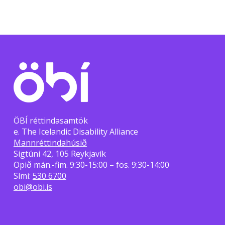
ÖBÍ réttindasamtök
e. The Icelandic Disability Alliance
Mannréttindahúsið
Sigtúni 42, 105 Reykjavík
Opið mán.-fim. 9:30-15:00 – fös. 9:30-14:00
Sími:
530 6700
obi@obi.is