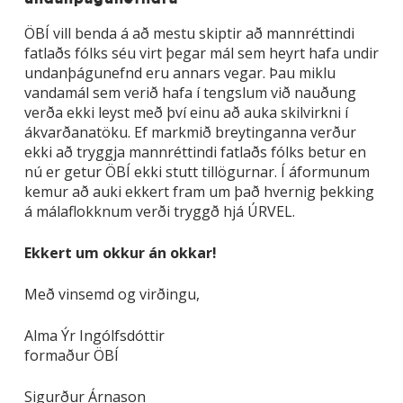
ÖBÍ vill benda á að mestu skiptir að mannréttindi
fatlaðs fólks séu virt þegar mál sem heyrt hafa undir
undanþágunefnd eru annars vegar. Þau miklu
vandamál sem verið hafa í tengslum við nauðung
verða ekki leyst með því einu að auka skilvirkni í
ákvarðanatöku. Ef markmið breytinganna verður
ekki að tryggja mannréttindi fatlaðs fólks betur en
nú er getur ÖBÍ ekki stutt tillögurnar. Í áformunum
kemur að auki ekkert fram um það hvernig þekking
á málaflokknum verði tryggð hjá ÚRVEL.
Ekkert um okkur án okkar!
Með vinsemd og virðingu,
Alma Ýr Ingólfsdóttir
formaður ÖBÍ
Sigurður Árnason