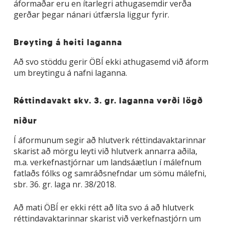
áformaðar eru en ítarlegri athugasemdir verða
gerðar þegar nánari útfærsla liggur fyrir.
Breyting á heiti laganna
Að svo stöddu gerir ÖBÍ ekki athugasemd við áform
um breytingu á nafni laganna.
Réttindavakt skv. 3. gr. laganna verði lögð
niður
Í áformunum segir að hlutverk réttindavaktarinnar
skarist að mörgu leyti við hlutverk annarra aðila,
m.a. verkefnastjórnar um landsáætlun í málefnum
fatlaðs fólks og samráðsnefndar um sömu málefni,
sbr. 36. gr. laga nr. 38/2018.
Að mati ÖBÍ er ekki rétt að líta svo á að hlutverk
réttindavaktarinnar skarist við verkefnastjórn um