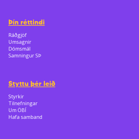
Þín réttindi
Ráðgjöf
Umsagnir
Dómsmál
Samningur SÞ
Styttu þér leið
Styrkir
Tilnefningar
Um ÖBÍ
Hafa samband