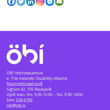
ÖBÍ réttindasamtök
e. The Icelandic Disability Alliance
Mannréttindahúsið
Sigtúni 42, 105 Reykjavík
Opið mán.-fim. 9:30-15:00 – fös. 9:30-14:00
Sími:
530 6700
obi@obi.is