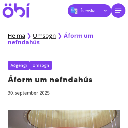
Skip
Men
to
main
content
Heima
❯
Umsögn
❯
Áform um
nefndahús
Aðgengi
Umsögn
Áform um nefndahús
30. september 2025