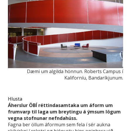
Dæmi um algilda hönnun. Roberts Campus í
Kaliforníu, Bandaríkjunum.
Hlusta
Áherslur ÖBÍ réttindasamtaka um áform um
frumvarp til laga um breytingu á ýmsum lögum
vegna stofnunar nefndahúss.
Fagna ber öllum áformum sem fela í sér aukna
skilvirkni í rekstri og þjónustu hins opinbera við