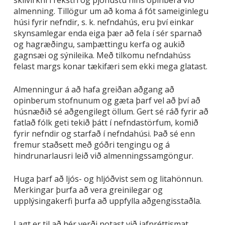
almenning. Tillögur um að koma á fót sameiginlegu
húsi fyrir nefndir, s. k. nefndahús, eru því einkar
skynsamlegar enda eiga þær að fela í sér sparnað
og hagræðingu, samþættingu kerfa og aukið
gagnsæi og sýnileika. Með tilkomu nefndahúss
felast margs konar tækifæri sem ekki mega glatast.
Almenningur á að hafa greiðan aðgang að
opinberum stofnunum og gæta þarf vel að því að
húsnæðið sé aðgengilegt öllum. Gert sé ráð fyrir að
fatlað fólk geti tekið þátt í nefndastörfum, komið
fyrir nefndir og starfað í nefndahúsi. Það sé enn
fremur staðsett með góðri tengingu og á
hindrunarlausri leið við almenningssamgöngur.
Huga þarf að ljós- og hljóðvist sem og litahönnun.
Merkingar þurfa að vera greinilegar og
upplýsingakerfi þurfa að uppfylla aðgengisstaðla.
Lagt er til að hér verði notast við jafnréttismat