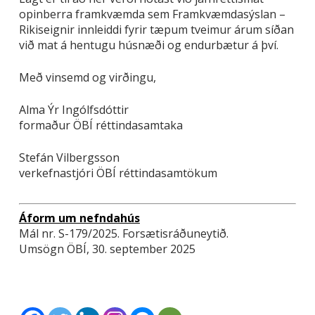
opinberra framkvæmda sem Framkvæmdasýslan –
Rikiseignir innleiddi fyrir tæpum tveimur árum síðan
við mat á hentugu húsnæði og endurbætur á því.
Með vinsemd og virðingu,
Alma Ýr Ingólfsdóttir
formaður ÖBÍ réttindasamtaka
Stefán Vilbergsson
verkefnastjóri ÖBÍ réttindasamtökum
Áform um nefndahús
Mál nr. S-179/2025. Forsætisráðuneytið.
Umsögn ÖBÍ, 30. september 2025