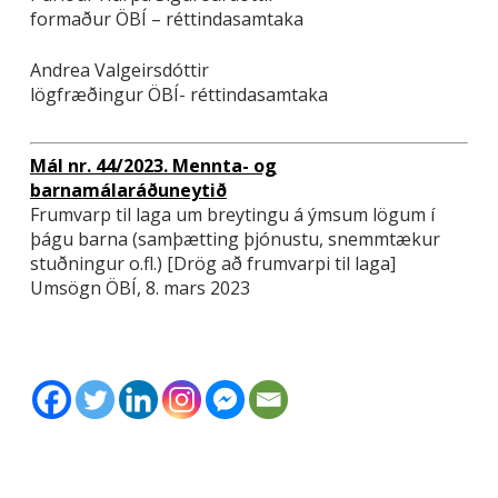
formaður ÖBÍ – réttindasamtaka
Andrea Valgeirsdóttir
lögfræðingur ÖBÍ- réttindasamtaka
Mál nr. 44/2023. Mennta- og
barnamálaráðuneytið
Frumvarp til laga um breytingu á ýmsum lögum í
þágu barna (samþætting þjónustu, snemmtækur
stuðningur o.fl.) [Drög að frumvarpi til laga]
Umsögn ÖBÍ, 8. mars 2023