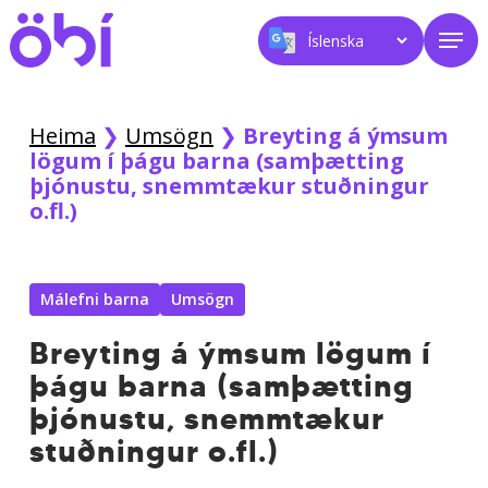
Skip
Men
to
main
content
Heima
❯
Umsögn
❯
Breyting á ýmsum
lögum í þágu barna (samþætting
þjónustu, snemmtækur stuðningur
o.fl.)
Málefni barna
Umsögn
Breyting á ýmsum lögum í
þágu barna (samþætting
þjónustu, snemmtækur
stuðningur o.fl.)