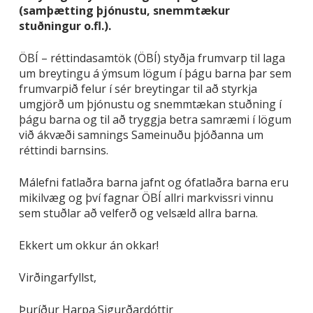
(samþætting þjónustu, snemmtækur
stuðningur o.fl.).
ÖBÍ – réttindasamtök (ÖBÍ) styðja frumvarp til laga
um breytingu á ýmsum lögum í þágu barna þar sem
frumvarpið felur í sér breytingar til að styrkja
umgjörð um þjónustu og snemmtækan stuðning í
þágu barna og til að tryggja betra samræmi í lögum
við ákvæði samnings Sameinuðu þjóðanna um
réttindi barnsins.
Málefni fatlaðra barna jafnt og ófatlaðra barna eru
mikilvæg og því fagnar ÖBÍ allri markvissri vinnu
sem stuðlar að velferð og velsæld allra barna.
Ekkert um okkur án okkar!
Virðingarfyllst,
Þuríður Harpa Sigurðardóttir