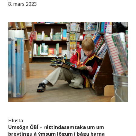
8. mars 2023
Hlusta
Umsögn ÖBÍ – réttindasamtaka um um
breytingu á ýmsum lögum í þágu barna