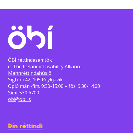
ÖBÍ réttindasamtök
e. The Icelandic Disability Alliance
Mannréttindahúsið
Sigtúni 42, 105 Reykjavík
Opið mán.-fim. 9:30-15:00 – fös. 9:30-14:00
Sími:
530 6700
obi@obi.is
Þín réttindi