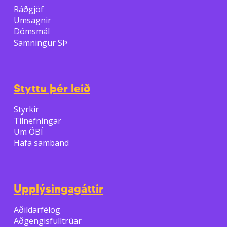
Ráðgjöf
Umsagnir
Dómsmál
Samningur SÞ
Styttu þér leið
Styrkir
Tilnefningar
Um ÖBÍ
Hafa samband
Upplýsingagáttir
Aðildarfélög
Aðgengisfulltrúar