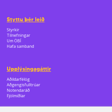
Styttu þér leið
Styrkir
Tilnefningar
Um ÖBÍ
Hafa samband
Upplýsingagáttir
Aðildarfélög
Aðgengisfulltrúar
Notendaráð
Fjölmiðlar