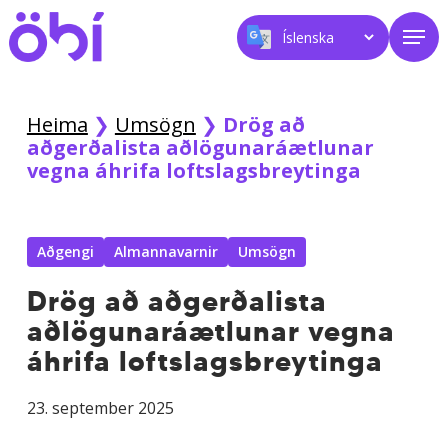
Skip
Men
to
main
content
Heima
❯
Umsögn
❯
Drög að
aðgerðalista aðlögunaráætlunar
vegna áhrifa loftslagsbreytinga
Aðgengi
Almannavarnir
Umsögn
Drög að aðgerðalista
aðlögunaráætlunar vegna
áhrifa loftslagsbreytinga
23. september 2025