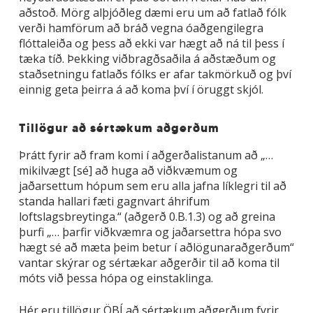
aðstoð. Mörg alþjóðleg dæmi eru um að fatlað fólk
verði hamförum að bráð vegna óaðgengilegra
flóttaleiða og þess að ekki var hægt að ná til þess í
tæka tíð. Þekking viðbragðsaðila á aðstæðum og
staðsetningu fatlaðs fólks er afar takmörkuð og því
einnig geta þeirra á að koma því í öruggt skjól.
Tillögur að sértækum aðgerðum
Þrátt fyrir að fram komi í aðgerðalistanum að „…
mikilvægt [sé] að huga að viðkvæmum og
jaðarsettum hópum sem eru alla jafna líklegri til að
standa hallari fæti gagnvart áhrifum
loftslagsbreytinga.“ (aðgerð 0.B.1.3) og að greina
þurfi „… þarfir viðkvæmra og jaðarsettra hópa svo
hægt sé að mæta þeim betur í aðlögunaraðgerðum“
vantar skýrar og sértækar aðgerðir til að koma til
móts við þessa hópa og einstaklinga.
Hér eru tillögur ÖBÍ að sértækum aðgerðum fyrir