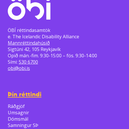
ÖBÍ réttindasamtök
e. The Icelandic Disability Alliance
Mannréttindahúsið
Sigtúni 42, 105 Reykjavík
Opið mán.-fim. 9:30-15:00 – fös. 9:30-14:00
Sími:
530 6700
obi@obi.is
Þín réttindi
Ráðgjöf
Umsagnir
Dómsmál
Samningur SÞ