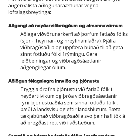
aðgerðalista aðlögunaráætlunar vegna
loftslagsbreytinga:
Aðgengi að neyðarviðbrögðum og almannavörnum
Aðlaga viðvörunarkerfi að þörfum fatlaðs fólks
(sjón-, heyrnar- og hreyfihamlaðra). Þjálfa
viðbragðsaðila og uppfæra búnað til að geta
sinnt fötluðu fólki í rýmingu. Gera
leiðbeiningar og viðbragðsáætlanir
aðgengilegar öllum.
Aðlögun félagslegra innviða og þjónustu
Tryggja órofna þjónustu við fatlað fólk í
neyðartilvikum og þróa viðbragðsáætlanir
fyrir þjónustuaðila sem sinna fötluðu fólki,
bæði á landsvísu og eftir landshlutum. Bæta
tækjabúnað viðbragðsaðila svo þeir hafi tök á
að bregðast rétt við í aðstæðum.
Samráð og þátttaka fatlaðs fólks í stefnumótun