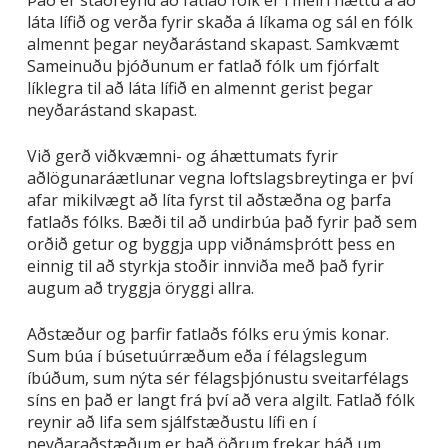
láta lífið og verða fyrir skaða á líkama og sál en fólk
almennt þegar neyðarástand skapast. Samkvæmt
Sameinuðu þjóðunum er fatlað fólk um fjórfalt
líklegra til að láta lífið en almennt gerist þegar
neyðarástand skapast.
Við gerð viðkvæmni- og áhættumats fyrir
aðlögunaráætlunar vegna loftslagsbreytinga er því
afar mikilvægt að líta fyrst til aðstæðna og þarfa
fatlaðs fólks. Bæði til að undirbúa það fyrir það sem
orðið getur og byggja upp viðnámsþrótt þess en
einnig til að styrkja stoðir innviða með það fyrir
augum að tryggja öryggi allra.
Aðstæður og þarfir fatlaðs fólks eru ýmis konar.
Sum búa í búsetuúrræðum eða í félagslegum
íbúðum, sum nýta sér félagsþjónustu sveitarfélags
síns en það er langt frá því að vera algilt. Fatlað fólk
reynir að lifa sem sjálfstæðustu lífi en í
neyðaraðstæðum er það öðrum frekar háð um