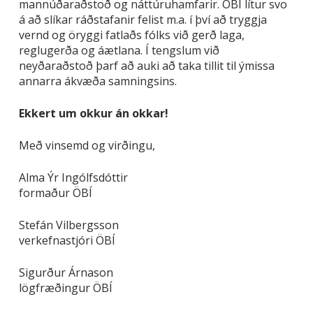
mannúðaraðstoð og náttúruhamfarir. ÖBÍ lítur svo
á að slíkar ráðstafanir felist m.a. í því að tryggja
vernd og öryggi fatlaðs fólks við gerð laga,
reglugerða og áætlana. Í tengslum við
neyðaraðstoð þarf að auki að taka tillit til ýmissa
annarra ákvæða samningsins.
Ekkert um okkur án okkar!
Með vinsemd og virðingu,
Alma Ýr Ingólfsdóttir
formaður ÖBÍ
Stefán Vilbergsson
verkefnastjóri ÖBÍ
Sigurður Árnason
lögfræðingur ÖBÍ