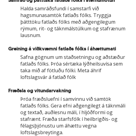
Halda samráðsfundi í samstarfi við
hagsmunasamtök fatlaðs fólks. Tryggja
þátttöku fatlaðs fólks með aðgengilegum
rýmum, rit- og táknmálstúlkum og stafrænum
lausnum.
Greining á viðkvæmni fatlaðs fólks í áhættumati
Safna gögnum um staðsetningu og aðstæður
fatlaðs fólks. Þróa sértæka lýðheilsuvísa sem
taka mið af fötluðu fólki. Meta áhrif
loftslagsvár á fatlað fólk
Fræðsla og vitundarvakning
Þróa fræðsluefni í samvinnu við samtök
fatlaðs fólks. Gera efni aðgengilegt á táknmáli
og textað, auðlesnu máli, í hljóðformi og
stafrænt. Fræða starfsfólk í heilbrigðis- og
félagsþjónustu um áhættu vegna
loftslagsbreytinga.