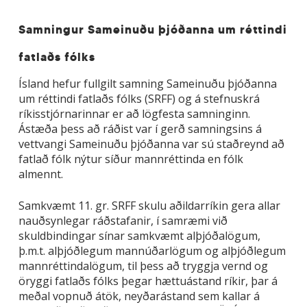
Samningur Sameinuðu þjóðanna um réttindi
fatlaðs fólks
Ísland hefur fullgilt samning Sameinuðu þjóðanna
um réttindi fatlaðs fólks (SRFF) og á stefnuskrá
ríkisstjórnarinnar er að lögfesta samninginn.
Ástæða þess að ráðist var í gerð samningsins á
vettvangi Sameinuðu þjóðanna var sú staðreynd að
fatlað fólk nýtur síður mannréttinda en fólk
almennt.
Samkvæmt 11. gr. SRFF skulu aðildarríkin gera allar
nauðsynlegar ráðstafanir, í samræmi við
skuldbindingar sínar samkvæmt alþjóðalögum,
þ.m.t. alþjóðlegum mannúðarlögum og alþjóðlegum
mannréttindalögum, til þess að tryggja vernd og
öryggi fatlaðs fólks þegar hættuástand ríkir, þar á
meðal vopnuð átök, neyðarástand sem kallar á