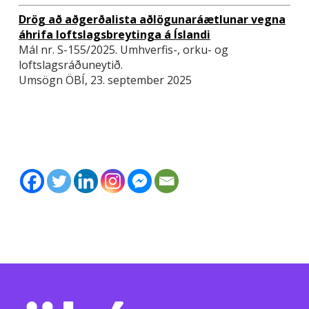
Drög að aðgerðalista aðlögunaráætlunar vegna
áhrifa loftslagsbreytinga á Íslandi
Mál nr. S-155/2025. Umhverfis-, orku- og
loftslagsráðuneytið.
Umsögn ÖBÍ, 23. september 2025