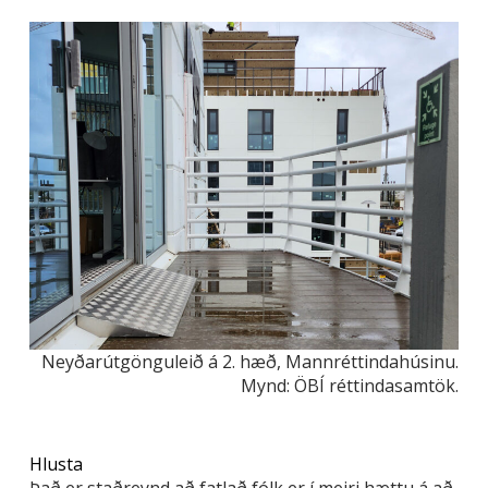
Neyðarútgönguleið á 2. hæð, Mannréttindahúsinu.
Mynd: ÖBÍ réttindasamtök.
Hlusta
Það er staðreynd að fatlað fólk er í meiri hættu á að