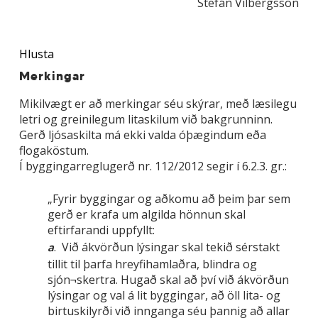
Stefán Vilbergsson
Hlusta
Merkingar
Mikilvægt er að merkingar séu skýrar, með læsilegu
letri og greinilegum litaskilum við bakgrunninn.
Gerð ljósaskilta má ekki valda óþægindum eða
flogaköstum.
Í byggingarreglugerð nr. 112/2012 segir í 6.2.3. gr.:
„Fyrir byggingar og aðkomu að þeim þar sem
gerð er krafa um algilda hönnun skal
eftirfarandi uppfyllt:
. Við ákvörðun lýsingar skal tekið sérstakt
a
tillit til þarfa hreyfihamlaðra, blindra og
sjón¬skertra. Hugað skal að því við ákvörðun
lýsingar og val á lit byggingar, að öll lita- og
birtuskilyrði við innganga séu þannig að allar