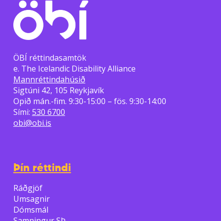
ÖBÍ réttindasamtök
e. The Icelandic Disability Alliance
Mannréttindahúsið
Sigtúni 42, 105 Reykjavík
Opið mán.-fim. 9:30-15:00 – fös. 9:30-14:00
Sími:
530 6700
obi@obi.is
Þín réttindi
Ráðgjöf
Umsagnir
Dómsmál
Samningur SÞ