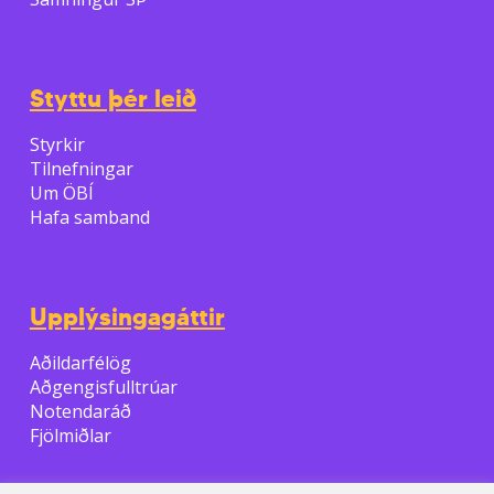
Styttu þér leið
Styrkir
Tilnefningar
Um ÖBÍ
Hafa samband
Upplýsingagáttir
Aðildarfélög
Aðgengisfulltrúar
Notendaráð
Fjölmiðlar