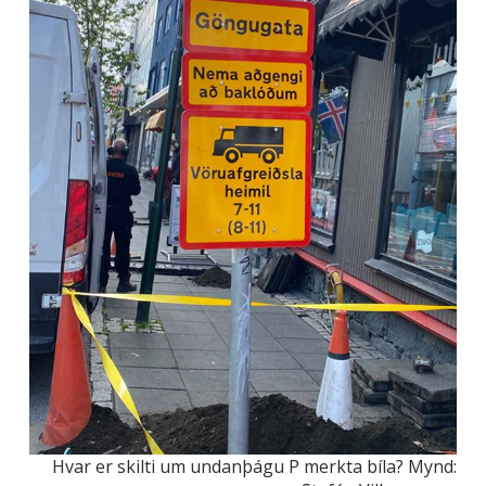
Hvar er skilti um undanþágu P merkta bíla? Mynd: