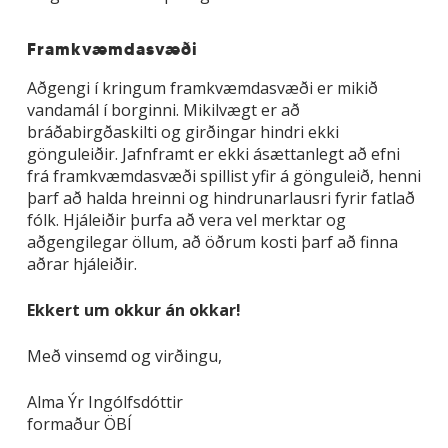
Framkvæmdasvæði
Aðgengi í kringum framkvæmdasvæði er mikið
vandamál í borginni. Mikilvægt er að
bráðabirgðaskilti og girðingar hindri ekki
gönguleiðir. Jafnframt er ekki ásættanlegt að efni
frá framkvæmdasvæði spillist yfir á gönguleið, henni
þarf að halda hreinni og hindrunarlausri fyrir fatlað
fólk. Hjáleiðir þurfa að vera vel merktar og
aðgengilegar öllum, að öðrum kosti þarf að finna
aðrar hjáleiðir.
Ekkert um okkur án okkar!
Með vinsemd og virðingu,
Alma Ýr Ingólfsdóttir
formaður ÖBÍ