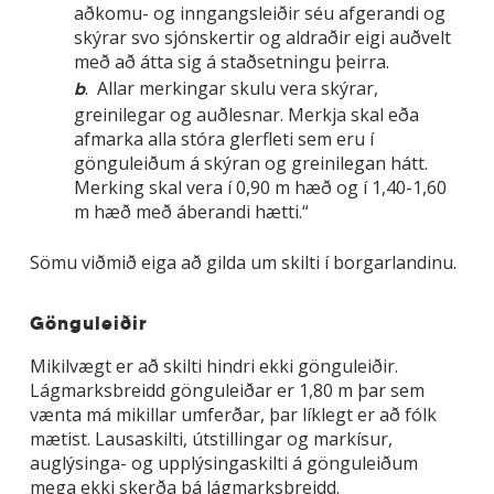
aðkomu- og inngangsleiðir séu afgerandi og
skýrar svo sjónskertir og aldraðir eigi auðvelt
með að átta sig á staðsetningu þeirra.
. Allar merkingar skulu vera skýrar,
b
greinilegar og auðlesnar. Merkja skal eða
afmarka alla stóra glerfleti sem eru í
gönguleiðum á skýran og greinilegan hátt.
Merking skal vera í 0,90 m hæð og í 1,40-1,60
m hæð með áberandi hætti.“
Sömu viðmið eiga að gilda um skilti í borgarlandinu.
Gönguleiðir
Mikilvægt er að skilti hindri ekki gönguleiðir.
Lágmarksbreidd gönguleiðar er 1,80 m þar sem
vænta má mikillar umferðar, þar líklegt er að fólk
mætist. Lausaskilti, útstillingar og markísur,
auglýsinga- og upplýsingaskilti á gönguleiðum
mega ekki skerða þá lágmarksbreidd.