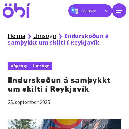
Skip
Men
to
main
content
Heima
❯
Umsögn
❯
Endurskoðun á
samþykkt um skilti í Reykjavík
Aðgengi
Umsögn
Endurskoðun á samþykkt
um skilti í Reykjavík
25. september 2025