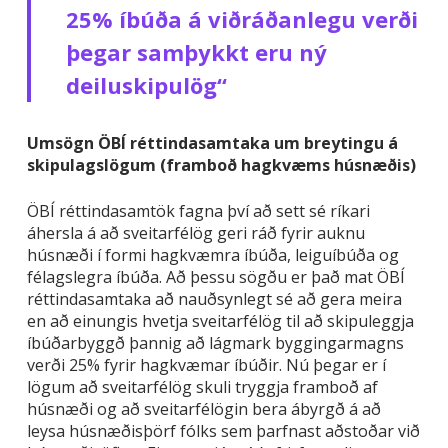
25% íbúða á viðráðanlegu verði
þegar samþykkt eru ný
deiluskipulög“
Umsögn ÖBÍ réttindasamtaka um breytingu á
skipulagslögum (framboð hagkvæms húsnæðis)
ÖBÍ réttindasamtök fagna því að sett sé ríkari
áhersla á að sveitarfélög geri ráð fyrir auknu
húsnæði í formi hagkvæmra íbúða, leiguíbúða og
félagslegra íbúða. Að þessu sögðu er það mat ÖBÍ
réttindasamtaka að nauðsynlegt sé að gera meira
en að einungis hvetja sveitarfélög til að skipuleggja
íbúðarbyggð þannig að lágmark byggingarmagns
verði 25% fyrir hagkvæmar íbúðir. Nú þegar er í
lögum að sveitarfélög skuli tryggja framboð af
húsnæði og að sveitarfélögin bera ábyrgð á að
leysa húsnæðisþörf fólks sem þarfnast aðstoðar við