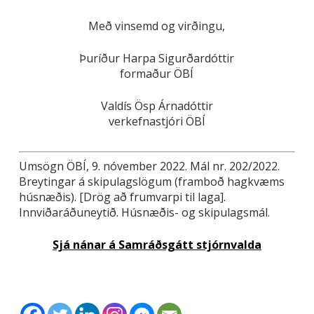
Með vinsemd og virðingu,
Þuríður Harpa Sigurðardóttir
formaður ÖBÍ
Valdís Ösp Árnadóttir
verkefnastjóri ÖBÍ
Umsögn ÖBÍ, 9. nóvember 2022. Mál nr. 202/2022.
Breytingar á skipulagslögum (framboð hagkvæms
húsnæðis). [Drög að frumvarpi til laga].
Innviðaráðuneytið. Húsnæðis- og skipulagsmál.
Sjá nánar á Samráðsgátt stjórnvalda