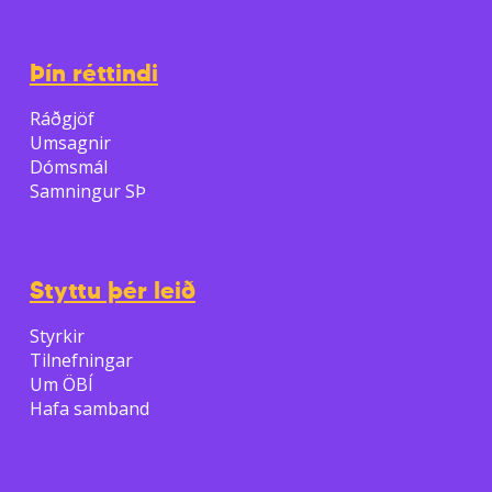
Þín réttindi
Ráðgjöf
Umsagnir
Dómsmál
Samningur SÞ
Styttu þér leið
Styrkir
Tilnefningar
Um ÖBÍ
Hafa samband