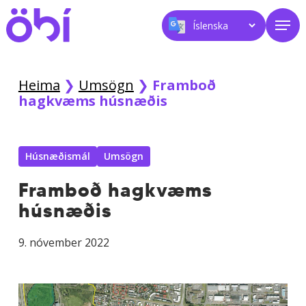
Skip
Men
to
main
content
Heima
❯
Umsögn
❯
Framboð
hagkvæms húsnæðis
Húsnæðismál
Umsögn
Framboð hagkvæms
húsnæðis
9. nóvember 2022