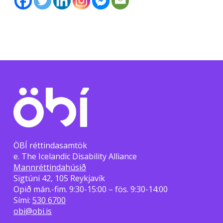
ÖBÍ réttindasamtök
e. The Icelandic Disability Alliance
Mannréttindahúsið
Sigtúni 42, 105 Reykjavík
Opið mán.-fim. 9:30-15:00 – fös. 9:30-14:00
Sími:
530 6700
obi@obi.is