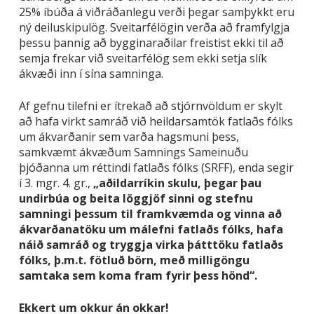
25% íbúða á viðráðanlegu verði þegar samþykkt eru
ný deiluskipulög. Sveitarfélögin verða að framfylgja
þessu þannig að bygginaraðilar freistist ekki til að
semja frekar við sveitarfélög sem ekki setja slík
ákvæði inn í sína samninga.
Af gefnu tilefni er ítrekað að stjórnvöldum er skylt
að hafa virkt samráð við heildarsamtök fatlaðs fólks
um ákvarðanir sem varða hagsmuni þess,
samkvæmt ákvæðum Samnings Sameinuðu
þjóðanna um réttindi fatlaðs fólks (SRFF), enda segir
í 3. mgr. 4. gr.,
„aðildarríkin skulu, þegar þau
undirbúa og beita löggjöf sinni og stefnu
samningi þessum til framkvæmda og vinna að
ákvarðanatöku um málefni fatlaðs fólks, hafa
náið samráð og tryggja virka þátttöku fatlaðs
fólks, þ.m.t. fötluð börn, með milligöngu
samtaka sem koma fram fyrir þess hönd“.
Ekkert um okkur án okkar!