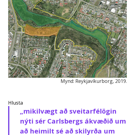
Mynd: Reykjavíkurborg, 2019.
Hlusta
„mikilvægt að sveitarfélögin
nýti sér Carlsbergs ákvæðið um
að heimilt sé að skilyrða um