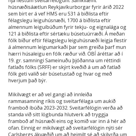
hjá flestum sveitarfélögum. Samkvæmt
húsnæðisáætlun Reykjavíkurborgar fyrir árið 2022
sem birt er á vef HMS eru 531 á biðlista eftir
félagslegu leiguhúsnæði, 1700 á biðlista eftir
almennum leiguíbúðum fyrir tekju- og eignalága og
121 á biðlista eftir sértæku búsetuúrræði. Á meðan
fólk bíður eftir félagslegu leiguhúsnæði leigja flestir
á almennum leigumarkaði þar sem greiða þarf mun
hærri húsaleigu en fólk ræður við. ÖBÍ áréttar að í
19. gr. samningi Sameinuðu þjóðanna um réttindi
fatlaðs fólks (SRFF) er skýrt kveðið á um að fatlað
fólk geti valið sér búsetustað og hvar og með
hverjum það býr.
Mikilvægt er að vel gangi að innleiða
rammasamning ríkis og sveitarfélaga um aukið
framboð íbúða 2023-2032. Sveitarfélögin verða að
standa við sitt lögbunda hlutverk að tryggja
framboð af húsnæði eins og komið var inn á hér að
ofan. Einnig er mikilvægt að sveitarfélögin nýti sér
Carlsbergs ákvæðið um að heimilt sé að skilyrða um