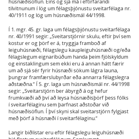
húsnæðisöflun. Eins og sjá má í eftirfarandi
tilvitnunum í lög um félagsþjónustu sveitarfélaga nr.
40/1911 og lög um húsnæðismál 44/1998.
Í 1. mgr. 45. gr. laga um félagsþjónustu sveitarfélaga
nr. 40/1991 segir: „Sveitarstjórnir skulu, eftir því sem
kostur er og þörf er á, tryggja framboð af
leiguhúsnæði, félagslegu kaupleiguhúsnæði og/eða
félagslegum eignaríbúðum handa þeim fjölskyldum
og einstaklingum sem ekki eru á annan hátt færir
um að sjá sér fyrir húsnæði sökum lágra launa,
þungrar framfærslubyrðar eða annarra félagslegra
aðstæðna.“ Í 5. gr. laga um húsnæðismál nr. 44/1998
segir: „Sveitarstjórn ber ábyrgð á og hefur
frumkvæði að því að leysa húsnæðisþörf þess fólks
í sveitarfélaginu sem þarfnast aðstoðar við
húsnæðisöflun. Í því skyni skal sveitarstjórn fylgjast
með þörf á húsnæði í sveitarfélaginu.“
Langir biðlistar eru eftir félagslegu leiguhúsnæði