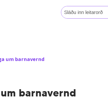
Leita
að:
aga um barnavernd
a um barnavernd