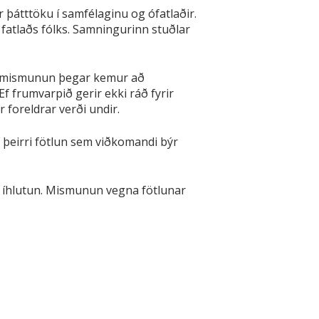
ar þátttöku í samfélaginu og ófatlaðir.
fatlaðs fólks. Samningurinn stuðlar
nni mismunun þegar kemur að
f frumvarpið gerir ekki ráð fyrir
 foreldrar verði undir.
 þeirri fötlun sem viðkomandi býr
en íhlutun. Mismunun vegna fötlunar