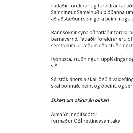
Fatlaðir foreldrar og foreldrar fatlað
Samningur Sameinuðu þjóðanna um rét
að aðstæðum sem gera þeim mögulegt
Rannsóknir sýna að fatlaðir foreldr
barnavernd. Fatlaðir foreldrar eru of
sérstökum úrræðum eða stuðningi fyrir
Þjónusta, stuðningur, upplýsingar o
við.
Sérstök áhersla skal lögð á valdefli
skal bönnuð, beint og óbeint, og sér
Ekkert um okkur án okkar!
Alma Ýr Ingólfsdóttir
formaður ÖBÍ réttindasamtaka