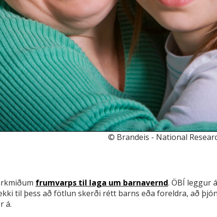
© Brandeis - National Research
markmiðum
frumvarps til laga um barnavernd
. ÖBÍ leggur 
ekki til þess að fötlun skerði rétt barns eða foreldra, að þ
r á.