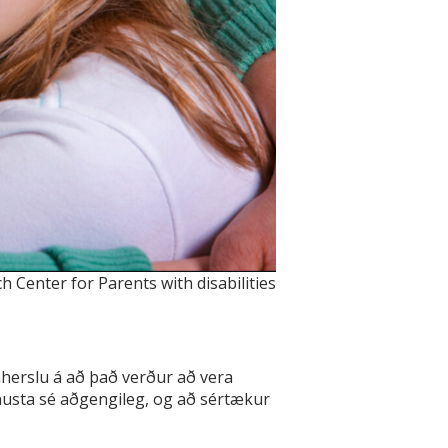
 Center for Parents with disabilities
áherslu á að það verður að vera
jónusta sé aðgengileg, og að sértækur