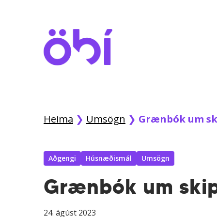
Skip
to
main
content
Heima
❯
Umsögn
❯
Grænbók um sk
Aðgengi
Húsnæðismál
Umsögn
Grænbók um skip
24. ágúst 2023