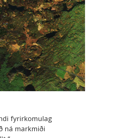
ndi fyrirkomulag
að ná markmiði