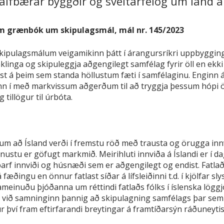
fbærar byggðir og sveitarfélög um land al
 grænbók um skipulagsmál, mál nr. 145/2023
 skipulagsmálum veigamikinn þátt í árangursríkri uppbyggin
klinga og skipuleggja aðgengilegt samfélag fyrir öll en ek
st á þeim sem standa höllustum fæti í samfélaginu. Enginn á 
a inn í með markvissum aðgerðum til að tryggja þessum hópi 
tillögur til úrbóta.
m að Ísland verði í fremstu röð með trausta og örugga innvi
u er göfugt markmið. Meirihluti innviða á Íslandi er í da
þarf innviði og húsnæði sem er aðgengilegt og endist. Fatlað
fæðingu en önnur fatlast síðar á lífsleiðinni t.d. í kjölfar sl
meinuðu þjóðanna um réttindi fatlaðs fólks í íslenska löggjö
t við samninginn þannig að skipulagning samfélags þar sem
r því fram eftirfarandi breytingar á framtíðarsýn ráðuneytis