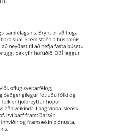
lt.“
gu samfélagsins. Brýnt er að huga
ki bara sum. Slæm staða á húsnæðis-
að neyðast til að hefja fasta búsetu
öruggt þak yfir höfuðið. ÖBÍ leggur
ði, öflug sveitarfélög,
g óaðgengilegur fötluðu fólki og
 fólk er fjölbreyttur hópur
yss eða veikinda. Í dag vinna íslensk
f. Því þarf framtíðarsýn
 innviðir og framsækin þjónusta,
ins.