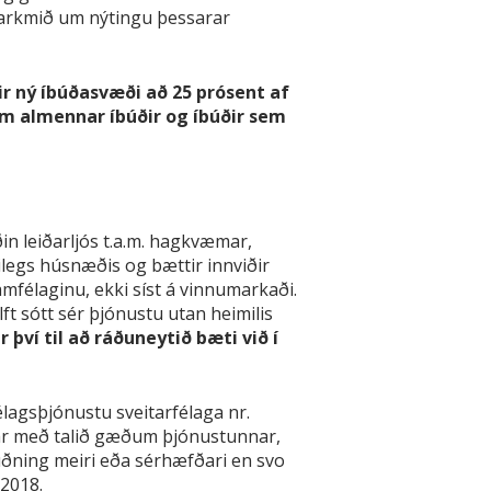
t markmið um nýtingu þessarar
ir ný íbúðasvæði að 25 prósent af
 um almennar íbúðir og íbúðir sem
n leiðarljós t.a.m. hagkvæmar,
egs húsnæðis og bættir innviðir
mfélaginu, ekki síst á vinnumarkaði.
ft sótt sér þjónustu utan heimilis
 því til að ráðuneytið bæti við í
lagsþjónustu sveitarfélaga nr.
þar með talið gæðum þjónustunnar,
tuðning meiri eða sérhæfðari en svo
/2018.