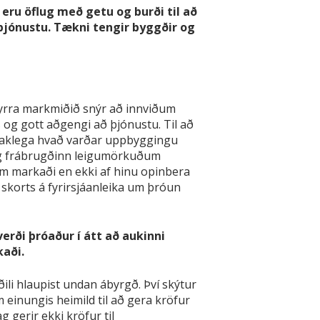
 eru öflug með getu og burði til að
jónustu. Tækni tengir byggðir og
Fyrra markmiðið snýr að innviðum
 og gott aðgengi að þjónustu. Til að
taklega hvað varðar uppbyggingu
ög frábrugðinn leigumörkuðum
nnum markaði en ekki af hinu opinbera
skorts á fyrirsjáanleika um þróun
verði þróaður í átt að aukinni
kaði.
ili hlaupist undan ábyrgð. Því skýtur
einungis heimild til að gera kröfur
gerir ekki kröfur til