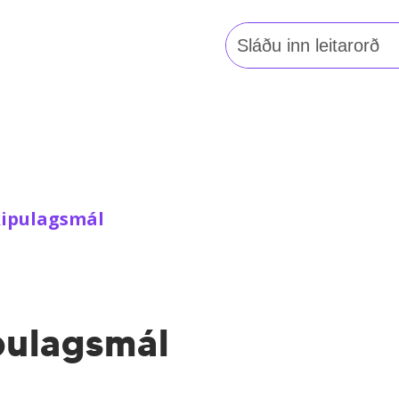
Leita
að:
ipulagsmál
ulagsmál