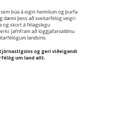
m sem búa á eigin heimilum og þurfa
g dæmi þess að sveitarfélög veigri
a og skort á félagslegu
rki. Jafnfram að löggjafarvaldinu
eitarfélögum landsins.
jórnastigsins og geri viðeigandi
félög um land allt.