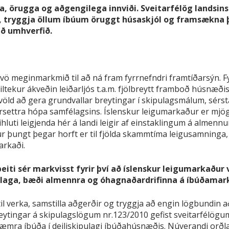
a, örugga og aðgengilega innviði. Sveitarfélög landsins
 tryggja öllum íbúum öruggt húsaskjól og framsækna þ
ið umhverfið.
tvö meginmarkmið til að ná fram fyrrnefndri framtíðarsýn. 
ekur ákveðin leiðarljós t.a.m. fjölbreytt framboð húsnæðis
ld að gera grundvallar breytingar í skipulagsmálum, sérs
settra hópa samfélagsins. Íslenskur leigumarkaður er mj
irihluti leigjenda hér á landi leigir af einstaklingum á alme
r þungt þegar horft er til fjölda skammtíma leigusamninga, 
arkaði.
beiti sér markvisst fyrir því að íslenskur leigumarkaður 
félaga, bæði almennra og óhagnaðardrifinna á íbúðamar
l verka, samstilla aðgerðir og tryggja að engin lögbundin að
ytingar á skipulagslögum nr.123/2010 gefist sveitarfélögum 
mra íbúða í deiliskipulagi íbúðahúsnæðis. Núverandi orðlag 