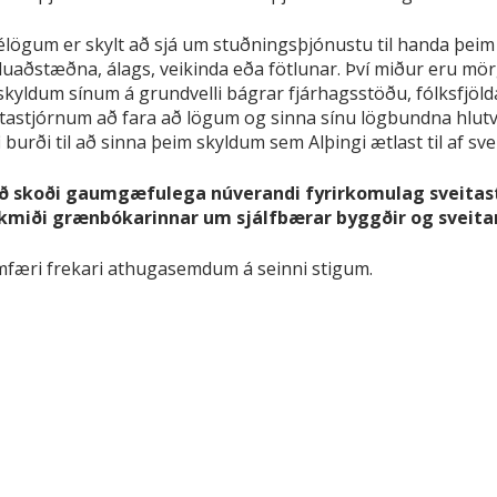
félögum er skylt að sjá um stuðningsþjónustu til handa þei
duaðstæðna, álags, veikinda eða fötlunar. Því miður eru mör
kyldum sínum á grundvelli bágrar fjárhagsstöðu, fólksfjöld
tastjórnum að fara að lögum og sinna sínu lögbundna hlutve
i burði til að sinna þeim skyldum sem Alþingi ætlast til af sv
ið skoði gaumgæfulega núverandi fyrirkomulag sveitast
kmiði grænbókarinnar um sjálfbærar byggðir og sveitar
ramfæri frekari athugasemdum á seinni stigum.