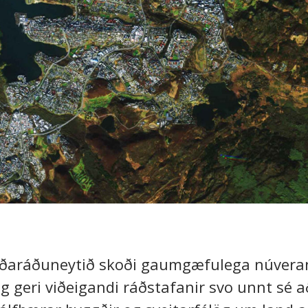
nviðaráðuneytið skoði gaumgæfulega núvera
og geri viðeigandi ráðstafanir svo unnt sé 