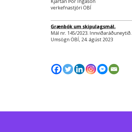
Kjartan Þór Ingason
verkefnastjóri ÖBÍ
Grænbók um skipulagsmál.
Mál nr. 145/2023. Innviðaráðuneytið.
Umsögn ÖBÍ, 24. ágúst 2023