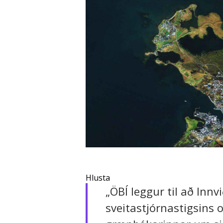
Hlusta
„ÖBÍ leggur til að In
sveitastjórnastigsins 