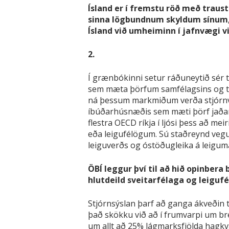
Ísland er í fremstu röð með traust
sinna lögbundnum skyldum sínum,
Ísland við umheiminn í jafnvægi v
2.
Í grænbókinni setur ráðuneytið sér 
sem mæta þörfum samfélagsins og tilt
ná þessum markmiðum verða stjórnvö
íbúðarhúsnæðis sem mæti þörf jaðar
flestra OECD ríkja í ljósi þess að me
eða leigufélögum. Sú staðreynd vegu
leiguverðs og óstöðugleika á leigum
ÖBÍ leggur því til að hið opinbera 
hlutdeild sveitarfélaga og leigu
Stjórnsýslan þarf að ganga ákveðin ti
það skökku við að í frumvarpi um bre
um allt að 25% lágmarksfjölda hagkvæ