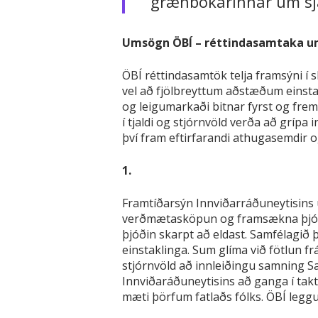
grænbókarinnar um sjál
Umsögn ÖBÍ – réttindasamtaka um
ÖBÍ réttindasamtök telja framsýni í
vel að fjölbreyttum aðstæðum einsta
og leigumarkaði bitnar fyrst og frem
í tjaldi og stjórnvöld verða að gríp
því fram eftirfarandi athugasemdir og 
1.
Framtíðarsýn Innviðarráðuneytisins u
verðmætasköpun og framsækna þjónust
þjóðin skarpt að eldast. Samfélagið 
einstaklinga. Sum glíma við fötlun frá 
stjórnvöld að innleiðingu samning Sa
Innviðaráðuneytisins að ganga í tak
mæti þörfum fatlaðs fólks. ÖBÍ leggu