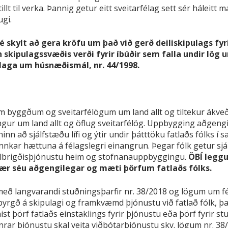
lt til verka. Þannig getur eitt sveitarfélag sett sér háleit
ugi.
é skylt að gera kröfu um það við gerð deiliskipulags fyr
 skipulagssvæðis verði fyrir íbúðir sem falla undir lög
la laga um húsnæðismál, nr. 44/1998.
 byggðum og sveitarfélögum um land allt og tiltekur ákveði
r um land allt og öflug sveitarfélög. Uppbygging aðgengil
að sjálfstæðu lífi og ýtir undir þátttöku fatlaðs fólks í sa
nnkar hættuna á félagslegri einangrun. Þegar fólk getur sjál
eilbrigðisþjónustu heim og stofnanauppbyggingu.
ÖBÍ leggur
þær séu aðgengilegar og mæti þörfum fatlaðs fólks.
 með langvarandi stuðningsþarfir nr. 38/2018 og lögum um fé
ábyrgð á skipulagi og framkvæmd þjónustu við fatlað fólk, 
t þörf fatlaðs einstaklings fyrir þjónustu eða þörf fyrir s
rar þjónustu skal veita viðbótarþjónustu skv. lögum nr. 38