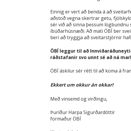
Einnig er vert að benda á að sveitar
aðstoð vegna skertrar getu, fjölskyl
sér við að sinna þessum lögbundnu s
íbúðarhúsnæði. Að mati ÖBÍ ber svei
beri að tryggja að sveitarstjórnir haf
ÖBÍ leggur til að Innviðaráðuneyt
ráðstafanir svo unnt sé að ná mar
ÖBÍ áskilur sér rétt til að koma á f
Ekkert um okkur án okkar!
Með vinsemd og virðingu,
Þuríður Harpa Sigurðardóttir
formaður ÖBÍ