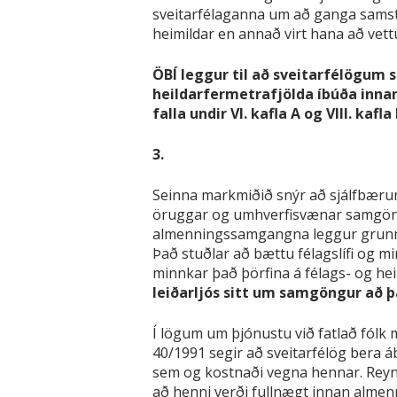
sveitarfélaganna um að ganga samstil
heimildar en annað virt hana að vett
ÖBÍ leggur til að sveitarfélögum s
heildarfermetrafjölda íbúða innan
falla undir VI. kafla A og VIII. kaf
3.
Seinna markmiðið snýr að sjálfbærum
öruggar og umhverfisvænar samgöngu
almenningssamgangna leggur grunninn 
Það stuðlar að bættu félagslífi og mi
minnkar það þörfina á félags- og h
leiðarljós sitt um samgöngur að 
Í lögum um þjónustu við fatlað fólk
40/1991 segir að sveitarfélög bera 
sem og kostnaði vegna hennar. Reynis
að henni verði fullnægt innan almenn