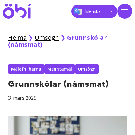
Skip
Men
to
main
content
Heima
❯
Umsögn
❯
Grunn­skólar
(námsmat)
Málefni barna
Menntamál
Umsögn
Grunn­skólar (námsmat)
3. mars 2025