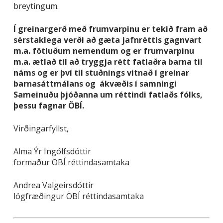
breytingum.
Í greinargerð með frumvarpinu er tekið fram að
sérstaklega verði að gæta jafnréttis gagnvart
m.a. fötluðum nemendum og er frumvarpinu
m.a. ætlað til að tryggja rétt fatlaðra barna til
náms og er því til stuðnings vitnað í greinar
barnasáttmálans og ákvæðis í samningi
Sameinuðu þjóðanna um réttindi fatlaðs fólks,
þessu fagnar ÖBÍ.
Virðingarfyllst,
Alma Ýr Ingólfsdóttir
formaður ÖBÍ réttindasamtaka
Andrea Valgeirsdóttir
lögfræðingur ÖBÍ réttindasamtaka