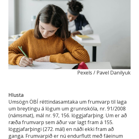
Pexels / Pavel Danilyuk
Hlusta
Umsögn ÖBÍ réttindasamtaka um frumvarp til laga
um breytingu á lögum um grunnskóla, nr. 91/2008
(námsmat), mál nr. 97, 156. löggjafarþing. Um er að
ræða frumvarp sem áður var lagt fram á 155.
löggjafarþingi (272. mál) en náði ekki fram að
ganga. Frumvarpið er nú endurflutt með fáeinum