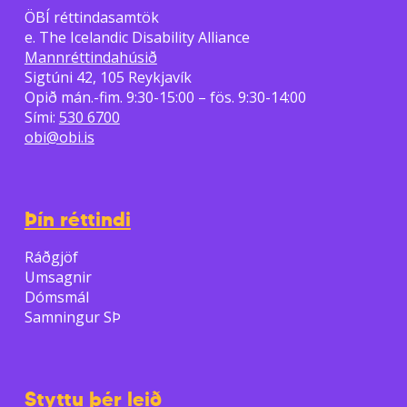
ÖBÍ réttindasamtök
e. The Icelandic Disability Alliance
Mannréttindahúsið
Sigtúni 42, 105 Reykjavík
Opið mán.-fim. 9:30-15:00 – fös. 9:30-14:00
Sími:
530 6700
obi@obi.is
Þín réttindi
Ráðgjöf
Umsagnir
Dómsmál
Samningur SÞ
Styttu þér leið