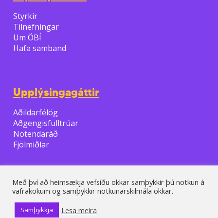
Styrkir
Tilnefningar
Um ÖBÍ
Hafa samband
Upplýsingagáttir
Aðildarfélög
Aðgengisfulltrúar
Notendaráð
Fjölmiðlar
Með því að heimsækja vefsíðu okkar samþykkir þú notkun á
vafrakökum og samþykkir notkunarskilmála okkar.
© 2026 ÖBI.
Lesa meira
Samþykkja
facebook
youtube
phone
email