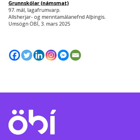
Grunn­skólar (námsmat)
97. mál, lagafrumvarp.
Allsherjar- og menntamálanefnd Alþingis.
Umsögn ÖBÍ, 3. mars 2025