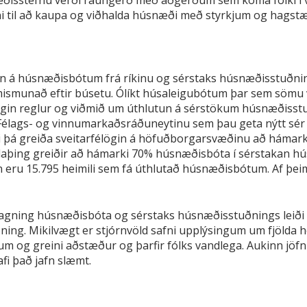
næðisstefnu verði raungerð með aðgerðum sem koma fólki í 
i til að kaupa og viðhalda húsnæði með styrkjum og hags
n á húsnæðisbótum frá ríkinu og sérstaks húsnæðisstuðning
 mismunað eftir búsetu. Ólíkt húsaleigubótum þar sem sömu vi
 eigin reglur og viðmið um úthlutun á sérstökum húsnæðisst
ags- og vinnumarkaðsráðuneytinu sem þau geta nýtt sér en 
i þá greiða sveitarfélögin á höfuðborgarsvæðinu að hámark
aþing greiðir að hámarki 70% húsnæðisbóta í sérstakan 
eru 15.795 heimili sem fá úthlutað húsnæðisbótum. Af þeim
agning húsnæðisbóta og sérstaks húsnæðisstuðnings leiði ek
ing. Mikilvægt er stjórnvöld safni upplýsingum um fjölda h
m og greini aðstæður og þarfir fólks vandlega. Aukinn jöfnu
afi það jafn slæmt.