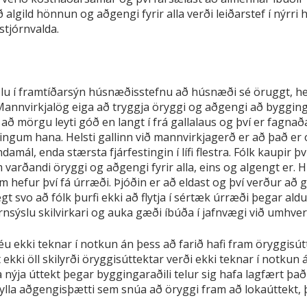
algild hönnun og aðgengi fyrir alla verði leiðarstef í nýrr
tjórnvalda.
slu í framtíðarsýn húsnæðisstefnu að húsnæði sé öruggt, h
 Mannvirkjalög eiga að tryggja öryggi og aðgengi að byggin
ð mörgu leyti góð en langt í frá gallalaus og því er fagnað
gum hana. Helsti gallinn við mannvirkjagerð er að það er of
mál, enda stærsta fjárfestingin í lífi flestra. Fólk kaupir 
arðandi öryggi og aðgengi fyrir alla, eins og algengt er. 
hefur því fá úrræði. Þjóðin er að eldast og því verður að gæ
t svo að fólk þurfi ekki að flytja í sértæk úrræði þegar aldu
sýslu skilvirkari og auka gæði íbúða í jafnvægi við umhverf
séu ekki teknar í notkun án þess að farið hafi fram öryggisút
t ekki öll skilyrði öryggisúttektar verði ekki teknar í notkun
ýja úttekt þegar byggingaraðili telur sig hafa lagfært það 
lla aðgengisþætti sem snúa að öryggi fram að lokaúttekt, þ