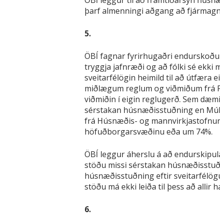
ÖBÍ leggur til að framtíðarsýn hús
þarf almenningi aðgang að fjármagn
5.
ÖBÍ fagnar fyrirhugaðri endurskoðu
tryggja jafnræði og að fólki sé ekki
sveitarfélögin heimild til að útfæra
miðlægum reglum og viðmiðum frá Fél
viðmiðin í eigin reglugerð. Sem dæm
sérstakan húsnæðisstuðning en Múl
frá Húsnæðis- og mannvirkjastofnun 
höfuðborgarsvæðinu eða um 74%.
ÖBÍ leggur áherslu á að endurskipul
stöðu missi sérstakan húsnæðisstuðn
húsnæðisstuðning eftir sveitarfélögu
stöðu má ekki leiða til þess að allir h
6.