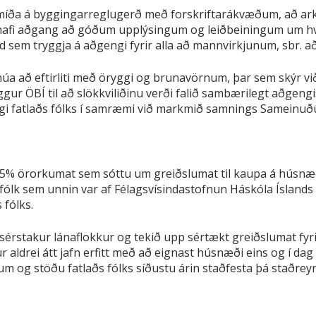
smíða á byggingarreglugerð með forskriftarákvæðum, að ark
afi aðgang að góðum upplýsingum og leiðbeiningum um hve
 sem tryggja á aðgengi fyrir alla að mannvirkjunum, sbr. að
úa að eftirliti með öryggi og brunavörnum, þar sem skýr viðu
gur ÖBÍ til að slökkviliðinu verði falið sambærilegt aðgengi
ngi fatlaðs fólks í samræmi við markmið samnings Sameinuðu
5% örorkumat sem sóttu um greiðslumat til kaupa á húsn
lk sem unnin var af Félagsvísindastofnun Háskóla Íslands f
 fólks.
 sérstakur lánaflokkur og tekið upp sértækt greiðslumat fyrir
 aldrei átt jafn erfitt með að eignast húsnæði eins og í dag
rum og stöðu fatlaðs fólks síðustu árin staðfesta þá staðrey