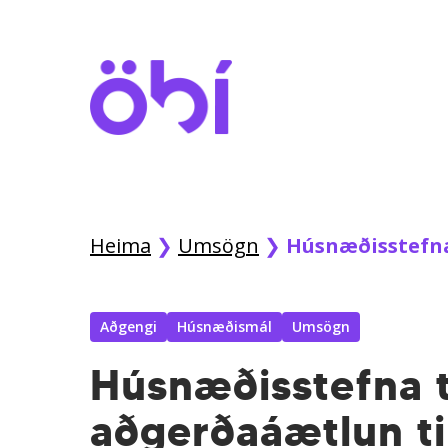
Skip
to
main
content
Heima
❯
Umsögn
❯
Húsnæðisstefna
Aðgengi
Húsnæðismál
Umsögn
Húsnæðisstefna t
aðgerðaáætlun ti