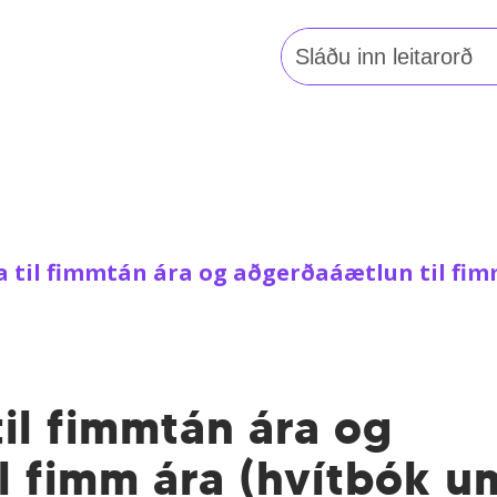
Leita
að:
 til fimmtán ára og aðgerðaáætlun til fi
il fimmtán ára og
l fimm ára (hvítbók u