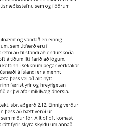
i húsnæðisstefnu sem og í öðrum
eilnæmt og vandað en einnig
gum, sem útfærð eru í
arefni að til standi að endurskoða
t á tíðum lítt farið að lögum.
því köttinn í sekknum þegar verktakar
Húsnæði á Íslandi er almennt
ta þess vel að allt nýtt
rinn færist yfir og hreyfigetan
ið er því afar mikilvæg áhersla.
tekt, sbr. aðgerð 2.12. Einnig verður
 án þess að bætt verði úr
sem miður fór. Allt of oft komast
rátt fyrir skýra skyldu um annað.