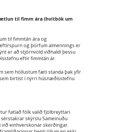
tlun til fimm ára (hvítbók um
um til fimmtán ára og
eftirspurn og þörfum almennings er
nt er að stjórnvöld viðhaldi þessu
sstefnu eftir fimmtán ár.
im sem höllustum fæti standa þak yfir
 sem birtist í nýrri húsnæðisstefnu
 fatlað fólk valið fjölbreyttari
gr. sérstakrar skýrslu Sameinuðu
i við einhverskonar skerðingar.
framtíðarinnar henti öllum en ekki