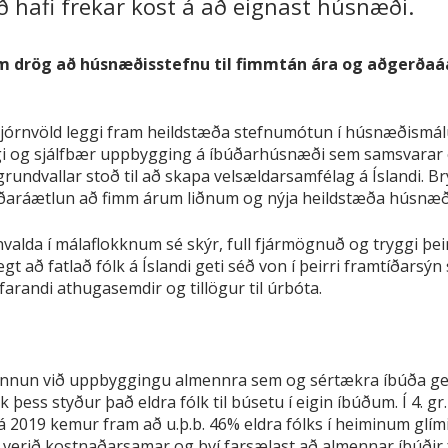
að hafi frekar kost á að eignast húsnæði.
 drög að húsnæðisstefnu til fimmtán ára og aðgerðaáæ
tjórnvöld leggi fram heildstæða stefnumótun í húsnæðismál
gi og sjálfbær uppbygging á íbúðarhúsnæði sem samsvarar 
undvallar stoð til að skapa velsældarsamfélag á Íslandi. Brý
erðaráætlun að fimm árum liðnum og nýja heildstæða húsnæði
nvalda í málaflokknum sé skýr, full fjármögnuð og tryggi þe
gt að fatlað fólk á Íslandi geti séð von í þeirri framtíðarsýn
rfarandi athugasemdir og tillögur til úrbóta.
önnun við uppbyggingu almennra sem og sértækra íbúða getur
uk þess styður það eldra fólk til búsetu í eigin íbúðum. Í 4. 
rá 2019 kemur fram að u.þ.b. 46% eldra fólks í heiminum glím
verið kostnaðarsamar og því farsælast að almennar íbúðir 