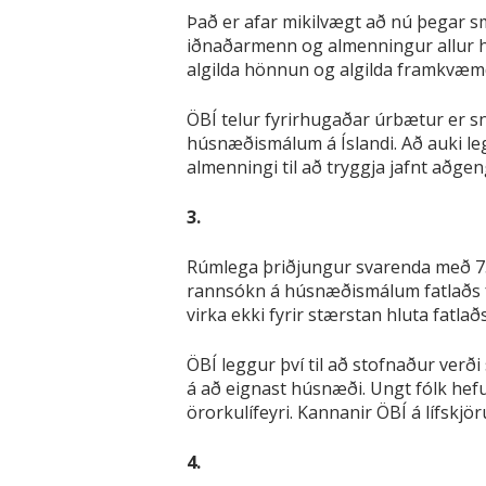
Það er afar mikilvægt að nú þegar 
iðnaðarmenn og almenningur allur h
algilda hönnun og algilda framkvæmd
ÖBÍ telur fyrirhugaðar úrbætur er sn
húsnæðismálum á Íslandi. Að auki leg
almenningi til að tryggja jafnt aðge
3.
Rúmlega þriðjungur svarenda með 7
rannsókn á húsnæðismálum fatlaðs fó
virka ekki fyrir stærstan hluta fatlaðs
ÖBÍ leggur því til að stofnaður verði
á að eignast húsnæði. Ungt fólk hefur
örorkulífeyri. Kannanir ÖBÍ á lífskjö
4.