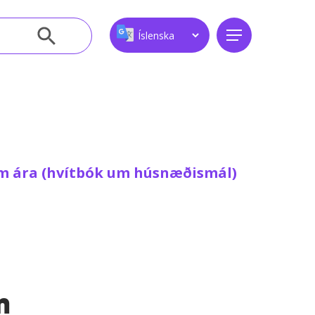
Leitarhnappur
Menu
mm ára (hvítbók um húsnæðismál)
m