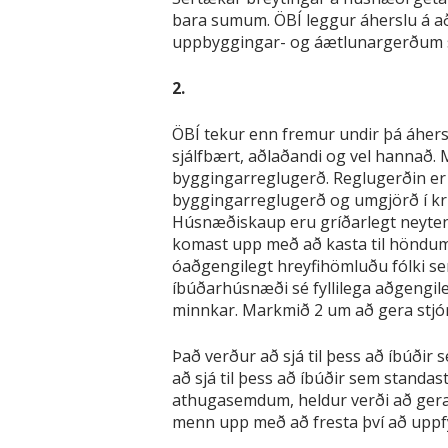
bara sumum. ÖBÍ leggur áherslu á að 
uppbyggingar- og áætlunargerðum s
2.
ÖBÍ tekur enn fremur undir þá áher
sjálfbært, aðlaðandi og vel hannað.
byggingarreglugerð. Reglugerðin er a
byggingarreglugerð og umgjörð í krin
Húsnæðiskaup eru gríðarlegt neytenda
komast upp með að kasta til höndum v
óaðgengilegt hreyfihömluðu fólki sem 
íbúðarhúsnæði sé fyllilega aðgengileg
minnkar. Markmið 2 um að gera stjórn
Það verður að sjá til þess að íbúðir 
að sjá til þess að íbúðir sem standas
athugasemdum, heldur verði að gera n
menn upp með að fresta því að uppfy