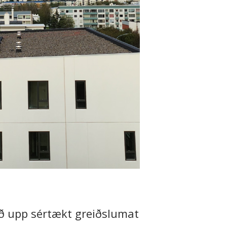
kið upp sértækt greiðslumat