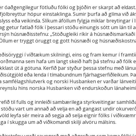
er óaðgengilegur fötluðu fólki og þjóðin er skarpt að eldas
 fjölbreyttur hópur einstaklinga. Sumir þurfa að glíma við á
lfar slyss eða veikinda. Slíkum áföllum fylgja miklar breytingar 
dag getur fatlað fólk í þessari stöðu einungis sótt um lán ti
sýn húsnæðisstefnu: „Stöðugleiki ríkir á húsnæðismarkaði
. Öllum er tryggt öruggt og gott húsnæði og húsnæðiskostna
næðisöryggi í víðtækum skilningi, eins og fram kemur í fram
 Norðmanna sem hafa um langt skeið haft þá stefnu að fólk ei
kklast út á götuna. Kerfið þar styður þessa stefnu með lánu
næðisútgjöld eða lenda í tímabundnum fjárhagserfiðleikum. 
samfélagshlutverk og norski Husbanken er varðar lánveitin
il reynslu hins norska Husbanken við endurskoðun lánaheimi
krefið til fulls og innleiði sambærilega styrkveitingar samh
ri stöðu vart um annað að velja en að gangast undir okurver
nvöld leyfa sér meira að segja að selja eignir fólks í viðkvæm
a í skugga um að viðkomandi skilji alvöru málsins.