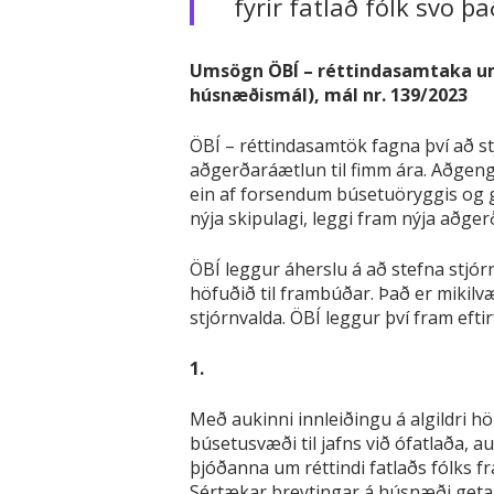
fyrir fatlað fólk svo þ
Umsögn ÖBÍ – réttindasamtaka um
húsnæðismál), mál nr. 139/2023
ÖBÍ – réttindasamtök fagna því að s
aðgerðaráætlun til fimm ára. Aðgen
ein af forsendum búsetuöryggis og gr
nýja skipulagi, leggi fram nýja aðg
ÖBÍ leggur áherslu á að stefna stjór
höfuðið til frambúðar. Það er mikilvæ
stjórnvalda. ÖBÍ leggur því fram efti
1.
Með aukinni innleiðingu á algildri h
búsetusvæði til jafns við ófatlaða, a
þjóðanna um réttindi fatlaðs fólks f
Sértækar breytingar á húsnæði geta 