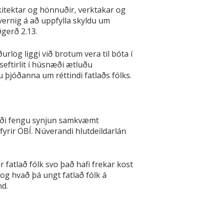
itektar og hönnuðir, verktakar og
rnig á að uppfylla skyldu um
gerð 2.13.
rlög liggi við brotum vera til bóta í
seftirlit í húsnæði ætluðu
 þjóðanna um réttindi fatlaðs fólks.
æði fengu synjun samkvæmt
yrir ÖBÍ. Núverandi hlutdeildarlán
 fatlað fólk svo það hafi frekar kost
 og hvað þá ungt fatlað fólk á
nd.