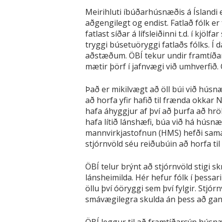
Meirihluti íbúðarhúsnæðis á Íslandi 
aðgengilegt og endist. Fatlað fólk er
fatlast síðar á lífsleiðinni t.d. í kjö
tryggi búsetuöryggi fatlaðs fólks. Í 
aðstæðum. ÖBÍ tekur undir framtíðar
mætir þörf í jafnvægi við umhverfið
Það er mikilvægt að öll búi við hús
að horfa yfir hafið til frænda okkar
hafa áhyggjur af því að þurfa að hrö
hafa lítið lánshæfi, búa við há hús
mannvirkjastofnun (HMS) hefði sama 
stjórnvöld séu reiðubúin að horfa t
ÖBÍ telur brýnt að stjórnvöld stigi s
lánsheimilda. Hér hefur fólk í þessa
öllu því óöryggi sem því fylgir. Stjór
smávægilegra skulda án þess að gang