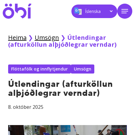
Skip
Men
to
main
content
Heima
❯
Umsögn
❯
Útlendingar
(afturköllun alþjóðlegrar verndar)
Flóttafólk og innflytjendur
Umsögn
Útlendingar (afturköllun
alþjóðlegrar verndar)
8. október 2025