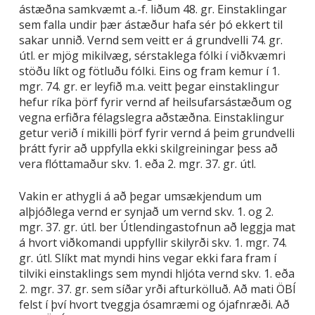
ástæðna samkvæmt a.-f. liðum 48. gr. Einstaklingar
sem falla undir þær ástæður hafa sér þó ekkert til
sakar unnið. Vernd sem veitt er á grundvelli 74. gr.
útl. er mjög mikilvæg, sérstaklega fólki í viðkvæmri
stöðu líkt og fötluðu fólki. Eins og fram kemur í 1.
mgr. 74. gr. er leyfið m.a. veitt þegar einstaklingur
hefur ríka þörf fyrir vernd af heilsufarsástæðum og
vegna erfiðra félagslegra aðstæðna. Einstaklingur
getur verið í mikilli þörf fyrir vernd á þeim grundvelli
þrátt fyrir að uppfylla ekki skilgreiningar þess að
vera flóttamaður skv. 1. eða 2. mgr. 37. gr. útl.
Vakin er athygli á að þegar umsækjendum um
alþjóðlega vernd er synjað um vernd skv. 1. og 2.
mgr. 37. gr. útl. ber Útlendingastofnun að leggja mat
á hvort viðkomandi uppfyllir skilyrði skv. 1. mgr. 74.
gr. útl. Slíkt mat myndi hins vegar ekki fara fram í
tilviki einstaklings sem myndi hljóta vernd skv. 1. eða
2. mgr. 37. gr. sem síðar yrði afturkölluð. Að mati ÖBÍ
felst í því hvort tveggja ósamræmi og ójafnræði. Að