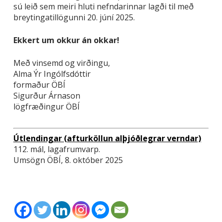
sú leið sem meiri hluti nefndarinnar lagði til með
breytingatillögunni 20. júní 2025.
Ekkert um okkur án okkar!
Með vinsemd og virðingu,
Alma Ýr Ingólfsdóttir
formaður ÖBÍ
Sigurður Árnason
lögfræðingur ÖBÍ
Útlendingar (afturköllun alþjóðlegrar verndar)
112. mál, lagafrumvarp.
Umsögn ÖBÍ, 8. október 2025