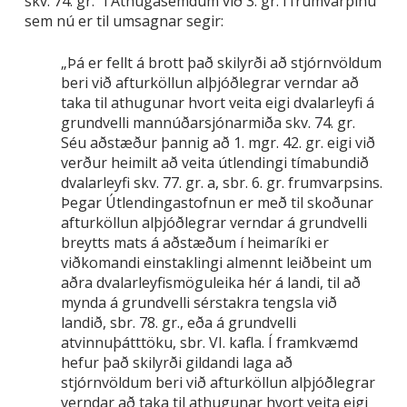
skv. 74. gr.“ í Athugasemdum við 3. gr. í frumvarpinu
sem nú er til umsagnar segir:
„Þá er fellt á brott það skilyrði að stjórnvöldum
beri við afturköllun alþjóðlegrar verndar að
taka til athugunar hvort veita eigi dvalarleyfi á
grundvelli mannúðarsjónarmiða skv. 74. gr.
Séu aðstæður þannig að 1. mgr. 42. gr. eigi við
verður heimilt að veita útlendingi tímabundið
dvalarleyfi skv. 77. gr. a, sbr. 6. gr. frumvarpsins.
Þegar Útlendingastofnun er með til skoðunar
afturköllun alþjóðlegrar verndar á grundvelli
breytts mats á aðstæðum í heimaríki er
viðkomandi einstaklingi almennt leiðbeint um
aðra dvalarleyfismöguleika hér á landi, til að
mynda á grundvelli sérstakra tengsla við
landið, sbr. 78. gr., eða á grundvelli
atvinnuþátttöku, sbr. VI. kafla. Í framkvæmd
hefur það skilyrði gildandi laga að
stjórnvöldum beri við afturköllun alþjóðlegrar
verndar að taka til athugunar hvort veita eigi