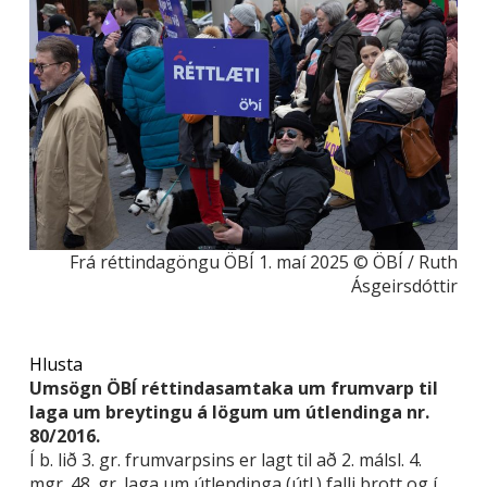
Frá réttindagöngu ÖBÍ 1. maí 2025 © ÖBÍ / Ruth
Ásgeirsdóttir
Hlusta
Umsögn ÖBÍ réttindasamtaka um frumvarp til
laga um breytingu á lögum um útlendinga nr.
80/2016.
Í b. lið 3. gr. frumvarpsins er lagt til að 2. málsl. 4.
mgr. 48. gr. laga um útlendinga (útl.) falli brott og í