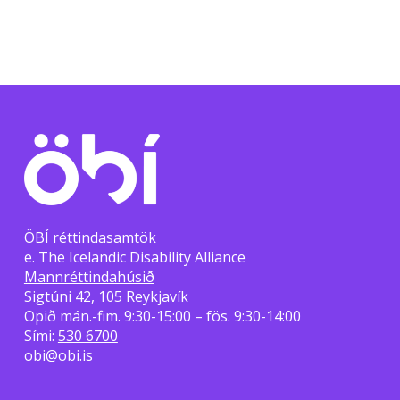
ÖBÍ réttindasamtök
e. The Icelandic Disability Alliance
Mannréttindahúsið
Sigtúni 42, 105 Reykjavík
Opið mán.-fim. 9:30-15:00 – fös. 9:30-14:00
Sími:
530 6700
obi@obi.is