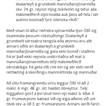
dvalarleyfi á grundvelli mannúðarsjónarmiða
skv. 74. gr, reynst mjög óskilvirkt og tefur alla
málsmeðferð stjórnvalda auk þess að fela í sér
aukinn kostnað fyrir íslenska ríkið.“
Með vísan til áður nefndra sjónarmiða lýsir ÖBÍ sig
ósammála þessum rökstuðningi. Dvalarleyfi á
grundvelli sérstakra tengsla eða atvinnu eru allt
annars eðlis en dvalarleyfi á grundvelli
mannúðarjónarmiða og geta ekki komið í staðinn.
Þá er það ekki reynsla undirritaðra að mat á
mannúðarsjónarmiðum tefji málsmeðferð
sérstaklega. Þá geta slík rök ein og sér ekki verið
réttlæting á skerðingu mannréttinda og mannúðar.
Að öllu framangreindu virtu leggur ÖBÍ til að 2.
málsl. 4. mgr. 48. gr. útl. haldist óbreyttur. Telji
löggjafinn þörf á því skuli hinn nýi málsl. b. liðar 3.
gr. frumvarpsins bætast við og eiga aðeins við um
tilvik skv. a. lið 3. gr. frumvarpsins. Annars verði farin