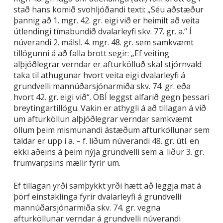
stað hans komið svohljóðandi texti: „Séu aðstæður
þannig að 1. mgr. 42. gr. eigi við er heimilt að veita
útlendingi tímabundið dvalarleyfi skv. 77. gr. a.“ Í
núverandi 2. málsl. 4. mgr. 48. gr. sem samkvæmt
tillögunni á að falla brott segir: „Ef veiting
alþjóðlegrar verndar er afturkölluð skal stjórnvald
taka til athugunar hvort veita eigi dvalarleyfi á
grundvelli mannúðarsjónarmiða skv. 74. gr. eða
hvort 42. gr. eigi við“. ÖBÍ leggst alfarið gegn þessari
breytingartillögu. Vakin er athygli á að tillagan á við
um afturköllun alþjóðlegrar verndar samkvæmt
öllum þeim mismunandi ástæðum afturköllunar sem
taldar er upp í a. – f. liðum núverandi 48. gr. útl. en
ekki aðeins á þeim nýja grundvelli sem a. liður 3. gr.
frumvarpsins mælir fyrir um.
Ef tillagan yrði samþykkt yrði hætt að leggja mat á
þörf einstaklinga fyrir dvalarleyfi á grundvelli
mannúðarsjónarmiða skv. 74. gr. vegna
afturköllunar verndar á grundvelli núverandi