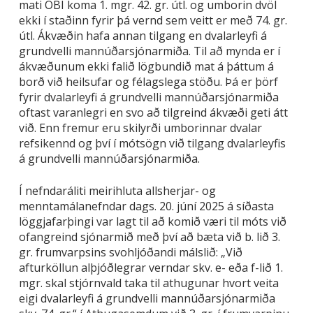
mati ÖBÍ koma 1. mgr. 42. gr. útl. og umborin dvöl
ekki í staðinn fyrir þá vernd sem veitt er með 74. gr.
útl. Ákvæðin hafa annan tilgang en dvalarleyfi á
grundvelli mannúðarsjónarmiða. Til að mynda er í
ákvæðunum ekki falið lögbundið mat á þáttum á
borð við heilsufar og félagslega stöðu. Þá er þörf
fyrir dvalarleyfi á grundvelli mannúðarsjónarmiða
oftast varanlegri en svo að tilgreind ákvæði geti átt
við. Enn fremur eru skilyrði umborinnar dvalar
refsikennd og því í mótsögn við tilgang dvalarleyfis
á grundvelli mannúðarsjónarmiða.
Í nefndaráliti meirihluta allsherjar- og
menntamálanefndar dags. 20. júní 2025 á síðasta
löggjafarþingi var lagt til að komið væri til móts við
ofangreind sjónarmið með því að bæta við b. lið 3.
gr. frumvarpsins svohljóðandi málslið: „Við
afturköllun alþjóðlegrar verndar skv. e- eða f-lið 1.
mgr. skal stjórnvald taka til athugunar hvort veita
eigi dvalarleyfi á grundvelli mannúðarsjónarmiða