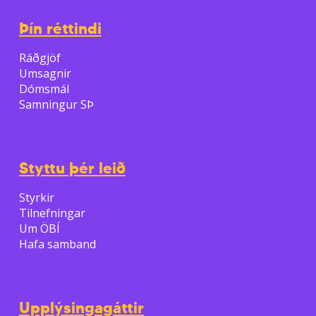
Þín réttindi
Ráðgjöf
Umsagnir
Dómsmál
Samningur SÞ
Styttu þér leið
Styrkir
Tilnefningar
Um ÖBÍ
Hafa samband
Upplýsingagáttir