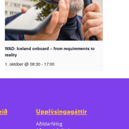
WAD: Iceland onboard – from requirements to
reality
1. október @ 08:30
-
17:00
eið
Upplýsingagáttir
Aðildarfélög