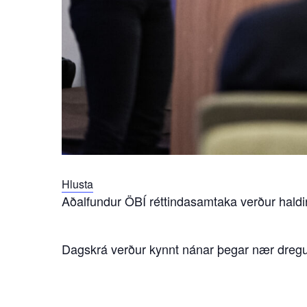
Hlusta
Aðalfundur ÖBÍ réttindasamtaka verður haldi
Dagskrá verður kynnt nánar þegar nær dregu