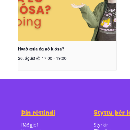
Hvað ætla ég að kjósa?
26. ágúst @ 17:00
-
19:00
Þín réttindi
Styttu þér l
Ráðgjöf
Styrkir