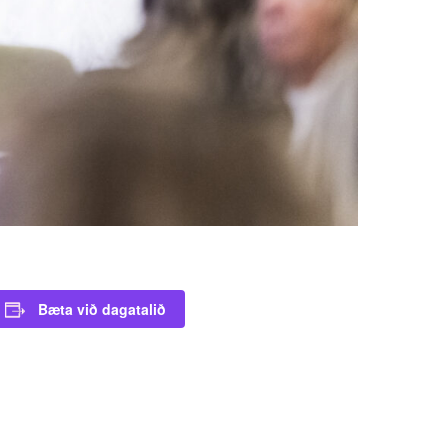
Bæta við dagatalið