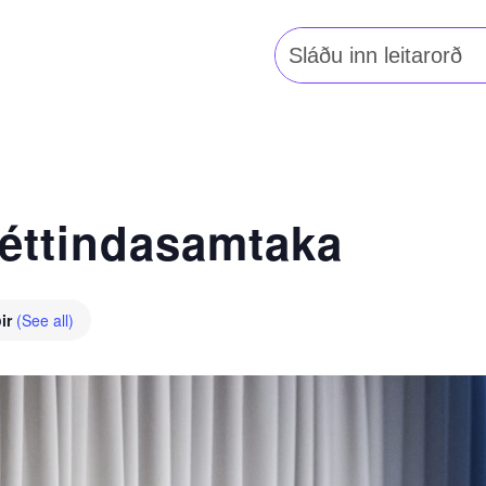
Leita
að:
réttindasamtaka
ðir
(See all)