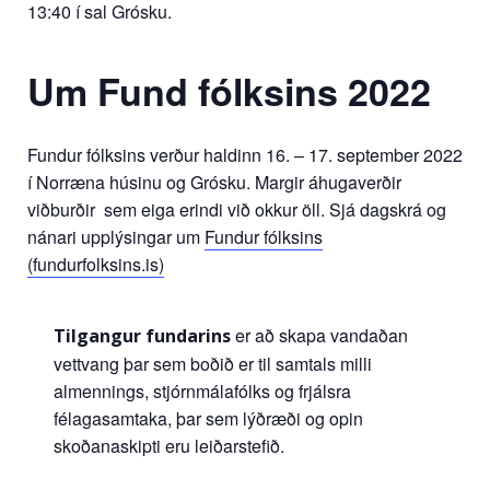
13:40 í sal Grósku.
Um Fund fólksins 2022
Fundur fólksins verður haldinn 16. – 17. september 2022
í Norræna húsinu og Grósku. Margir áhugaverðir
viðburðir sem eiga erindi við okkur öll. Sjá dagskrá og
nánari upplýsingar um
Fundur fólksins
(fundurfolksins.is)
er að skapa vandaðan
Tilgangur fundarins
vettvang þar sem boðið er til samtals milli
almennings, stjórnmálafólks og frjálsra
félagasamtaka, þar sem lýðræði og opin
skoðanaskipti eru leiðarstefið.