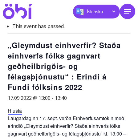
Skip
Men
to
main
content
This event has passed.
„Gleymdust einhverfir? Staða
einhverfs fólks gagnvart
geðheilbrigðis- og
félagsþjónustu“ : Erindi á
Fundi fólksins 2022
17.09.2022 @ 13:00
-
13:40
Hlusta
Laugardaginn 17. sept. verða Einhverfusamtökin með
erindið „Gleymdust einhverfir? Staða einhverfs fólks
gagnvart geðheilbrigðis- og félagsþjónustu“ kl. 13:00 –