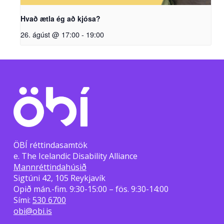
Hvað ætla ég að kjósa?
26. ágúst @ 17:00
-
19:00
ÖBÍ réttindasamtök
e. The Icelandic Disability Alliance
Mannréttindahúsið
Sigtúni 42, 105 Reykjavík
Opið mán.-fim. 9:30-15:00 – fös. 9:30-14:00
Sími:
530 6700
obi@obi.is