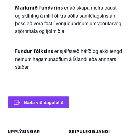
er að skapa meira traust
Markmið fundarins
og skilning á milli ólíkra aðila samfélagsins án
þess að vera föst í venjubundnum umræðufarvegi
stjórnmála og fjölmiðla.
er sjálfstæð hátíð og ekki tengd
Fundur fólksins
neinum hagsmunaöflum á Íslandi eða annnars
staðar.
Bæta við dagatalið
UPPLÝSINGAR
SKIPULEGGJANDI