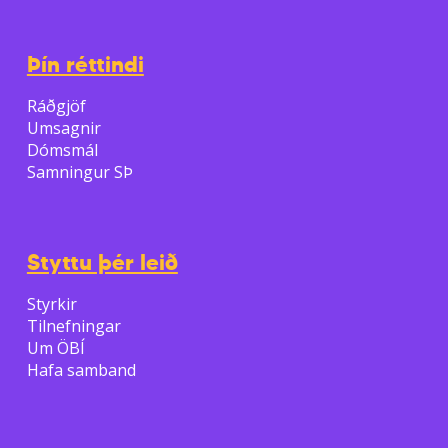
Þín réttindi
Ráðgjöf
Umsagnir
Dómsmál
Samningur SÞ
Styttu þér leið
Styrkir
Tilnefningar
Um ÖBÍ
Hafa samband