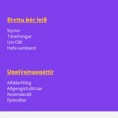
Styttu þér leið
Styrkir
Tilnefningar
Um ÖBÍ
Hafa samband
Upplýsingagáttir
Aðildarfélög
Aðgengisfulltrúar
Notendaráð
Fjölmiðlar