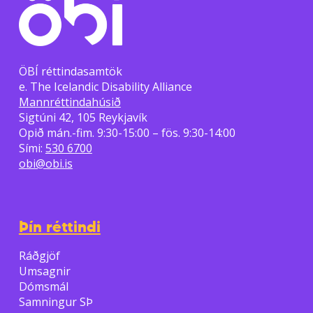
ÖBÍ réttindasamtök
e. The Icelandic Disability Alliance
Mannréttindahúsið
Sigtúni 42, 105 Reykjavík
Opið mán.-fim. 9:30-15:00 – fös. 9:30-14:00
Sími:
530 6700
obi@obi.is
Þín réttindi
Ráðgjöf
Umsagnir
Dómsmál
Samningur SÞ