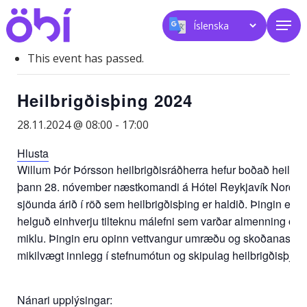
Skip
Men
to
main
content
This event has passed.
Heilbrigðisþing 2024
28.11.2024 @ 08:00
-
17:00
Hlusta
Willum Þór Þórsson heilbrigðisráðherra hefur boðað heilbri
þann 28. nóvember næstkomandi á Hótel Reykjavík Nordica.
sjöunda árið í röð sem heilbrigðisþing er haldið. Þingin eru 
helguð einhverju tilteknu málefni sem varðar almenning og
miklu. Þingin eru opinn vettvangur umræðu og skoðanaskip
mikilvægt innlegg í stefnumótun og skipulag heilbrigðisþjón
Nánari upplýsingar: