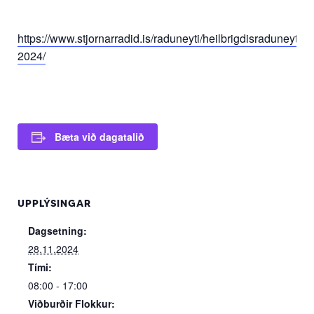
https://www.stjornarradid.is/raduneyti/heilbrigdisraduneytid/h
2024/
Bæta við dagatalið
UPPLÝSINGAR
Dagsetning:
28.11.2024
Tími:
08:00 - 17:00
Viðburðir Flokkur: