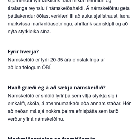
stjórnendur fyrirtækisins hafa mikla menntun og
áralanga reynslu í námskeiðahaldi. Á námskeiðinu geta
þátttakendur öðlast verkfæri til að auka sjálfstraust, læra
markvissa markmiðasetningu, áhrifarík samskipti og að
nýta styrkleika sína.
Fyrir hverja?
Námskeiðið er fyrir 20-35 ára einstaklinga úr
aðildarfélögum ÖBÍ.
Hvað græði ég á að sækja námskeiðið?
Námskeiðið er sniðið fyrir þá sem vilja styrkja sig í
einkalífi, skóla, á atvinnumarkaði eða annars staðar. Hér
að neðan má sjá nokkra þeirra efnisþátta sem farið
verður yfir á námskeiðinu.