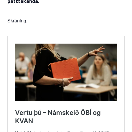
þátttakanda.
Skráning: