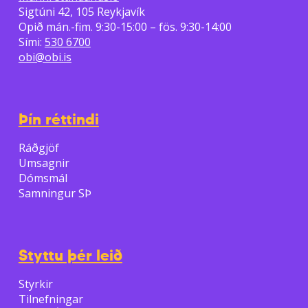
Sigtúni 42, 105 Reykjavík
Opið mán.-fim. 9:30-15:00 – fös. 9:30-14:00
Sími:
530 6700
obi@obi.is
Þín réttindi
Ráðgjöf
Umsagnir
Dómsmál
Samningur SÞ
Styttu þér leið
Styrkir
Tilnefningar