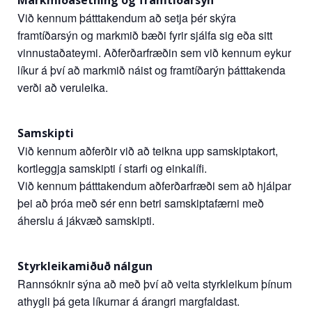
Markmiðasetning og framtíðarsýn
Við kennum þátttakendum að setja þér skýra
framtíðarsýn og markmið bæði fyrir sjálfa sig eða sitt
vinnustaðateymi. Aðferðarfræðin sem við kennum eykur
líkur á því að markmið náist og framtíðarýn þátttakenda
verði að veruleika.
Samskipti
Við kennum aðferðir við að teikna upp samskiptakort,
kortleggja samskipti í starfi og einkalífi.
Við kennum þátttakendum aðferðarfræði sem að hjálpar
þei að þróa með sér enn betri samskiptafærni með
áherslu á jákvæð samskipti.
Styrkleikamiðuð nálgun
Rannsóknir sýna að með því að veita styrkleikum þínum
athygli þá geta líkurnar á árangri margfaldast.