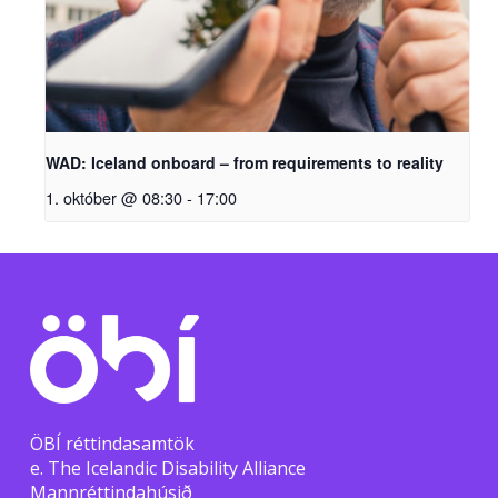
WAD: Iceland onboard – from requirements to reality
1. október @ 08:30
-
17:00
ÖBÍ réttindasamtök
e. The Icelandic Disability Alliance
Mannréttindahúsið