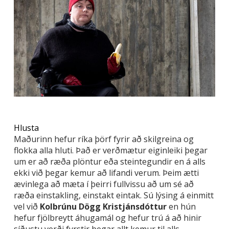
Hlusta
Maðurinn hefur ríka þörf fyrir að skilgreina og
flokka alla hluti. Það er verðmætur eiginleiki þegar
um er að ræða plöntur eða steintegundir en á alls
ekki við þegar kemur að lifandi verum. Þeim ætti
ævinlega að mæta í þeirri fullvissu að um sé að
ræða einstakling, einstakt eintak. Sú lýsing á einmitt
vel við
Kolbrúnu Dögg Kristjánsdóttur
en hún
hefur fjölbreytt áhugamál og hefur trú á að hinir
síðustu verði fyrstir þegar allt kemur til alls.