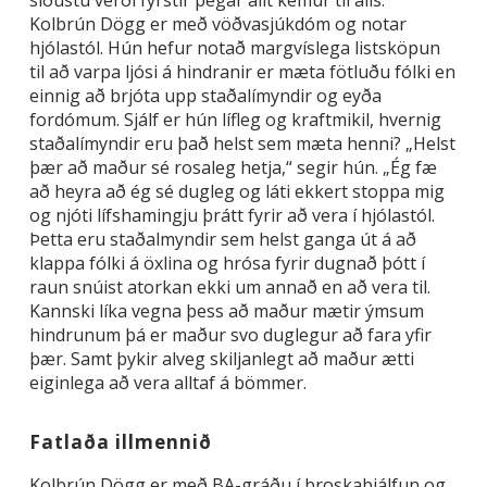
Kolbrún Dögg er með vöðvasjúkdóm og notar
hjólastól. Hún hefur notað margvíslega listsköpun
til að varpa ljósi á hindranir er mæta fötluðu fólki en
einnig að brjóta upp staðalímyndir og eyða
fordómum. Sjálf er hún lífleg og kraftmikil, hvernig
staðalímyndir eru það helst sem mæta henni? „Helst
þær að maður sé rosaleg hetja,“ segir hún. „Ég fæ
að heyra að ég sé dugleg og láti ekkert stoppa mig
og njóti lífshamingju þrátt fyrir að vera í hjólastól.
Þetta eru staðalmyndir sem helst ganga út á að
klappa fólki á öxlina og hrósa fyrir dugnað þótt í
raun snúist atorkan ekki um annað en að vera til.
Kannski líka vegna þess að maður mætir ýmsum
hindrunum þá er maður svo duglegur að fara yfir
þær. Samt þykir alveg skiljanlegt að maður ætti
eiginlega að vera alltaf á bömmer.
Fatlaða illmennið
Kolbrún Dögg er með BA-gráðu í þroskaþjálfun og