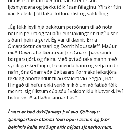
unnið í samstarfi við Jónatan Grétarsson
ljósmyndara og þekkt fólk í samfélaginu. Yfirskriftin
var: Fullgild þátttaka: fötlunarlist og valdefling.
„Ég fékk leyfi hjá þekktum persónum til að nota
nöfnin þeirra og fatlaðir einstaklingar brugðu sér
síðan í þeirra gervi. Ég var til dæmis Erna
Ómarsdóttir dansari og Dorrit Moussaieff. Maður
með Downs-heilkenni var Jón Gnarr, þáverandi
borgarstjóri, og fleira. Með því að taka mann með
sýnilega skerðingu, ljósmynda hann og setja undir
nafn Jóns Gnarr eða Baltasars Kormáks leikstjóra
fékk ég áhorfendur til að staldra við. Segja: „Ha.“
Hingað til hefur ekki verið mikið um að fatlað fólk
mennti sig í listum eða séu í valdamiklu hlutverki. Því
hefur verið ætlaður annar bás.“
Í raun er það óskiljanlegt því svo fjölbreytt
tjáningarform standa fólki opin í listum og þær
beinlínis kalla stöðugt eftir nýjum sjónarhornum.