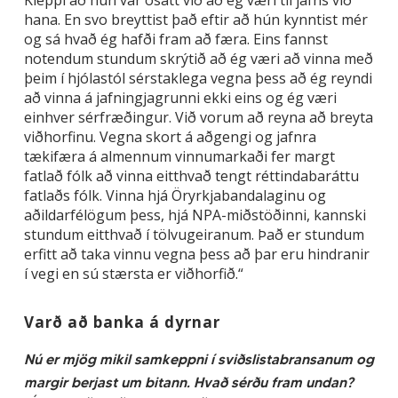
Kleppi að hún var ósátt við að ég væri til jafns við
hana. En svo breyttist það eftir að hún kynntist mér
og sá hvað ég hafði fram að færa. Eins fannst
notendum stundum skrýtið að ég væri að vinna með
þeim í hjólastól sérstaklega vegna þess að ég reyndi
að vinna á jafningjagrunni ekki eins og ég væri
einhver sérfræðingur. Við vorum að reyna að breyta
viðhorfinu. Vegna skort á aðgengi og jafnra
tækifæra á almennum vinnumarkaði fer margt
fatlað fólk að vinna eitthvað tengt réttindabaráttu
fatlaðs fólk. Vinna hjá Öryrkjabandalaginu og
aðildarfélögum þess, hjá NPA-miðstöðinni, kannski
stundum eitthvað í tölvugeiranum. Það er stundum
erfitt að taka vinnu vegna þess að þar eru hindranir
í vegi en sú stærsta er viðhorfið.“
Varð að banka á dyrnar
Nú er mjög mikil samkeppni í sviðslistabransanum og
margir berjast um bitann. Hvað sérðu fram undan?