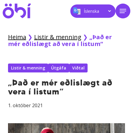
Skip
Men
to
main
content
Heima
❯
Listir & menning
❯
„Það er
mér eðlislægt að vera í listum“
Listir & menning
Útgáfa
Viðtal
„Það er mér eðlislægt að
vera í listum“
1. október 2021