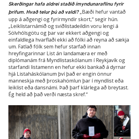
Skerðingar hafa aldrei staðið ímyndunaraflinu fyrir
„Bæði hefur vantað
þrifum. Hvað telur þú að valdi?
upp á aðgengi og fyrirmyndir skort,“ segir hún.
„Leiklistarnámið og sviðlistadeildin voru lengi á
Sölvhólsgötu og þar var ekkert aðgengi og
einfaldlega hvarflaði ekki að fólki að reyna að sækja
um. Fatlað fólk sem hefur starfað innan
hreyfingarinnar List án landamæra er með
diplómanám frá Myndlistaskólanum í Reykjavík og
starfandi listamenn en hefur ekki bankað á dyrnar
hjá Listaháskólanum því það er engin önnur
manneskja með þroskahömlun þar í myndlist eða
leiklist eða dansnámi. Það þarf klárlega að breytast.
Ég held að það verði næsta skref.“