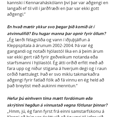
kannski í Kennaraháskólann því þar var aðgengi en
langaði ef til vill í jarðfræði en þar var ekki gott
aðgengi.“
En hvað mætir ykkur svo þegar þið komið út í
atvinnulífið? Eru hugar manna þar opnir fyrir öllum?
„Ég lærði félagsliða og vann í iðjuþjálfun á
Kleppspítala á árunum 2002-2004. Þá var ég
gangandi og notaði hjólastól líka en á þeim árum
var ekki gert ráð fyrir geðveikum notanda eða
starfsmanni í hjólastól. Ég átti orðið erfitt með að
fara upp og niður stigana á hverjum degi og í raun
orðið hættulegt. Það er svo miklu takmarkaðra
aðgengi fyrir fatlað fólk að fá vinnu en ég held að
það breytist með aukinni menntun.“
Hefur þú einhvern tíma mætt fordómum eða
skrýtinni hegðun á vinnustað vegna fötlunar þinnar?
„Hmm, jú, ég fann fyrst frá einni samstarfskonu á