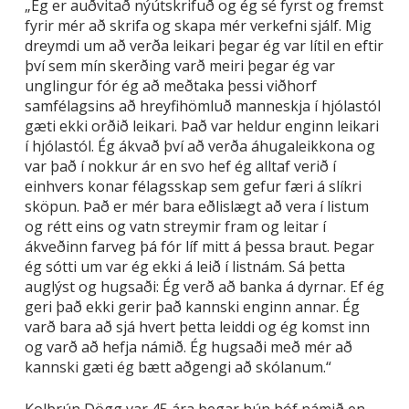
„Ég er auðvitað nýútskrifuð og ég sé fyrst og fremst
fyrir mér að skrifa og skapa mér verkefni sjálf. Mig
dreymdi um að verða leikari þegar ég var lítil en eftir
því sem mín skerðing varð meiri þegar ég var
unglingur fór ég að meðtaka þessi viðhorf
samfélagsins að hreyfihömluð manneskja í hjólastól
gæti ekki orðið leikari. Það var heldur enginn leikari
í hjólastól. Ég ákvað því að verða áhugaleikkona og
var það í nokkur ár en svo hef ég alltaf verið í
einhvers konar félagsskap sem gefur færi á slíkri
sköpun. Það er mér bara eðlislægt að vera í listum
og rétt eins og vatn streymir fram og leitar í
ákveðinn farveg þá fór líf mitt á þessa braut. Þegar
ég sótti um var ég ekki á leið í listnám. Sá þetta
auglýst og hugsaði: Ég verð að banka á dyrnar. Ef ég
geri það ekki gerir það kannski enginn annar. Ég
varð bara að sjá hvert þetta leiddi og ég komst inn
og varð að hefja námið. Ég hugsaði með mér að
kannski gæti ég bætt aðgengi að skólanum.“