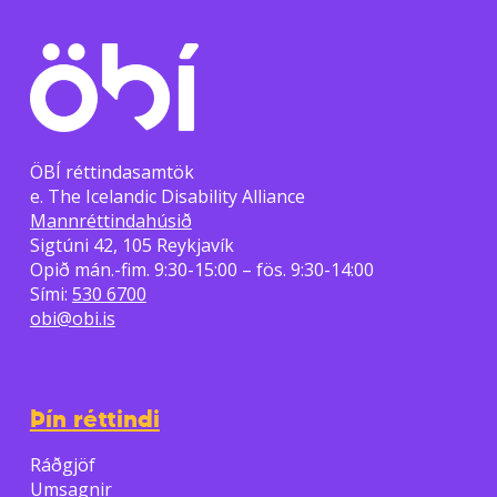
ÖBÍ réttindasamtök
e. The Icelandic Disability Alliance
Mannréttindahúsið
Sigtúni 42, 105 Reykjavík
Opið mán.-fim. 9:30-15:00 – fös. 9:30-14:00
Sími:
530 6700
obi@obi.is
Þín réttindi
Ráðgjöf
Umsagnir