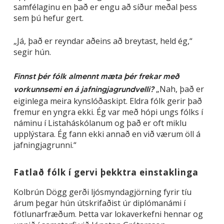
samfélaginu en það er engu að síður meðal þess
sem þú hefur gert.
„Já, það er reyndar aðeins að breytast, held ég,“
segir hún.
Finnst þér fólk almennt mæta þér frekar með
„Nah, það er
vorkunnsemi en á jafningjagrundvelli?
eiginlega meira kynslóðaskipt. Eldra fólk gerir það
fremur en yngra ekki. Ég var með hópi ungs fólks í
náminu í Listaháskólanum og það er oft miklu
upplýstara. Ég fann ekki annað en við værum öll á
jafningjagrunni.“
Fatlað fólk í gervi þekktra einstaklinga
Kolbrún Dögg gerði ljósmyndagjörning fyrir tíu
árum þegar hún útskrifaðist úr diplómanámi í
fötlunarfræðum. Þetta var lokaverkefni hennar og