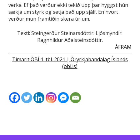
verka. Ef það verður ekki tekið upp þar hyggst hún
sækja um styrk og setja það upp sjálf. En hvort
verður mun framtíðin skera úr um.
Texti: Steingerður Steinarsdóttir. Ljósmyndir:
Ragnhildur Aðalsteinsdóttir.
ÁFRAM
Tímarit ÖBÍ 1. tbl. 2021 | Öryrkjabandalag Íslands
(obi.is)