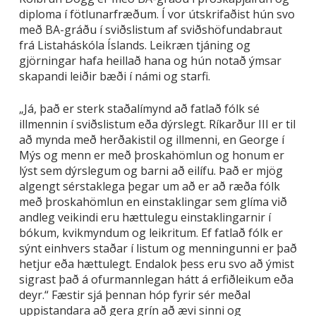
diploma í fötlunarfræðum. Í vor útskrifaðist hún svo
með BA-gráðu í sviðslistum af sviðshöfundabraut
frá Listaháskóla Íslands. Leikræn tjáning og
gjörningar hafa heillað hana og hún notað ýmsar
skapandi leiðir bæði í námi og starfi.
„Já, það er sterk staðalímynd að fatlað fólk sé
illmennin í sviðslistum eða dýrslegt. Ríkarður III er til
að mynda með herðakistil og illmenni, en George í
Mýs og menn er með þroskahömlun og honum er
lýst sem dýrslegum og barni að eilífu. Það er mjög
algengt sérstaklega þegar um að er að ræða fólk
með þroskahömlun en einstaklingar sem glíma við
andleg veikindi eru hættulegu einstaklingarnir í
bókum, kvikmyndum og leikritum. Ef fatlað fólk er
sýnt einhvers staðar í listum og menningunni er það
hetjur eða hættulegt. Endalok þess eru svo að ýmist
sigrast það á ofurmannlegan hátt á erfiðleikum eða
deyr.“ Fæstir sjá þennan hóp fyrir sér meðal
uppistandara að gera grín að ævi sinni og