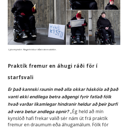
Ljósmyndir: Ragnhildur Aðalsteinsdóttir.
Praktík fremur en áhugi ráði för í
starfsvali
Er það kannski raunin með alla okkar háskóla að það
vanti ekki endilega betra aðgengi fyrir fatlað fólk
hvað varðar líkamlegar hindranir heldur að þeir þurfi
„Ég held að mín
að vera betur andlega opnir?
kynslóð hafi frekar valið sér nám út frá praktík
fremur en draumum eða áhugamálum. Fólk fór