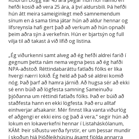
Kolbrún Dögg var 45 ára þegar hún hóf námið en
hefði kosið að vera 25 ára, á því aldursbili. Þá hefði
hún átt meira sameiginlegt með samnemendum
sínum en á sama tíma játar hún að aldur hennar og
lífsreynsla hafi gert það að verkum að hún opnaði
þeim aðra sýn á verkefnin. Hún er bjartsýn og full
vilja til að takast á við lífið og listina.
„Ég viðurkenni samt alveg að ég hefði aldrei farið í
gegnum þetta nám nema vegna þess að ég hafði
NPA-aðstoð. Réttindabaráttu fatlaðs fólks er líka
hvergi nærri lokið. Ég held að það sé aldrei komið
nóg. Það þarf að hamra járnið. Að hugsa sér að ekki
sé enn búið að lögfesta samning Sameinuðu
þjóðanna um réttindi fatlaðs fólks. Það er búið að
staðfesta hann en ekki lögfesta. Það eru alltaf
einhverjar afsakanir. Mér finnst líka vanta viðurlög
ef aðgengi er ekki eins og það á vera,“ segir hún að
lokum en lokaverkefni hennar í Listaháskólanum,
KÁM: Þeir síðustu verða fyrstir, er um þessar mundir
í skoðun hjá Þjóðleikhúsinu ásamt fjölda annarra