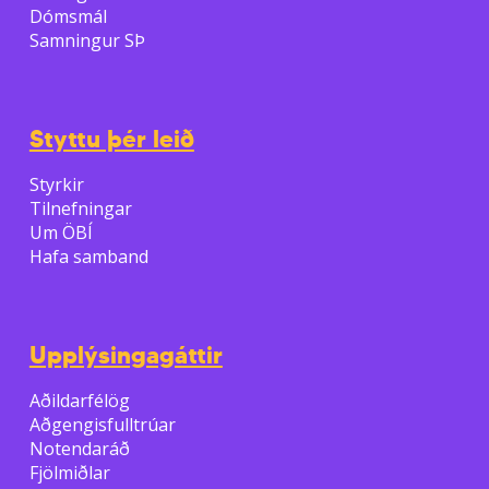
Dómsmál
Samningur SÞ
Styttu þér leið
Styrkir
Tilnefningar
Um ÖBÍ
Hafa samband
Upplýsingagáttir
Aðildarfélög
Aðgengisfulltrúar
Notendaráð
Fjölmiðlar