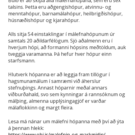
Búið er að skipa alla málefnahópana, sem eru sex
talsins. Þetta eru aðgengishópur, atvinnu- og
menntahópur, barnamálahópur, heilbrigðishópur,
húsnæðishópur og kjarahópur.
Alls sitja 54 einstaklingar í málefnahópunum úr
samtals 20 aðildarfélögum. Sjö aðalmenn eru í
hverjum hópi, að formanni hópsins meðtöldum, auk
tveggja varamanna. Þá hefur hver hópur einn
starfsmann.
Hlutverk hópanna er að leggja fram tillögur í
hagsmunamálum í samræmi við áherslur
stefnuþings. Annast hóparnir meðal annars
viðburðahald, svo sem kynningar á rannsóknum og
málþing, almenna upplýsingagjöf er varðar
málaflokkinn og margt fleira.
Lesa má nánar um málefni hópanna með því að ýta
á þennan hlekk:
https://www.obi.is/malefnin-og-markmidin/