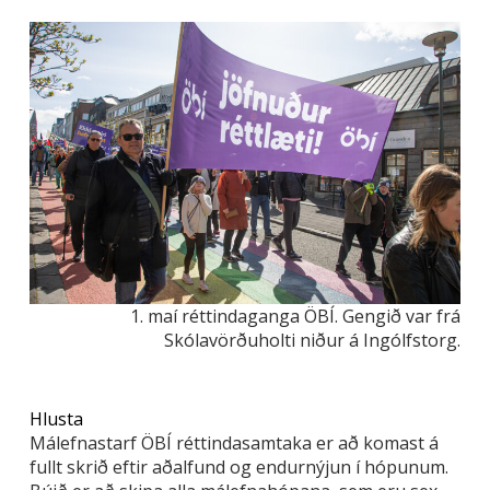
1. maí réttindaganga ÖBÍ. Gengið var frá
Skólavörðuholti niður á Ingólfstorg.
Hlusta
Málefnastarf ÖBÍ réttindasamtaka er að komast á
fullt skrið eftir aðalfund og endurnýjun í hópunum.