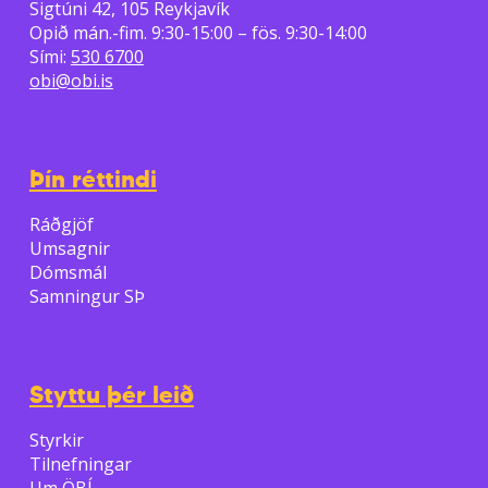
Sigtúni 42, 105 Reykjavík
Opið mán.-fim. 9:30-15:00 – fös. 9:30-14:00
Sími:
530 6700
obi@obi.is
Þín réttindi
Ráðgjöf
Umsagnir
Dómsmál
Samningur SÞ
Styttu þér leið
Styrkir
Tilnefningar