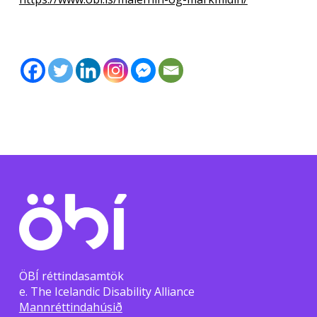
ÖBÍ réttindasamtök
e. The Icelandic Disability Alliance
Mannréttindahúsið