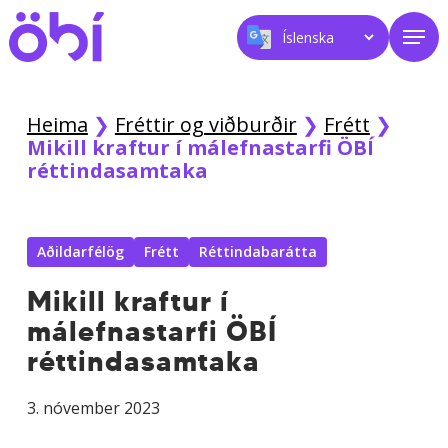
Skip
Men
to
main
content
Heima
❯
Fréttir og viðburðir
❯
Frétt
❯
Mikill kraftur í málefnastarfi ÖBÍ
réttindasamtaka
Aðildarfélög
Frétt
Réttindabarátta
Mikill kraftur í
málefnastarfi ÖBÍ
réttindasamtaka
3. nóvember 2023