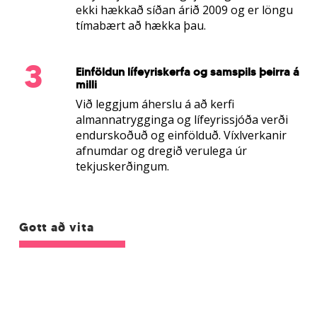
ekki hækkað síðan árið 2009 og er löngu
tímabært að hækka þau.
3
Einföldun lífeyriskerfa og samspils þeirra á
milli
Við leggjum áherslu á að kerfi
almannatrygginga og lífeyrissjóða verði
endurskoðuð og einfölduð. Víxlverkanir
afnumdar og dregið verulega úr
tekjuskerðingum.
Gott að vita