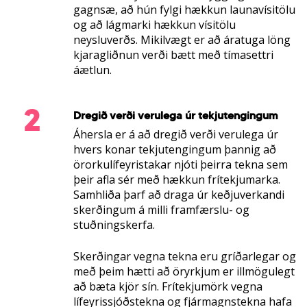
gagnsæ, að hún fylgi hækkun launavísitölu
og að lágmarki hækkun vísitölu
neysluverðs. Mikilvægt er að áratuga löng
kjaragliðnun verði bætt með tímasettri
áætlun.
2
Dregið verði verulega úr tekjutengingum
Áhersla er á að dregið verði verulega úr
hvers konar tekjutengingum þannig að
örorkulífeyristakar njóti þeirra tekna sem
þeir afla sér með hækkun frítekjumarka.
Samhliða þarf að draga úr keðjuverkandi
skerðingum á milli framfærslu- og
stuðningskerfa.
Skerðingar vegna tekna eru gríðarlegar og
með þeim hætti að öryrkjum er illmögulegt
að bæta kjör sín. Frítekjumörk vegna
lífeyrissjóðstekna og fjármagnstekna hafa