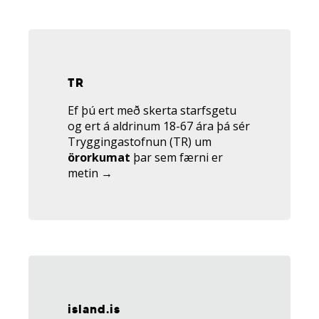
Tengill
á
tr.is
TR
Ef þú ert með skerta starfsgetu
og ert á aldrinum 18-67 ára þá sér
Tryggingastofnun (TR) um
örorkumat
þar sem færni er
metin →
Tengill
á
island.is
island.is