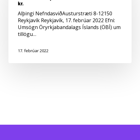
kr.
undir
350.000
Alþingi NefndasviðAusturstræti 8-12150
kr.
Reykjavík Reykjavík, 17. febrúar 2022 Efni:
Umsögn Öryrkjabandalags Íslands (ÖBÍ) um
tillögu…
17. febrúar 2022