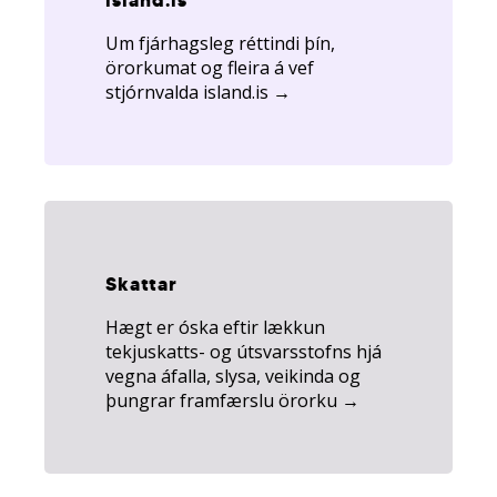
Um fjárhagsleg réttindi þín,
örorkumat og fleira á vef
stjórnvalda island.is →
Tengill
á
skatturinn.is
Skattar
Hægt er óska eftir lækkun
tekjuskatts- og útsvarsstofns hjá
vegna áfalla, slysa, veikinda og
þungrar framfærslu örorku →