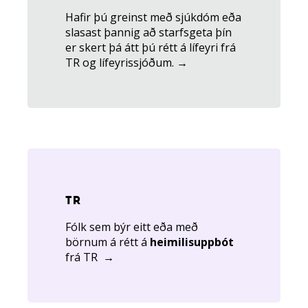
Hafir þú greinst með sjúkdóm eða
slasast þannig að starfsgeta þín
er skert þá átt þú rétt á lífeyri frá
TR og lífeyrissjóðum.
→
Tengill
á
island.is
TR
Fólk sem býr eitt eða með
börnum á rétt á
heimilisuppbót
frá TR →