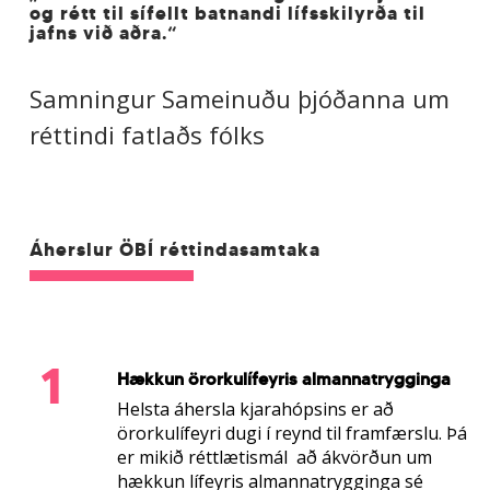
og rétt til sífellt batnandi lífsskilyrða til
jafns við aðra.“
Samningur Sameinuðu þjóðanna um
réttindi fatlaðs fólks
Áherslur ÖBÍ réttindasamtaka
1
Hækkun örorkulífeyris almannatrygginga
Helsta áhersla kjarahópsins er að
örorkulífeyri dugi í reynd til framfærslu. Þá
er mikið réttlætismál að ákvörðun um
hækkun lífeyris almannatrygginga sé