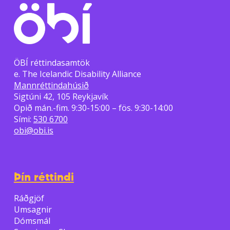
ÖBÍ réttindasamtök
e. The Icelandic Disability Alliance
Mannréttindahúsið
Sigtúni 42, 105 Reykjavík
Opið mán.-fim. 9:30-15:00 – fös. 9:30-14:00
Sími:
530 6700
obi@obi.is
Þín réttindi
Ráðgjöf
Umsagnir
Dómsmál