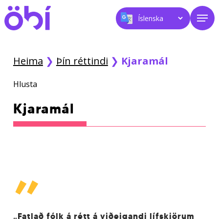
Skip
Men
to
main
content
Heima
❯
Þín réttindi
❯
Kjaramál
Hlusta
Kjaramál
”
„Fatlað fólk á rétt á viðeigandi lífskjörum