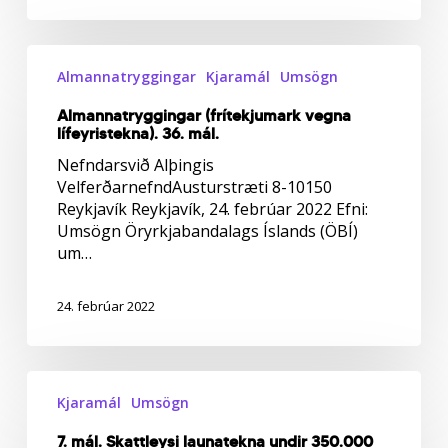
Almannatryggingar
(frítekjumark
Almannatryggingar
Kjaramál
Umsögn
vegna
Almannatryggingar (frítekjumark vegna
lífeyristekna).
lífeyristekna). 36. mál.
36.
mál.
Nefndarsvið Alþingis
VelferðarnefndAusturstræti 8-10150
Reykjavík Reykjavík, 24. febrúar 2022 Efni:
Umsögn Öryrkjabandalags Íslands (ÖBÍ)
um…
24. febrúar 2022
7.
mál.
Kjaramál
Umsögn
Skattleysi
7. mál. Skattleysi launatekna undir 350.000
launatekna