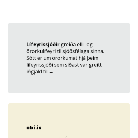
Tengill
á
lifeyrismal.is
Lífeyrissjóðir
greiða elli- og
örorkulífeyri til sjóðsfélaga sinna.
Sótt er um örorkumat hjá þeim
lífeyrissjóði sem síðast var greitt
iðgjald til
→
Tengill
obi.is
obi.is