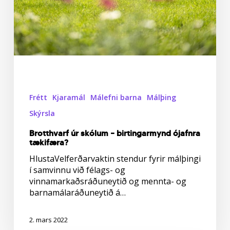
Frétt
Kjaramál
Málefni barna
Málþing
Skýrsla
Brotthvarf úr skólum – birtingarmynd ójafnra
tækifæra?
HlustaVelferðarvaktin stendur fyrir málþingi
í samvinnu við félags- og
vinnamarkaðsráðuneytið og mennta- og
barnamálaráðuneytið á…
2. mars 2022