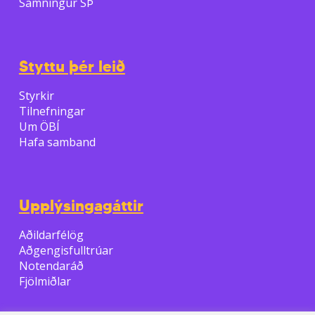
Samningur SÞ
Styttu þér leið
Styrkir
Tilnefningar
Um ÖBÍ
Hafa samband
Upplýsingagáttir
Aðildarfélög
Aðgengisfulltrúar
Notendaráð
Fjölmiðlar