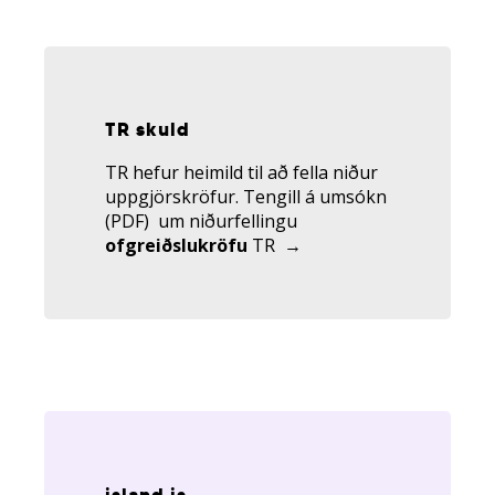
Tengill
á
umsókn
TR skuld
TR
TR hefur heimild til að fella niður
uppgjörskröfur. Tengill á umsókn
(PDF) um niðurfellingu
ofgreiðslukröfu
TR →
Tengill
á
island.is
island.is