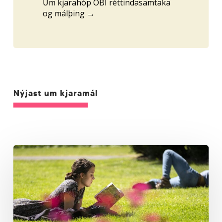
Um kjarahóp ÖBÍ réttindasamtaka
og málþing →
Nýjast um kjaramál
Brotthvarf
úr
skólum
–
birtingarmynd
ójafnra
tækifæra?