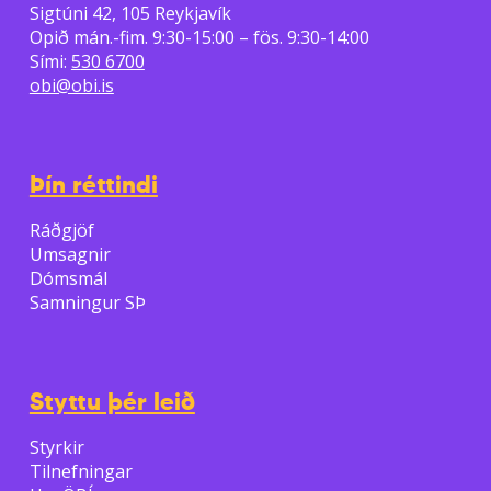
Sigtúni 42, 105 Reykjavík
Opið mán.-fim. 9:30-15:00 – fös. 9:30-14:00
Sími:
530 6700
obi@obi.is
Þín réttindi
Ráðgjöf
Umsagnir
Dómsmál
Samningur SÞ
Styttu þér leið
Styrkir
Tilnefningar