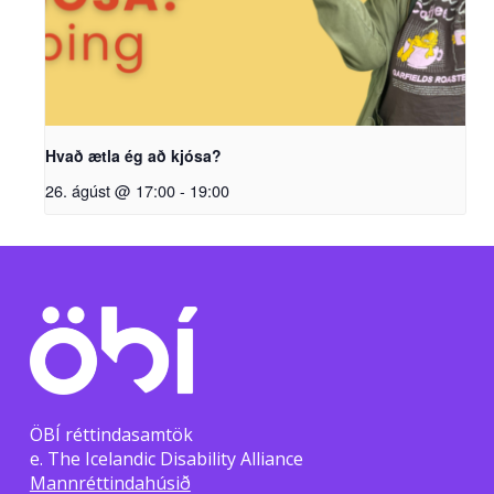
Hvað ætla ég að kjósa?
26. ágúst @ 17:00
-
19:00
ÖBÍ réttindasamtök
e. The Icelandic Disability Alliance
Mannréttindahúsið