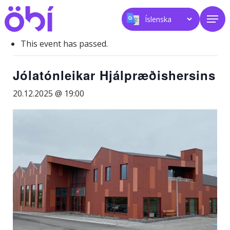
Skip
Men
to
main
content
This event has passed.
Jólatónleikar Hjálpræðishersins
20.12.2025 @ 19:00