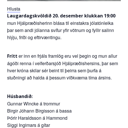
Hlusta
Laugardagskvöldið 20. desember klukkan 19:00
mun Hjálpræðisherinn blása til einstakra jólatónleika
þar sem andi jólanna svífur yfir vötnum og fyllir salinn
hlýju, friði og eftirvæntingu.
er inn en frjáls framlög eru vel þegin og mun allur
Frítt
ágóði renna í velferðarsjóð Hjálpræðishersins, þar sem
hver króna skilar sér beint til þeirra sem þurfa á
stuðningi að halda á þessum viðkvæma tíma ársins.
Húsbandið:
Gunnar Wincke á trommur
Birgir Jóhann Birgisson á bassa
Þórir Haraldsson á Hammond
Siggi Ingimars á gítar