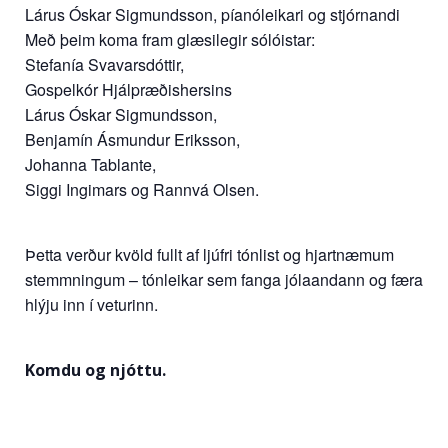
Lárus Óskar Sigmundsson, píanóleikari og stjórnandi
Með þeim koma fram glæsilegir sólóistar:
Stefanía Svavarsdóttir,
Gospelkór Hjálpræðishersins
Lárus Óskar Sigmundsson,
Benjamín Ásmundur Eriksson,
Johanna Tablante,
Siggi Ingimars og Rannvá Olsen.
Þetta verður kvöld fullt af ljúfri tónlist og hjartnæmum
stemmningum – tónleikar sem fanga jólaandann og færa
hlýju inn í veturinn.
Komdu og njóttu.