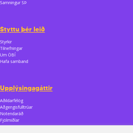
Samningur SÞ
Styttu þér leið
Styrkir
Tilnefningar
Um ÖBÍ
Hafa samband
Upplýsingagáttir
Aðildarfélög
Aðgengisfulltrúar
Notendaráð
Fjölmiðlar