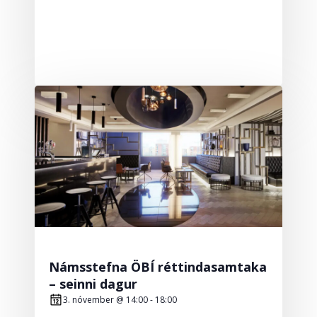
Námsstefna ÖBÍ réttindasamtaka
– seinni dagur
3. nóvember @ 14:00
-
18:00