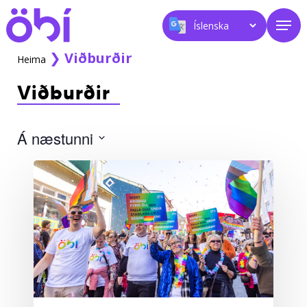
Skip
Men
to
main
content
❯
Viðburðir
Heima
Viðburðir
Á næstunni
Select
date.