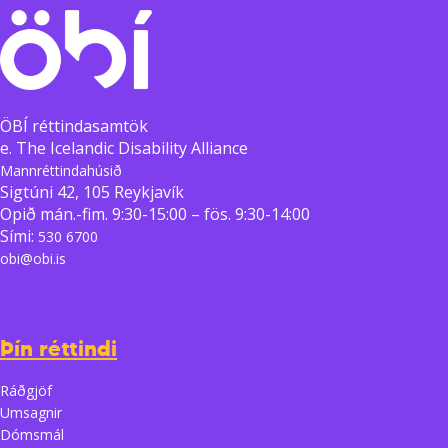
ÖBÍ réttindasamtök
e. The Icelandic Disability Alliance
Mannréttindahúsið
Sigtúni 42, 105 Reykjavík
Opið mán.-fim. 9:30-15:00 – fös. 9:30-14:00
Sími:
530 6700
obi@obi.is
Þín réttindi
Ráðgjöf
Umsagnir
Dómsmál