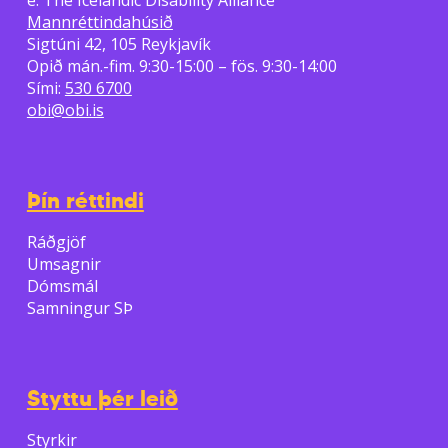
Mannréttindahúsið
Sigtúni 42, 105 Reykjavík
Opið mán.-fim. 9:30-15:00 – fös. 9:30-14:00
Sími:
530 6700
obi@obi.is
Þín réttindi
Ráðgjöf
Umsagnir
Dómsmál
Samningur SÞ
Styttu þér leið
Styrkir