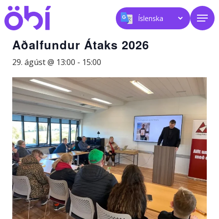
Skip
Men
to
main
content
Aðalfundur Átaks 2026
29. ágúst @ 13:00
-
15:00