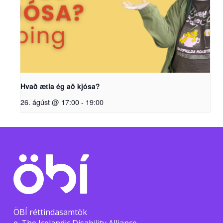
Hvað ætla ég að kjósa?
26. ágúst @ 17:00
-
19:00
ÖBÍ réttindasamtök
e. The Icelandic Disability Alliance