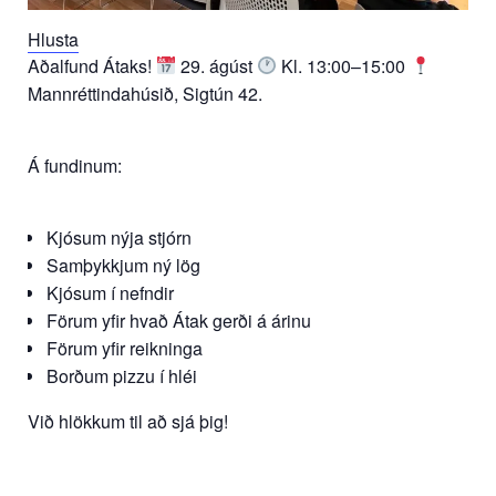
Hlusta
Aðalfund Átaks!
29. ágúst
Kl. 13:00–15:00
Mannréttindahúsið, Sigtún 42.
Á fundinum:
Kjósum nýja stjórn
Samþykkjum ný lög
Kjósum í nefndir
Förum yfir hvað Átak gerði á árinu
Förum yfir reikninga
Borðum pizzu í hléi
Við hlökkum til að sjá þig!